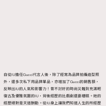
自從IU擔任Gucci代言人後，除了經常為品牌拍攝造型照
外，還多次私下用品牌單品，亦增加了Gucci的銷售額，
反映出IU的人氣和影響力！曾不討好的時尚災難到充滿輕
復古及優雅氛圍的IU，背後經歷的比戲劇還要糟糕。她的
經歷絕對是天道酬勤。從IU身上讓我們知道人生的所經歷