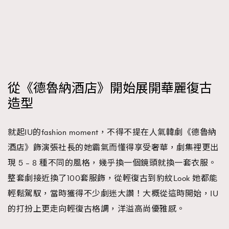
從《德魯納酒店》開始展開華麗復古
造型
就起IU的fashion moment，不得不提在人氣韓劇《德魯納
酒店》飾演張社長的她霸氣而懂得享受奢華，劇集裡更出
現 5 – 8 種不同的風格，幾乎換一個鏡頭就換一套衣服。
整套劇接近換了100套服飾，從輕復古到豹紋Look 她都能
輕鬆駕馭，當時獲得不少劇迷大讚！大概從這時開始，IU
的打扮上更走向輕復古格調，洋溢高尚優雅感。