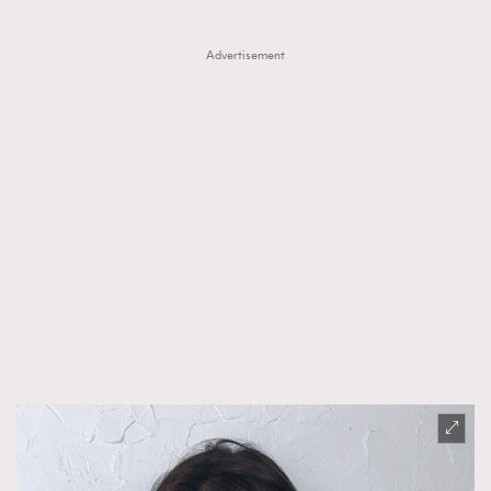
時裝心理學
2
當巨蟹座遇上處女座 Tyson Yoshi x 林家謙
Advertisement
煲劇日常
334
玩物壯志
1
本人已詳閱並同意遵守本文列明條款及細則。 請瀏覽
(
nmg.com.hk/privacy
) 閱讀本公司的私隱政策聲明。
本人願意接收新傳媒集團的最新消息及其他宣傳資訊，本人同意
新傳媒集團使用本人的個人資料於任何推廣用途。