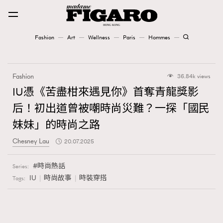
Fashion
Art
Wellness
Paris
Hommes
Fashion
Fashion
36.84k views
Art
IU憑《苦盡柑來遇見你》首奪青龍獎影
后！初出道曾被嘲時尚災難？一探「國民
Wellness
妹妹」的時尚之路
Karena Lam is On Our Cover
Chesney Lau
20.07.2025
Paris
時尚熱話
Series:
IU
時尚故事
時裝穿搭
Tags:
Hommes