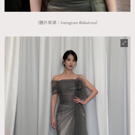
（圖片來源：Instagram @dlwlrma）
TRENDING