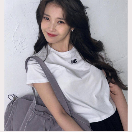
About us
Collaboration Opportunity
Disclaimer
Privacy
New Media Group
|
Madame Figaro editions:
France
|
Greece
|
Japan
|
Portugal
|
Spain