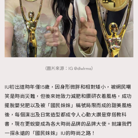
FigaroTalk
48
FigaroWatch
83
Grooming&Fitness
38
HommesFashion
2
HommeStyle
132
NoBagNoLife
349
People
53
#FigaroIssue 專訪陳漢娜Hanna與Takuro｜模特
TheFrenchWay
（圖片來源：IG @dlwlrma）
145
情侶談愛情
VAxChowSangSang
4
IU初出道時年僅15歲，因身形微胖和相對矮小，被網民嘲
WatchesWonder&Beyond
21
笑是時尚災難，但後來她致力減肥和鑽研衣着風格，成功
WatchesWonder&Beyond
1
擺脫嬰兒肥以及被「國民妹妹」稱號局限而成的甜美風格
向ChanelN°5致敬
1
後，每個演出及日常造型都成令人心動大讚是穿搭教科
大時代小事情
42
書，現在更蛻變成為各大時尚品牌的品牌大使。就讓我們
時尚熱話
537
一探永遠的「國民妹妹」IU的時尚之路！
時尚配飾
297