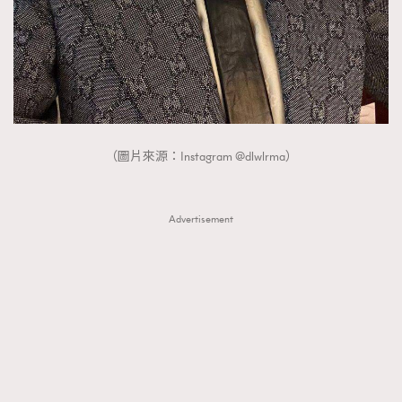
（圖片來源：Instagram @dlwlrma）
Advertisement