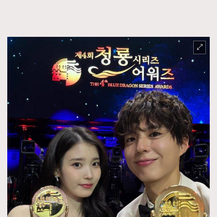
FigaroFrancais
41
FigaroGadget
1
FigaroHealth
647
FigaroHub
128
FigaroIcon
68
法國五月French May專訪四位香港文藝代表
FigaroInsight
156
FigaroIssue
271
FigaroJewellery
87
FigaroLifestyle
230
FigaroLove
89
FigaroMasterclass
20
FigaroMusic
90
FigaroStyle
89
#FigaroIssue 容祖兒封面專訪｜追逐歌手夢
FigaroSubculture
14