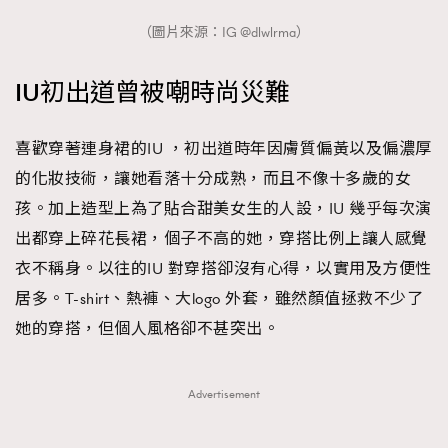
（圖片來源：IG @dlwlrma）
IU初出道曾被嘲時尚災難
喜歡穿著連身裙的IU ，初出道時年因膚質偏黃以及偏濃厚
的化妝技術，讓她看落十分成熟，而且不像十多歲的女
孩。加上造型上為了貼合甜美女生的人設，IU 幾乎每次演
出都穿上碎花長裙，個子不高的她，穿搭比例上讓人感覺
衣不稱身。以往的IU 對穿搭卻沒有心得，以實用及方便性
居多。T-shirt、熱褲、大logo 外套，雖然顏值拯救不少了
她的穿搭，但個人風格卻不甚突出。
Advertisement