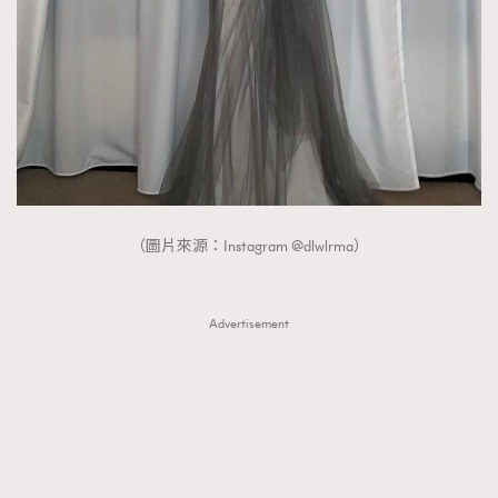
AFrenchMind
DressLikeAParisienne
EmpowerF
FashionWeek
FigaroAesthetic
（圖片來源：Instagram @dlwlrma）
Advertisement