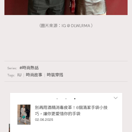
（圖片來源：IG @ DLWLRMA ）
時尚熱話
Series:
IU
時尚故事
時裝穿搭
Tags:
RELATED
Aesop
Balenciaga
Bottega Veneta
RECOMMENDED