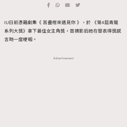
TRENDING
#FigaroExhibition 群星力撐MF X Leung Mo《See
AFrenchMind
3
IU日前憑籍劇集《 苦盡柑來遇見你 》，於 《第4屆青龍
You In My Dream》展覽
DressLikeAParisienne
1
系列大獎》拿下最佳女主角獎，首摘影后她在發表得獎感
EmpowerF
103
言時一度哽咽。
FashionWeek
191
FigaroAesthetic
308
Advertisement
FigaroAstrology
416
FigaroBeauty
424
FigaroBeautyRitual
7
FigaroCeleb
547
#FigaroExhibition Wyman 揭曉 Figaro Exhibition
FigaroCinéma
281
第二站！
FigaroDigitalCover
17
FigaroExhibition
12
FigaroExpert
1