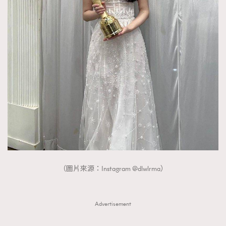
（圖片來源：Instagram @dlwlrma）
Advertisement