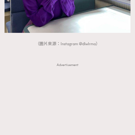
（圖片來源：Instagram @dlwlrma）
Advertisement