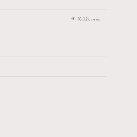
16.02k views
416
FigaroAstrology
424
FigaroBeauty
7
FigaroBeautyRitual
547
FigaroCeleb
281
FigaroCinéma
17