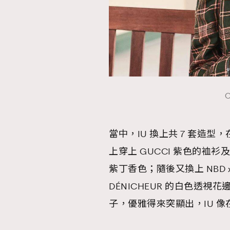
AFrenchMind
D
C
當中，IU 換上共 7 套造
上穿上 GUCCI 紫色的裇
紫丁香色；隨後又換上 NBD 
DÉNICHEUR 的白色透視花邊
子，優雅得來突顯出，IU 像