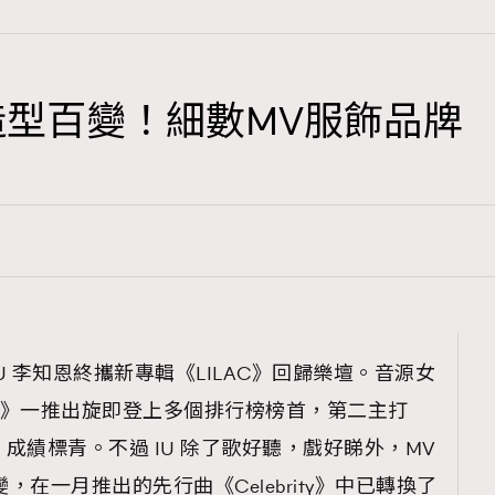
造型百變！細數MV服飾品牌
TRENDING
3
AFrenchMind
1
DressLikeAParisienne
103
EmpowerF
191
IU 李知恩終攜新專輯《LILAC》回歸樂壇。音源女
FashionWeek
AC》一推出旋即登上多個排行榜榜首，第二主打
308
FigaroAesthetic
，成績標青。不過 IU 除了歌好聽，戲好睇外，MV
變，在一月推出的先行曲《Celebrity》中已轉換了