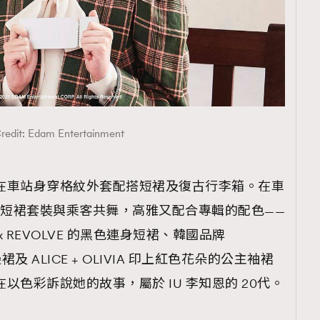
TRENDING
ressLikeAParisienne
Empower
FigaroAesthetic
redit: Edam Entertainment
型，在車站身穿格紋外套配搭短裙及復古行李箱。在車
衫及短裙套裝與乘客共舞，高雅又配合專輯的配色——
x REVOLVE 的黑色連身短裙、韓國品牌
裙及 ALICE + OLIVIA 印上紅色花朵的公主袖裙
在以色彩訴說她的故事，屬於 IU 李知恩的 20代。