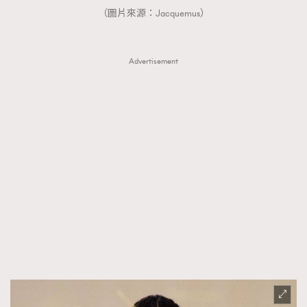
（圖片來源：Jacquemus）
Advertisement