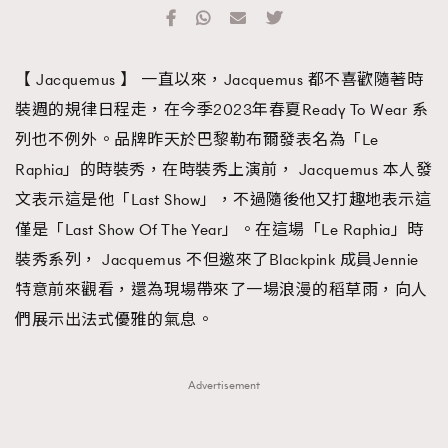
TRENDING
#FigaroExhibition 群星力撐MF X Leung Mo《See
AFrenchMind
3
【 Jacquemus 】 一直以來，Jacquemus 都不喜歡隨著時
You In My Dream》展覽
DressLikeAParisienne
1
裝週的規律日程走，在今季2023年春夏Ready To Wear 系
EmpowerF
103
列也不例外。品牌昨天於巴黎勒布爾發表名為「Le
FashionWeek
191
Raphia」的時裝秀，在時裝秀上演前， Jacquemus 本人發
FigaroAesthetic
308
文表示這是他「Last Show」，不過隨後他又打趣地表示這
FigaroAstrology
416
僅是「Last Show Of The Year」。在這場「Le Raphia」時
FigaroBeauty
424
裝秀系列， Jacquemus 不但邀來了Blackpink 成員Jennie
FigaroBeautyRitual
7
特意前來觀看，還為現場帶來了一場浪漫的稻草雨，向人
FigaroCeleb
547
們展示出法式優雅的氣息。
#FigaroExhibition Wyman 揭曉 Figaro Exhibition
FigaroCinéma
281
第二站！
FigaroDigitalCover
17
Advertisement
FigaroExhibition
12
FigaroExpert
1