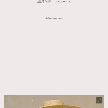
（圖片來源：Jacquemus）
Advertisement