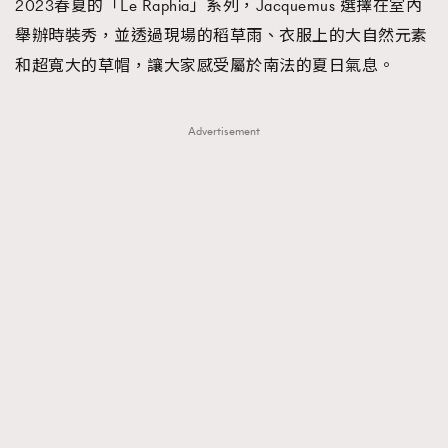
2023春夏的「Le Raphia」系列，Jacquemus 選擇在室內
舉辦時裝秀，並透過現場的稻草雨、衣服上的大自然元素
AFrenchMind
DressLikeAParisienne
和超寬大的草帽，讓大家感受屬於南法的夏日氣息。
EmpowerF
FashionWeek
FigaroAesthetic
Advertisement