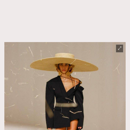
FigaroTalk
48
FigaroWatch
83
Grooming&Fitness
38
HommesFashion
2
HommeStyle
132
NoBagNoLife
349
People
53
#FigaroIssue 專訪陳漢娜Hanna與Takuro｜模特
TheFrenchWay
145
情侶談愛情
VAxChowSangSang
4
WatchesWonder&Beyond
21
WatchesWonder&Beyond
1
向ChanelN°5致敬
1
大時代小事情
42
時尚熱話
537
時尚配飾
297