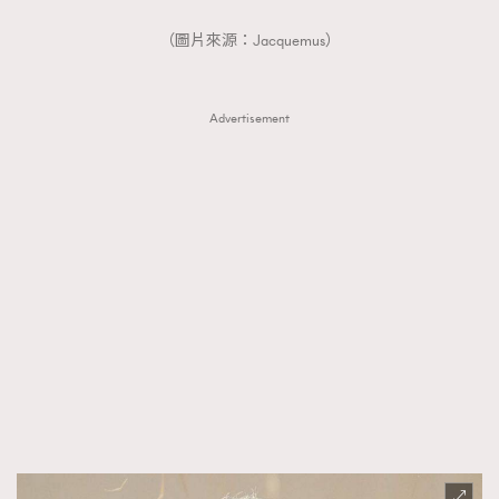
（圖片來源：Jacquemus）
Advertisement