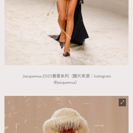
時裝心理學
2
當巨蟹座遇上處女座 Tyson Yoshi x 林家謙
煲劇日常
334
玩物壯志
1
Jacquemus 2023春夏系列（圖片來源：Instagram
本人已詳閱並同意遵守本文列明條款及細則。 請瀏覽
@jacquemus）
(
nmg.com.hk/privacy
) 閱讀本公司的私隱政策聲明。
本人願意接收新傳媒集團的最新消息及其他宣傳資訊，本人同意
新傳媒集團使用本人的個人資料於任何推廣用途。