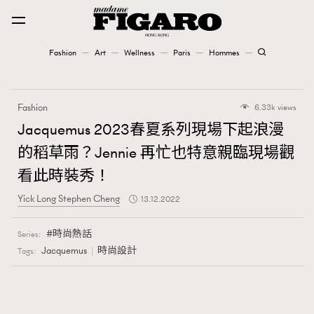
Fashion
Art
Wellness
Paris
Hommes
Fashion
Fashion
6.33k views
Art
Jacquemus 2023春夏系列現場下起浪漫
的稻草雨？Jennie 再忙也特意親臨現場觀
Wellness
看此時裝秀！
Karena Lam is On Our Cover
Yick Long Stephen Cheng
13.12.2022
Paris
時尚熱話
Series:
Jacquemus
時尚設計
Tags:
Hommes