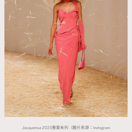
About us
Collaboration Opportunity
Disclaimer
Privacy
New Media Group
|
Madame Figaro editions:
France
|
Greece
|
Japan
|
Portugal
|
Spain
Jacquemus 2023春夏系列（圖片來源：Instagram