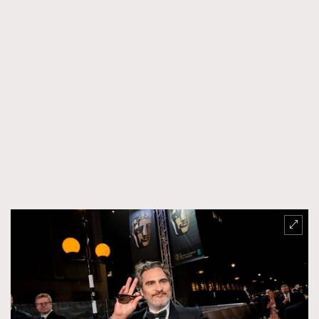
TRENDING
AFrenchMind
DressLikeAParisienne
EmpowerF
FashionWeek
FigaroAesthetic