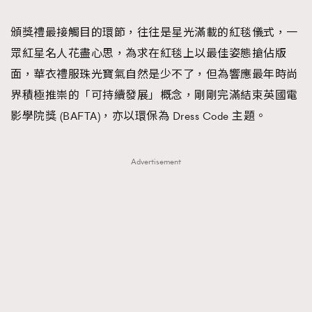
TRENDING
頒獎禮最接觸目的環節，往往是星光滿載的紅毯儀式，一
#FigaroExhibition 群星力撐MF X Leung Mo《See
AFrenchMind
3
眾紅星名人花盡心思，為求在紅毯上以最佳姿態搶佔版
You In My Dream》展覽
DressLikeAParisienne
1
面，華衣禮服珠光寶氣自然是少不了，但為響應最年時尚
EmpowerF
103
界積極推崇的「可持續發展」概念，剛剛完滿結束英國電
FashionWeek
191
影學院獎 (BAFTA)，亦以環保為 Dress Code 主題。
FigaroAesthetic
308
FigaroAstrology
416
Advertisement
FigaroBeauty
424
FigaroBeautyRitual
7
FigaroCeleb
547
#FigaroExhibition Wyman 揭曉 Figaro Exhibition
FigaroCinéma
281
第二站！
FigaroDigitalCover
17
FigaroExhibition
12
FigaroExpert
1