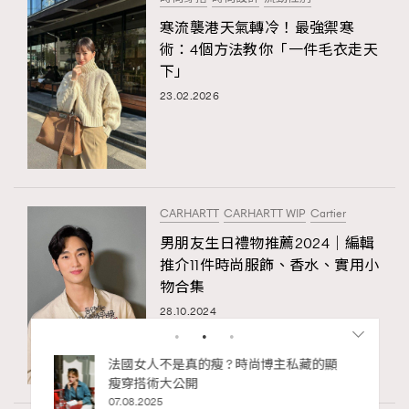
寒流襲港天氣轉冷！最強禦寒
術：4個方法教你「一件毛衣走天
下」
23.02.2026
CARHARTT
CARHARTT WIP
Cartier
男朋友生日禮物推薦2024｜編輯
推介11件時尚服飾、香水、實用小
物合集
28.10.2024
bb安
法國女人不是真的瘦 ? 時尚博主私藏的顯
ife
瘦穿搭術大公開
術展香港
07.08.2025