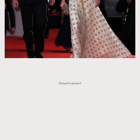
時裝心理學
2
當巨蟹座遇上處女座 Tyson Yoshi x 林家謙
煲劇日常
334
玩物壯志
1
Advertisement
本人已詳閱並同意遵守本文列明條款及細則。 請瀏覽
(
nmg.com.hk/privacy
) 閱讀本公司的私隱政策聲明。
本人願意接收新傳媒集團的最新消息及其他宣傳資訊，本人同意
新傳媒集團使用本人的個人資料於任何推廣用途。