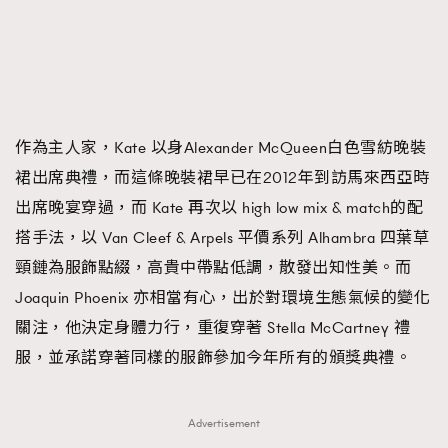
About us
Collaboration Opportunity
Disclaimer
Privacy
New Media Group
|
Madame Figaro editions:
France
|
Greece
|
Japan
|
Portugal
|
Spain
作為主人家，Kate 以身Alexander McQueen白色雪紡晚裝
裙出席典禮，而這條晚裝裙早已在2012年到訪馬來西亞時
出席晚宴穿過，而 Kate 再次以 high low mix & match的配
搭手法，以 Van Cleef & Arpels 平價系列 Alhambra 四葉草
頸鏈為服飾點綴，高貴中帶點低調，散發出知性美。而
Joaquin Phoenix 亦相當有心，出於對環境生態氣候的變化
關注，他決定身體力行，重復穿著 Stella McCartney 禮
服，並承諾穿著同樣的服飾參加今年所有的頒獎典禮。
Advertisement