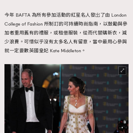
FigaroTalk
48
FigaroWatch
83
今年 BAFTA 為所有參加活動的紅星名人發岀了由 London
Grooming&Fitness
38
College of Fashion 所制訂的可持續時尚指南，以鼓勵與參
HommesFashion
2
加者重用舊有的禮服，或租借服裝，從而代替購新衣，減
HommeStyle
132
少浪費。可惜似乎沒有太多名人有留意，當中最用心參與
NoBagNoLife
349
就一定要數英國皇妃 Kate Middleton。
People
53
#FigaroIssue 專訪陳漢娜Hanna與Takuro｜模特
TheFrenchWay
145
情侶談愛情
VAxChowSangSang
4
WatchesWonder&Beyond
21
WatchesWonder&Beyond
1
向ChanelN°5致敬
1
大時代小事情
42
時尚熱話
537
時尚配飾
297