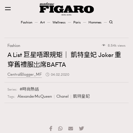
Fashion
Art
Wellness
Paris
Hommes
Fashion
Fashion
8.54k views
Art
A List 巨星唔跟規矩｜ 凱特皇妃 Joker 重
穿舊禮服岀席BAFTA
Wellness
CentralBlogger_MF
04.02.2020
Karena Lam is On Our Cover
時尚熱話
Series:
Paris
AlexanderMcQueen
Chanel
凱特皇妃
Tags:
Hommes