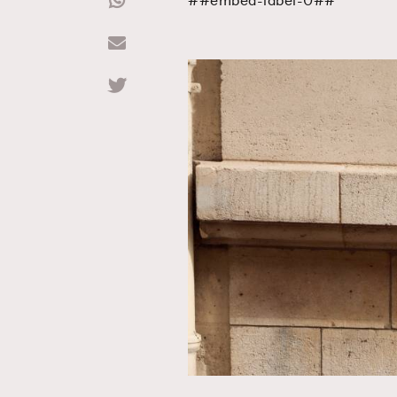
##embed-label-0##
Hommes