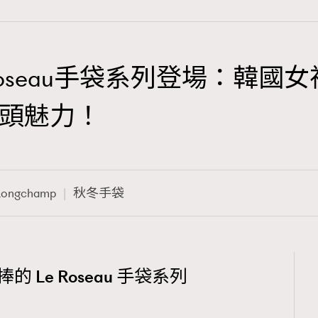
Le Roseau手袋系列登場：
TRENDING
頭魅力！
3
AFrenchMind
1
DressLikeAParisienne
Longchamp
秋冬手袋
103
EmpowerF
191
FashionWeek
 Le Roseau 手袋系列
308
FigaroAesthetic