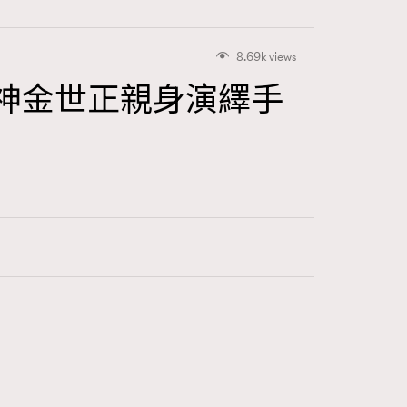
8.69k views
韓國女神金世正親身演繹手
416
FigaroAstrology
424
FigaroBeauty
7
FigaroBeautyRitual
547
FigaroCeleb
281
FigaroCinéma
17