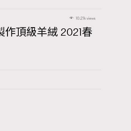
10.21k views
製作頂級羊絨 2021春
416
FigaroAstrology
424
FigaroBeauty
7
FigaroBeautyRitual
547
FigaroCeleb
281
FigaroCinéma
17