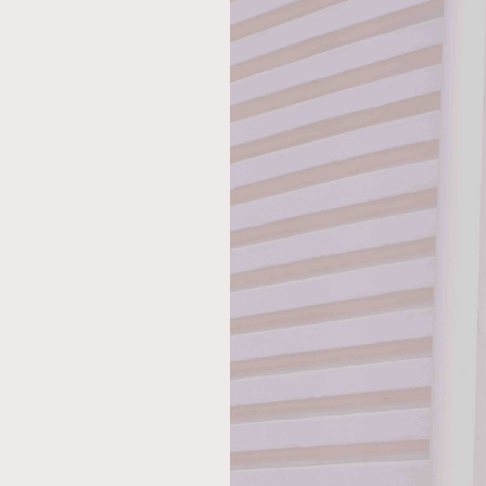
AFrenchMind
D