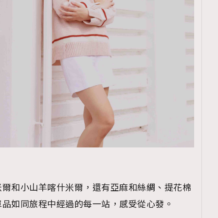
覽(
nmg.com.hk/privacy
) 閱讀本
資訊，本人同意新傳媒集團使用
米爾和小山羊喀什米爾，還有亞麻和絲綢、提花棉
單品如同旅程中經過的每一站，感受從心發。