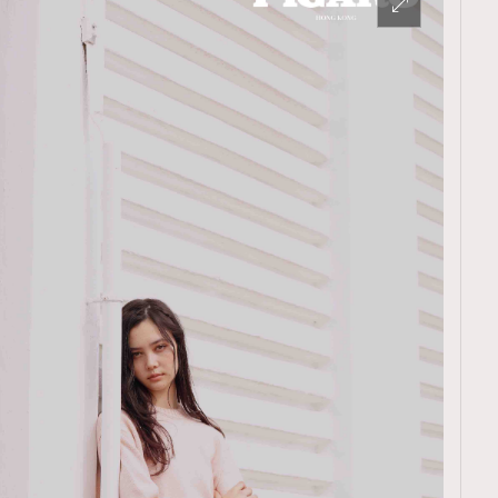
TRENDING
ressLikeAParisienne
Empower
FigaroAesthetic