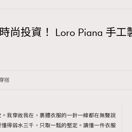
投資！ Loro Piana 手工
TRENDING
3
AFrenchMind
1
DressLikeAParisienne
穿搭
103
EmpowerF
191
FashionWeek
308
FigaroAesthetic
次。我穿故我在，裹體衣服的一針一線都在無聲說
要懂得弱水三千，只取一瓢的堅定。讀懂一件衣服