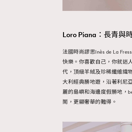
Loro Piana：長
法國時尚謬思Inès de La 
快樂。你喜歡自己，你就迷人。」
代，頂級羊絨及珍稀纖維織
大利經典勝地遊，沿著利尼亞諾
麗的島嶼和海邊度假勝地，ben
鬧，更顯奢華的難得。