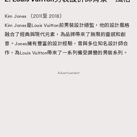
時裝心理學
2
當巨蟹座遇上處女座 Tyson Yoshi x 林家謙
Kim Jones （2011至 2018）
煲劇日常
334
Kim Jones是Louis Vuitton前男裝設計總監，他的設計風格
玩物壯志
1
融合了經典與現代元素，為品牌帶來了無限的靈感和創
意。Jones擁有豐富的設計經驗，曾與多位知名設計師合
作，為Louis Vuitton帶來了一系列備受讚譽的男裝系列。
Advertisement
本人已詳閱並同意遵守本文列明條款及細則。 請瀏覽
(
nmg.com.hk/privacy
) 閱讀本公司的私隱政策聲明。
本人願意接收新傳媒集團的最新消息及其他宣傳資訊，本人同意
新傳媒集團使用本人的個人資料於任何推廣用途。