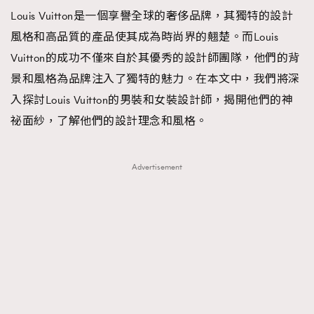
Louis Vuitton是一個享譽全球的奢侈品牌，其獨特的設計
TRENDING
風格和高品質的產品使其成為時尚界的翹楚。而Louis
#FigaroExhibition 群星力撐MF X Leung Mo《See
AFrenchMind
3
Vuitton的成功不僅來自於其優秀的設計師團隊，他們的背
You In My Dream》展覽
DressLikeAParisienne
1
景和風格為品牌注入了獨特的魅力。在本文中，我們將深
EmpowerF
103
入探討Louis Vuitton的男裝和女裝設計師，揭開他們的神
FashionWeek
191
祕面紗，了解他們的設計理念和風格。
FigaroAesthetic
308
FigaroAstrology
416
Advertisement
FigaroBeauty
424
FigaroBeautyRitual
7
FigaroCeleb
547
#FigaroExhibition Wyman 揭曉 Figaro Exhibition
FigaroCinéma
281
第二站！
FigaroDigitalCover
17
FigaroExhibition
12
FigaroExpert
1