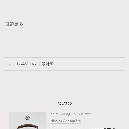
閱讀更多
LouisVuitton
設計師
Tags:
RELATED
Keith Haring
Louis Vuitton
Nicolas Ghesquière