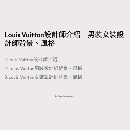
FigaroFrancais
41
FigaroGadget
1
FigaroHealth
647
FigaroHub
Louis Vuitton設計師介紹｜男裝女裝設
128
計師背景、風格
FigaroIcon
68
法國五月French May專訪四位香港文藝代表
FigaroInsight
156
1.Louis Vuitton設計師介紹
FigaroIssue
271
2.Louis Vuitton男裝設計師背景、風格
FigaroJewellery
87
3.Louis Vuitton女裝設計師背景、風格
FigaroLifestyle
230
FigaroLove
89
FigaroMasterclass
20
Advertisement
FigaroMusic
90
FigaroStyle
89
#FigaroIssue 容祖兒封面專訪｜追逐歌手夢
FigaroSubculture
14