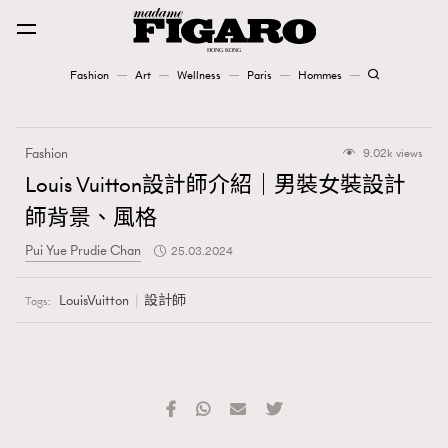
Fashion
Art
Wellness
Paris
Hommes
Fashion
Fashion
9.02k views
Art
Louis Vuitton設計師介紹｜男裝女裝設計
師背景、風格
Wellness
Pui Yue Prudie Chan
25.03.2024
Karena Lam is On Our Cover
LouisVuitton
設計師
Tags:
Paris
Hommes