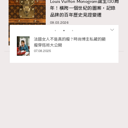
Louis Vuitton Monogram誕生130周
年！橫跨一個世紀的圖案，記錄
品牌的百年歷史見證變遷
09.03.2026
安
法國女人不是真的瘦 ? 時尚博主私藏的顯
別再
瘦穿搭術大公開
巧，
港
07.08.2025
02.0
Fashion
130 views
Watches and Wonders 2026: CHANEL全新
RECOMMENDED
Mademoiselle Privé Bouton Lion獅子系列戒指
錶與長頸鏈錶
Maria Leung
06.08.2026
FigaroIssue
Series: