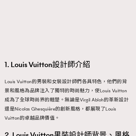
FigaroTalk
48
FigaroWatch
83
Grooming&Fitness
38
HommesFashion
2
HommeStyle
132
NoBagNoLife
349
People
53
1. Louis Vuitton設計師介紹
#FigaroIssue 專訪陳漢娜Hanna與Takuro｜模特
TheFrenchWay
145
情侶談愛情
VAxChowSangSang
4
Louis Vuitton的男裝和女裝設計師們各具特色，他們的背
WatchesWonder&Beyond
21
景和風格為品牌注入了獨特的時尚魅力，使Louis Vuitton
WatchesWonder&Beyond
1
成為了全球時尚界的翹楚。無論是Virgil Abloh的革新設計
向ChanelN°5致敬
1
還是Nicolas Ghesquière的創新風格，都展現了Louis
大時代小事情
42
Vuitton的卓越品牌價值。
時尚熱話
537
2. Louis Vuitton男裝設計師背景、風格
時尚配飾
297