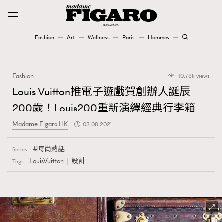
Fashion
Art
Wellness
Paris
Hommes
Fashion
Fashion
10.73k views
Art
Louis Vuitton推電子遊戲賀創辦人誕辰
200歲！Louis200重新演繹經典行李箱
Wellness
Madame Figaro HK
03.08.2021
Karena Lam is On Our Cover
時尚熱話
Series:
Paris
LouisVuitton
設計
Tags:
Hommes