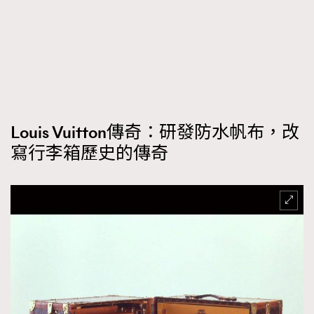
About us
Collaboration Opportunity
Disclaimer
Privacy
New Media Group
|
Madame Figaro editions:
France
|
Greece
|
Japan
|
Portugal
|
Spain
Louis Vuitton傳奇：研發防水帆布，改
寫行李箱歷史的傳奇