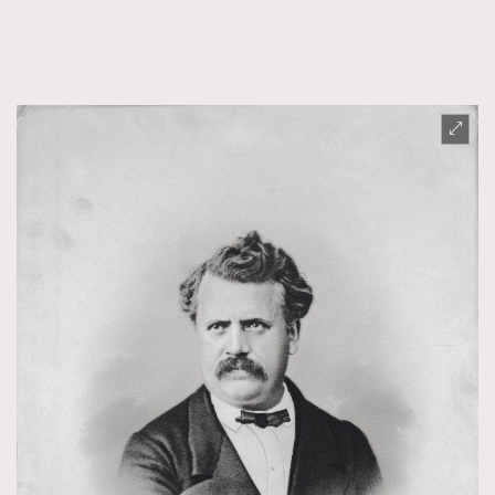
FigaroTalk
48
FigaroWatch
83
Grooming&Fitness
38
HommesFashion
2
HommeStyle
132
NoBagNoLife
349
People
53
#FigaroIssue 專訪陳漢娜Hanna與Takuro｜模特
TheFrenchWay
145
情侶談愛情
VAxChowSangSang
4
WatchesWonder&Beyond
21
WatchesWonder&Beyond
1
向ChanelN°5致敬
1
大時代小事情
42
時尚熱話
537
時尚配飾
297