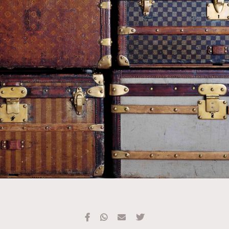
TRENDING
#FigaroExhibition 群星力撐MF X Leung Mo《See
AFrenchMind
3
You In My Dream》展覽
DressLikeAParisienne
1
EmpowerF
103
FashionWeek
191
FigaroAesthetic
308
FigaroAstrology
415
FigaroBeauty
424
FigaroBeautyRitual
7
FigaroCeleb
547
#FigaroExhibition Wyman 揭曉 Figaro Exhibition
FigaroCinéma
281
第二站！
FigaroDigitalCover
17
FigaroExhibition
12
FigaroExpert
1