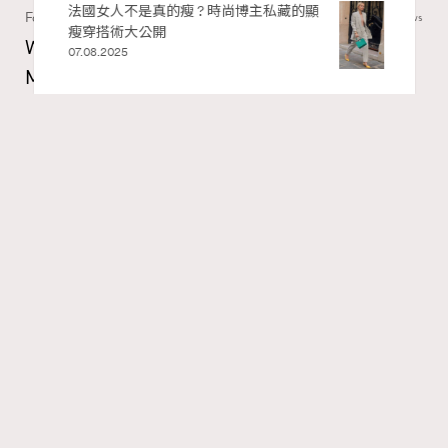
私藏的顯
別再用酒精消毒皮革！6個清潔手袋小技
Fashion
130 views
巧，讓你更愛惜你的手袋
Watches and Wonders 2026: CHANEL全新
02.06.2025
Mademoiselle Privé Bouton Lion獅子系列戒指
錶與長頸鏈錶
Maria Leung
8 hours ago
RECOMMENDED
FigaroIssue
Series:
Chanel
Watchesandwonders2026
腕錶
Tags:
Gabrielle Chanel鍾愛的獅子，既是星座守護符號，亦是她
畢生追求力量與自由的映照。她擅長將具意義的精神圖騰
化作珠寶語言，顛覆傳統時計的呈現方式。今年CHANEL