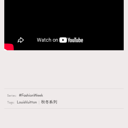
FashionWeek
Series:
LouisVuitton
秋冬系列
Tags: