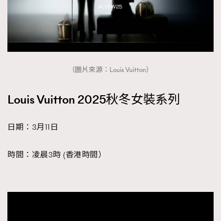
About us
Collaboration Opportunity
Disclaimer
Privacy
New Media Group
|
Madame Figaro editions:
France
|
Greece
|
Japan
|
Portugal
|
Spain
（圖片來源：Louis Vuitton）
Louis Vuitton 2025秋冬女裝系列
日期：3月11日
時間：凌晨3時 (香港時間）