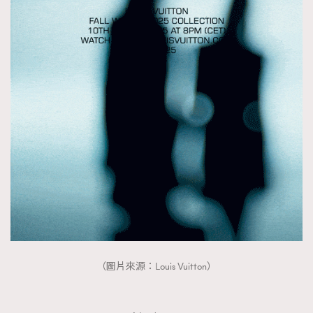
FigaroTalk
48
FigaroWatch
83
Grooming&Fitness
38
HommesFashion
2
HommeStyle
132
NoBagNoLife
349
People
53
#FigaroIssue 專訪陳漢娜Hanna與Takuro｜模特
TheFrenchWay
145
情侶談愛情
VAxChowSangSang
4
WatchesWonder&Beyond
21
WatchesWonder&Beyond
1
向ChanelN°5致敬
1
大時代小事情
42
（圖片來源：Louis Vuitton）
時尚熱話
537
時尚配飾
297