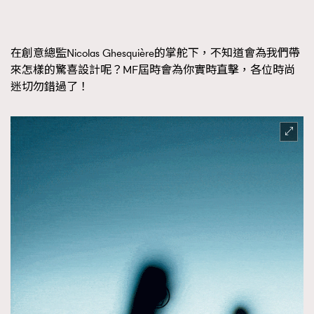
FigaroFrancais
41
FigaroGadget
1
在創意總監Nicolas Ghesquière的掌舵下，不知道會為我們帶
FigaroHealth
647
來怎樣的驚喜設計呢？MF屆時會為你實時直擊，各位時尚
FigaroHub
128
迷切勿錯過了！
FigaroIcon
68
法國五月French May專訪四位香港文藝代表
FigaroInsight
156
FigaroIssue
271
FigaroJewellery
87
FigaroLifestyle
230
FigaroLove
89
FigaroMasterclass
20
FigaroMusic
90
FigaroStyle
89
#FigaroIssue 容祖兒封面專訪｜追逐歌手夢
FigaroSubculture
14