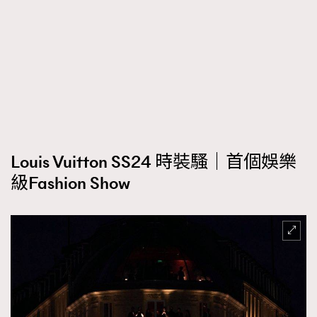
時裝心理學
2
當巨蟹座遇上處女座 Tyson Yoshi x 林家謙
煲劇日常
334
玩物壯志
1
Louis Vuitton SS24 時裝騷｜首個娛樂
級Fashion Show
本人已詳閱並同意遵守本文列明條款及細則。 請瀏覽
(
nmg.com.hk/privacy
) 閱讀本公司的私隱政策聲明。
本人願意接收新傳媒集團的最新消息及其他宣傳資訊，本人同意
新傳媒集團使用本人的個人資料於任何推廣用途。