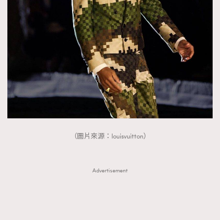
FigaroTalk
48
FigaroWatch
83
Grooming&Fitness
38
HommesFashion
2
HommeStyle
132
NoBagNoLife
349
People
53
#FigaroIssue 專訪陳漢娜Hanna與Takuro｜模特
TheFrenchWay
145
情侶談愛情
VAxChowSangSang
4
（圖片來源：louisvuitton）
WatchesWonder&Beyond
21
WatchesWonder&Beyond
1
向ChanelN°5致敬
1
Advertisement
大時代小事情
42
時尚熱話
537
時尚配飾
297