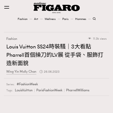
Fashion
Art
Wellness
Paris
Hommes
Fashion
Fashion
11.3k views
Art
Louis Vuitton SS24時裝騷｜3大看點
Pharrell首個操刀的LV展 從手袋、服飾打
Wellness
造新面貌
Karena Lam is On Our Cover
Wing Yin Molly Chan
26.06.2023
Paris
FashionWeek
Series:
LouisVuitton
ParisFashionWeek
PharrellWilliams
Tags:
Hommes