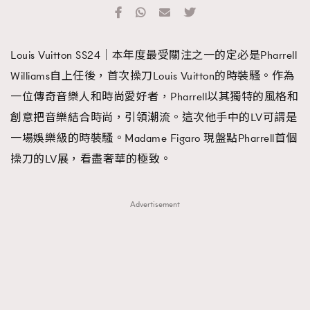
TRENDING
#FigaroExhibition 群星力撐MF X Leung Mo《See
AFrenchMind
3
Louis Vuitton SS24｜本年度最受關注之一的定必是Pharrell
You In My Dream》展覽
DressLikeAParisienne
1
Williams自上任後，首次操刀Louis Vuitton的時裝騷。作為
EmpowerF
103
一位傳奇音樂人和時尚愛好者，Pharrell以其獨特的風格和
FashionWeek
191
創意把音樂結合時尚，引領潮流。這次他手中的LV可謂是
FigaroAesthetic
308
一場娛樂級的時裝騷。Madame Figaro 現盤點Pharrell首個
FigaroAstrology
416
操刀的LV展，看盡奢華的極致。
FigaroBeauty
424
FigaroBeautyRitual
7
Advertisement
FigaroCeleb
547
#FigaroExhibition Wyman 揭曉 Figaro Exhibition
FigaroCinéma
281
第二站！
FigaroDigitalCover
17
FigaroExhibition
12
FigaroExpert
1