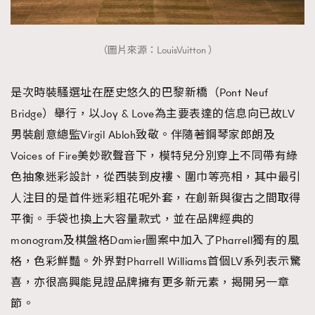
（圖片來源：LouisVuitton ）
是次時裝騷選址在歷史悠久的巴黎新橋（Pont Neuf
Bridge）舉行，以Joy & Love為主要表達的信息向已故LV
男裝創意總監Virgil Abloh致敬。伴隨著鋼琴家郎朗及
Voices of Fire美妙歌聲音下，模特兒分別穿上不同帶有綠
色抽象迷彩設計，從西裝到皮褸、圍巾等亮相，其中最引
人注目的是首件迷彩粗花呢外套，在創新與復古之間取得
平衡。手袋也換上大容量款式，並在品牌經典的
monogram及棋盤格Damier圖案中加入了Pharrell獨有的風
格，色彩鮮豔。外界對Pharrell Williams首個LV系列表示驚
喜，亦很高興能見證品牌擁有更多新元素，揭開另一章
節。