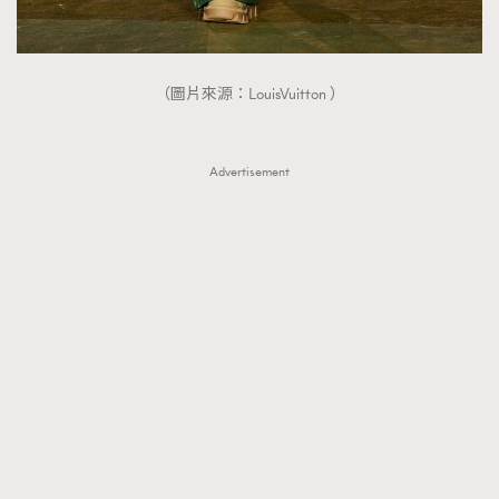
（圖片來源：LouisVuitton ）
Advertisement