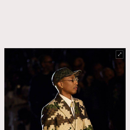
FigaroFrancais
41
FigaroGadget
1
FigaroHealth
647
FigaroHub
128
FigaroIcon
68
法國五月French May專訪四位香港文藝代表
FigaroInsight
156
FigaroIssue
271
FigaroJewellery
87
FigaroLifestyle
230
FigaroLove
89
FigaroMasterclass
20
FigaroMusic
90
FigaroStyle
89
#FigaroIssue 容祖兒封面專訪｜追逐歌手夢
FigaroSubculture
14