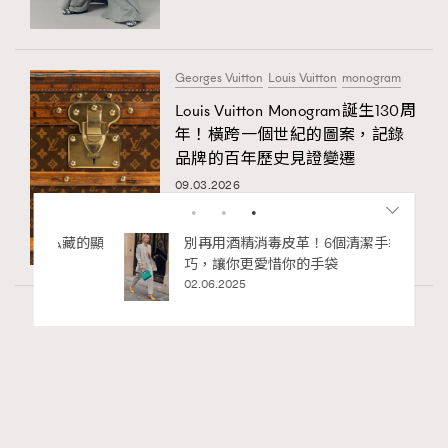
Georges Vuitton
Louis Vuitton
monogram
Louis Vuitton Monogram誕生130周
年！橫跨一個世紀的圖案，記錄
品牌的百年歷史見證變遷
09.03.2026
私藏的顯
別再用酒精消毒皮革！6個清潔手袋小技
巧，讓你更愛惜你的手袋
02.06.2025
Fashion
130 views
Watches and Wonders 2026: CHANEL全新
RECOMMENDED
Mademoiselle Privé Bouton Lion獅子系列戒指