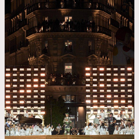
About us
Collaboration Opportunity
Disclaimer
Privacy
New Media Group
|
Madame Figaro editions:
France
|
Greece
|
Japan
|
Portugal
|
Spain