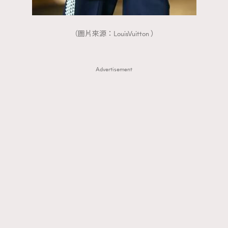
（圖片來源：LouisVuitton ）
Advertisement