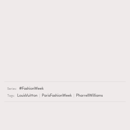
FashionWeek
Series:
LouisVuitton
ParisFashionWeek
PharrellWilliams
Tags: