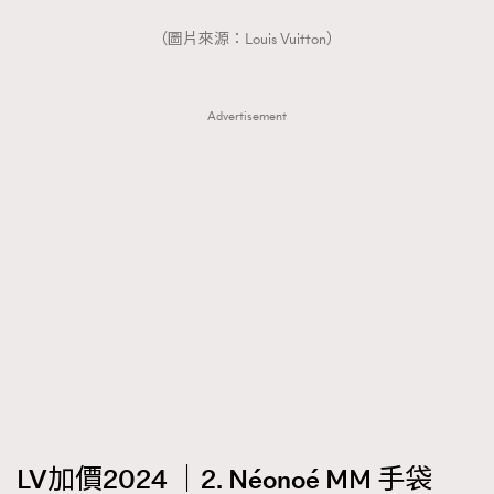
（圖片來源：Louis Vuitton）
Advertisement
LV加價2024 ｜2. Néonoé MM 手袋