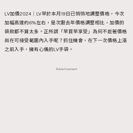
TRENDING
LV加價2024｜LV早於本月19日已悄悄地調整價格，今次
#FigaroExhibition 群星力撐MF X Leung Mo《See
AFrenchMind
3
加幅高達約6%左右，是次跟去年價格調整相比，加價的
You In My Dream》展覽
DressLikeAParisienne
1
袋款都不算太多。正所謂「早買早享受」為何不趁著價格
EmpowerF
103
尚在可接受範圍內入手呢？抓住機會，在下一次價格上漲
FashionWeek
191
之前入手，擁有心儀的LV手袋。
FigaroAesthetic
308
FigaroAstrology
416
Advertisement
FigaroBeauty
424
FigaroBeautyRitual
7
FigaroCeleb
547
#FigaroExhibition Wyman 揭曉 Figaro Exhibition
FigaroCinéma
281
第二站！
FigaroDigitalCover
17
FigaroExhibition
12
FigaroExpert
1