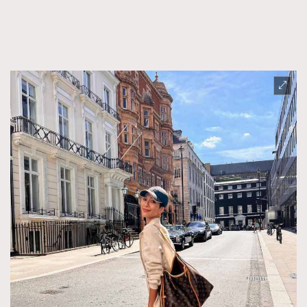
FigaroFrancais
41
FigaroGadget
1
FigaroHealth
647
FigaroHub
128
FigaroIcon
68
法國五月French May專訪四位香港文藝代表
FigaroInsight
156
FigaroIssue
271
FigaroJewellery
87
FigaroLifestyle
230
FigaroLove
89
FigaroMasterclass
20
FigaroMusic
90
FigaroStyle
89
#FigaroIssue 容祖兒封面專訪｜追逐歌手夢
FigaroSubculture
14