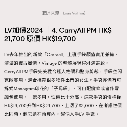
（圖片來源：Louis Vuitton）
LV加價2024 ｜4. CarryAll PM HK$
21,700 原價 HK$19,700
LV去年推出的新款「Carryall」上班手袋顏值實用兼備，
濃濃的復古風情，Vintage 的精髓展現得淋漓盡致，
CarryAll PM手袋完美糅合迷人格調和貼身剪裁，手袋空間
寬敞實用，適合攜帶很多物件出門的女生。手袋亦備有可
拆式Monogram印花的「子母袋」，可自配鍵條或者作零
錢包使用，一袋多用，性價比十分高。這款手袋的價格從
HK$19,700升到HK$ 21,700，上漲了$2,000，在考慮性價
比同時，趁它還在預算內，趕快入手LV 手袋。