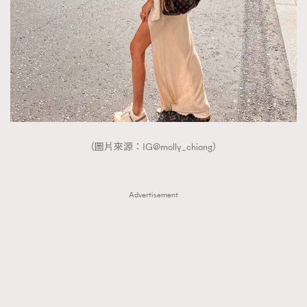
FigaroTalk
48
FigaroWatch
83
Grooming&Fitness
38
HommesFashion
2
HommeStyle
132
NoBagNoLife
349
People
53
#FigaroIssue 專訪陳漢娜Hanna與Takuro｜模特
（圖片來源：IG@molly_chiang）
TheFrenchWay
145
情侶談愛情
VAxChowSangSang
4
WatchesWonder&Beyond
21
Advertisement
WatchesWonder&Beyond
1
向ChanelN°5致敬
1
大時代小事情
42
時尚熱話
537
時尚配飾
297