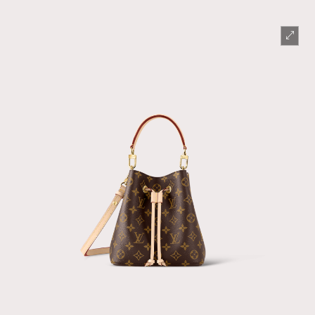
About us
Collaboration Opportunity
Disclaimer
Privacy
New Media Group
|
Madame Figaro editions:
France
|
Greece
|
Japan
|
Portugal
|
Spain