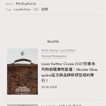
NoBagNoLife
Series:
LouisVuitton
LV
加價
Tags:
RELATED
Keith Haring
Louis Vuitton
Nicolas Ghesquière
Louis Vuitton Cruise 2027初春系
列時裝騷實時直播：Nicolas Ghes
quière這次與品牌移師至紐約舉
行！
20.05.2026