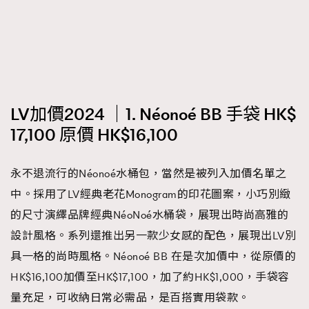
時裝心理學
2
當巨蟹座遇上處女座 Tyson Yoshi x 林家謙
煲劇日常
334
玩物壯志
1
LV加價2024 ｜1. Néonoé BB 手袋 HK$
17,100 原價 HK$16,100
永不退流行的Néonoé水桶包，當然是被列入加價名單之
本人已詳閱並同意遵守本文列明條款及細則。 請瀏覽
中。採用了LV經典老花Monogram的印花圖案，小巧別緻
(
nmg.com.hk/privacy
) 閱讀本公司的私隱政策聲明。
的尺寸演繹品牌經典NéoNoé水桶袋，展現出時尚高雅的
本人願意接收新傳媒集團的最新消息及其他宣傳資訊，本人同意
新傳媒集團使用本人的個人資料於任何推廣用途。
設計風格。系列還推出另一款少女感的配色，展現出LV別
具一格的尚時風格。Néonoé BB 在是次加價中，從原價的
HK$16,100加價至HK$17,100，加了約HK$1,000，手袋容
量充足，可收納日常必需品，是百搭實用袋款。