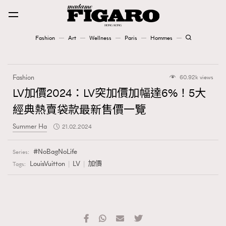
Fashion
Art
Wellness
Paris
Hommes
Fashion
Fashion
60.92k views
Art
LV加價2024：LV突加價加幅達6%！5大
經典熱賣袋款最新售價一覽
Wellness
Summer Ha
21.02.2024
Karena Lam is On Our Cover
NoBagNoLife
Series:
Paris
LouisVuitton
LV
加價
Tags:
Hommes