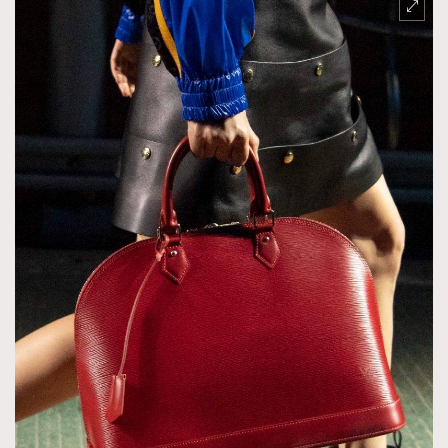
About us
Collaboration Opportunity
Disclaimer
Privacy
New Media Group
|
Madame Figaro editions:
France
|
Greece
|
Japan
|
Portugal
|
Spain