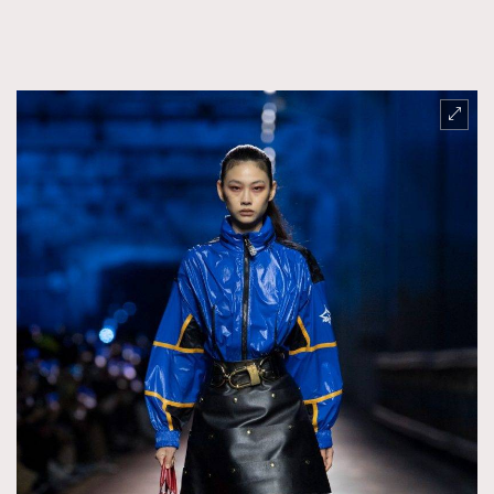
FigaroTalk
48
FigaroWatch
83
Grooming&Fitness
38
HommesFashion
2
HommeStyle
132
NoBagNoLife
349
People
53
#FigaroIssue 專訪陳漢娜Hanna與Takuro｜模特
TheFrenchWay
145
情侶談愛情
VAxChowSangSang
4
WatchesWonder&Beyond
21
WatchesWonder&Beyond
1
向ChanelN°5致敬
1
大時代小事情
42
時尚熱話
537
時尚配飾
297