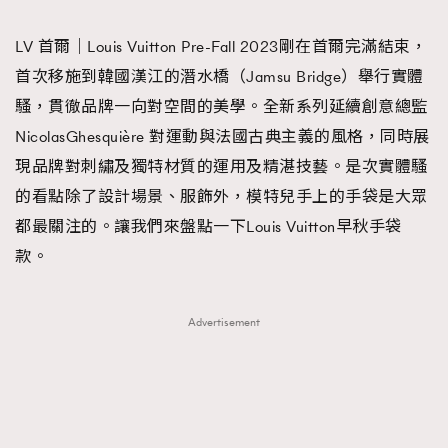
TRENDING
LV 首爾｜Louis Vuitton Pre-Fall 2023剛在首爾完滿結束，
#FigaroExhibition 群星力撐MF X Leung Mo《See
AFrenchMind
3
首次移施到韓國漢江的潛水橋（Jamsu Bridge）舉行實體
You In My Dream》展覽
DressLikeAParisienne
1
騷，貫徹品牌一向對空間的美學。全新系列延續創意總監
EmpowerF
103
NicolasGhesquière 對運動與法國古典主義的風格，同時展
FashionWeek
191
現品牌對刺繡及獨特材質的運用及精湛技藝。是次實體騷
FigaroAesthetic
308
的看點除了設計場景、服飾外，模特兒手上的手袋是大眾
FigaroAstrology
416
都最關注的。讓我們來盤點一下Louis Vuitton早秋手袋
FigaroBeauty
424
款。
FigaroBeautyRitual
7
FigaroCeleb
547
Advertisement
#FigaroExhibition Wyman 揭曉 Figaro Exhibition
FigaroCinéma
281
第二站！
FigaroDigitalCover
17
FigaroExhibition
12
FigaroExpert
1