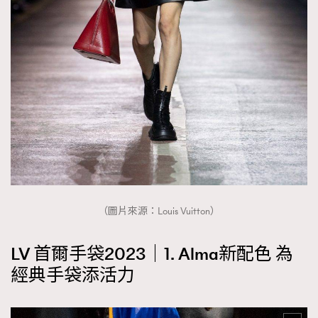
時裝心理學
2
當巨蟹座遇上處女座 Tyson Yoshi x 林家謙
煲劇日常
334
玩物壯志
1
本人已詳閱並同意遵守本文列明條款及細則。 請瀏覽
(
nmg.com.hk/privacy
) 閱讀本公司的私隱政策聲明。
（圖片來源：Louis Vuitton）
本人願意接收新傳媒集團的最新消息及其他宣傳資訊，本人同意
新傳媒集團使用本人的個人資料於任何推廣用途。
LV 首爾手袋2023｜1. Alma新配色 為
經典手袋添活力