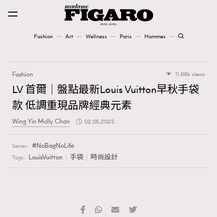
Fashion
Art
Wellness
Paris
Hommes
Fashion
Fashion
11.66k views
Art
LV 首爾｜盤點最新Louis Vuitton早秋手袋
款 低調重現品牌經典元素
Wellness
Wing Yin Molly Chan
02.05.2023
Karena Lam is On Our Cover
NoBagNoLife
Series:
Paris
LouisVuitton
手袋
時尚設計
Tags:
Hommes