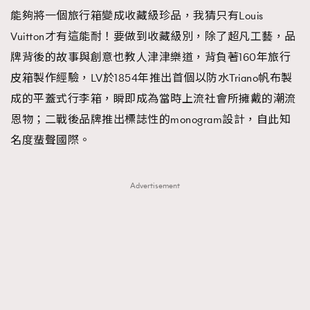
能夠將一個旅行箱變成收藏級珍品，我猜只有Louis
TRENDING
Vuitton才有這能耐！要做到收藏級別，除了超凡工藝，品
#FigaroExhibition 群星力撐MF X Leung Mo《See
AFrenchMind
3
牌背後的故事與創意也教人津津樂道，背負著160年旅行
You In My Dream》展覽
DressLikeAParisienne
1
皮箱製作經驗，LV於1854年推出首個以防水Triano帆布製
EmpowerF
103
成的平蓋式行李箱，瞬即成為當時上流社會所擁戴的潮流
FashionWeek
191
恩物；二戰後品牌推出標誌性的monogram設計，自此知
FigaroAesthetic
308
名度蜚聲國際。
FigaroAstrology
415
FigaroBeauty
424
Advertisement
FigaroBeautyRitual
7
FigaroCeleb
547
#FigaroExhibition Wyman 揭曉 Figaro Exhibition
FigaroCinéma
281
第二站！
FigaroDigitalCover
17
FigaroExhibition
12
FigaroExpert
1