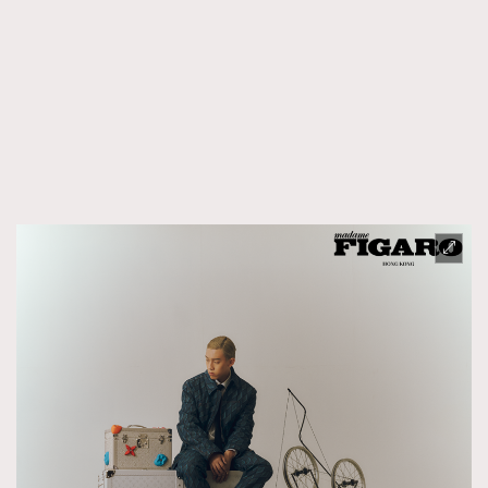
FigaroTalk
48
FigaroWatch
83
Grooming&Fitness
38
HommesFashion
2
HommeStyle
132
NoBagNoLife
349
People
53
#FigaroIssue 專訪陳漢娜Hanna與Takuro｜模特
TheFrenchWay
145
情侶談愛情
VAxChowSangSang
4
WatchesWonder&Beyond
21
WatchesWonder&Beyond
1
向ChanelN°5致敬
1
大時代小事情
42
時尚熱話
537
時尚配飾
297