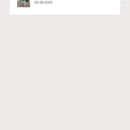
02.06.2025
Fashion
0 views
2026 7/8月號封面人物訪問Fala Chen陳法
RECOMMENDED
拉：A Timeless Story Unfolds
Madame Figaro HK
6 hours ago
FigaroIssue
Series:
Chanel
陳法拉
電影
Tags:
從香港電視圈華麗轉身，孤身赴美在頂尖戲劇學府受訓4