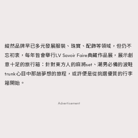
FigaroFrancais
41
FigaroGadget
1
FigaroHealth
647
FigaroHub
128
FigaroIcon
68
縱然品牌早已多元發展服裝、珠寶、配飾等領域，但仍不
法國五月French May專訪四位香港文藝代表
FigaroInsight
156
忘初衷，每年皆會舉行LV Savoir Faire典藏作品展，展示創
FigaroIssue
270
意十足的旅行箱：針對東方人的麻將set、潮男必備的波鞋
FigaroJewellery
86
trunk⋯⋯心目中那趟夢想的旅程，或許便是從挑選優質的行李
FigaroLifestyle
230
箱開始。
FigaroLove
89
FigaroMasterclass
20
Advertisement
FigaroMusic
90
FigaroStyle
89
#FigaroIssue 容祖兒封面專訪｜追逐歌手夢
FigaroSubculture
14