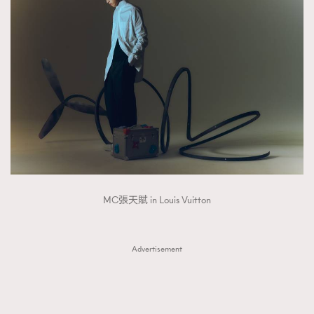
About us
Collaboration Opportunity
Disclaimer
Privacy
New Media Group
|
Madame Figaro editions:
France
|
Greece
|
Japan
|
Portugal
|
Spain
MC張天賦 in Louis Vuitton
Advertisement