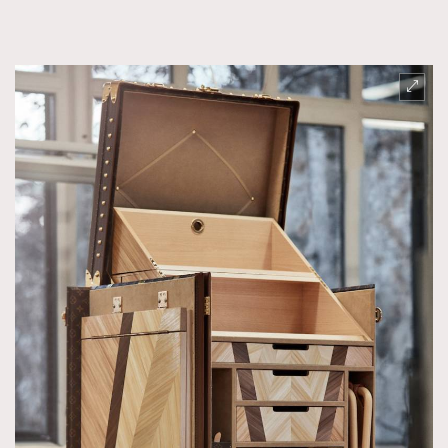
TRENDING
AFrenchMind
DressLikeAParisienne
EmpowerF
FashionWeek
FigaroAesthetic