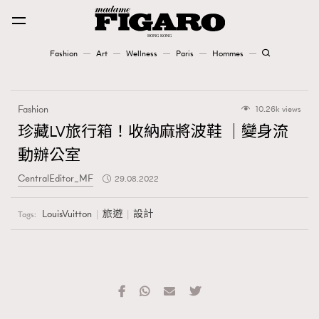
Fashion
Art
Wellness
Paris
Hommes
Fashion
Fashion
10.26k views
Art
珍藏LV旅行箱！收納麻將波鞋 ｜變身流
動辦公室
Wellness
CentralEditor_MF
29.08.2022
Karena Lam is On Our Cover
LouisVuitton
旅遊
設計
Tags:
Paris
Hommes