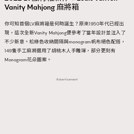
Vanity Mahjong 麻將箱
你可知首個LV麻將箱是何時誕生？原來1950年代已經出
現，這次全新Vanity Mahjong便參考了當年設計並注入了
不少新意。松綠色收納間隔與monogram帆布絕色配搭，
149隻手工麻將選用了胡桃木人手雕琢，部分更刻有
Monogram花朵圖案。
Advertisement