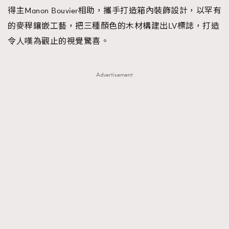
得主Manon Bouvier相助，攜手打造箱內裝飾設計，以罕有
的麥稈鑲嵌工藝，把三種顏色的木材構建出LV標誌，打造
令人嘆為觀止的視覺驚喜。
Advertisement