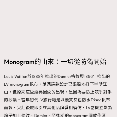
Monogram的由來：一切從防偽開始
Louis Vuitton於1888年推出的Damier格紋與1896年推出的
LV monogram帆布，單憑這款設計已狠狠地打下半壁江
山，但原來這些經典圖紋的出現，是因為要防止競爭對手
的抄襲。當年初代LV旅行箱是以優質灰色防水Triano帆布
而製，火紅後旋即引來其他品牌爭相模仿，LV當機立斷為
箱子加上條紋、Damier，至後期的monogram圖紋作區