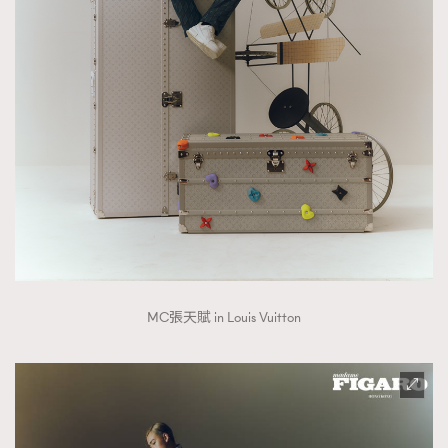
時裝心理學
2
當巨蟹座遇上處女座 Tyson Yoshi x 林家謙
煲劇日常
334
玩物壯志
1
本人已詳閱並同意遵守本文列明條款及細則。 請瀏覽
(
nmg.com.hk/privacy
) 閱讀本公司的私隱政策聲明。
MC張天賦 in Louis Vuitton
本人願意接收新傳媒集團的最新消息及其他宣傳資訊，本人同意
新傳媒集團使用本人的個人資料於任何推廣用途。