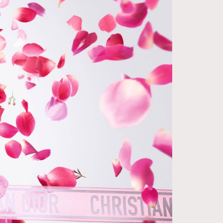
FigaroDigitalCover
12
FigaroExhibition
1
FigaroExpert
41
FigaroFrancais
1
FigaroGadget
647
FigaroHealth
128
FigaroHub
68
FigaroIcon
156
FigaroInsight