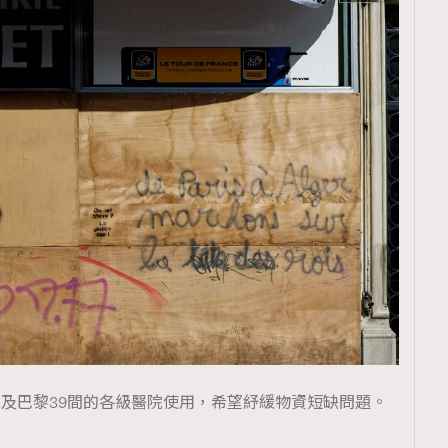
覽(
nmg.com.hk/privacy
) 閱讀本
資訊，本人同意新傳媒集團使用
及巴黎39間的各級醫院使用，希望紓緩物資短缺問題。