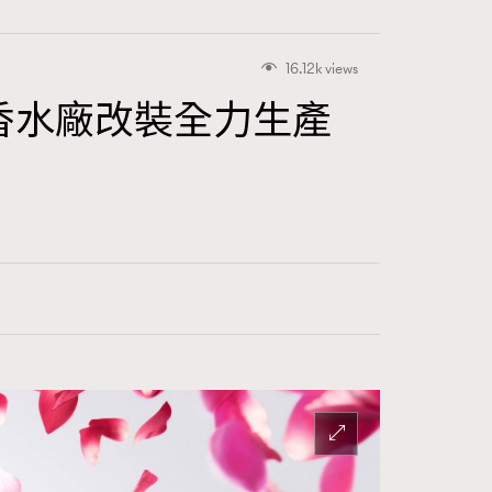
16.12k views
chy香水廠改裝全力生產
415
FigaroAstrology
424
FigaroBeauty
7
FigaroBeautyRitual
547
FigaroCeleb
281
FigaroCinéma
17