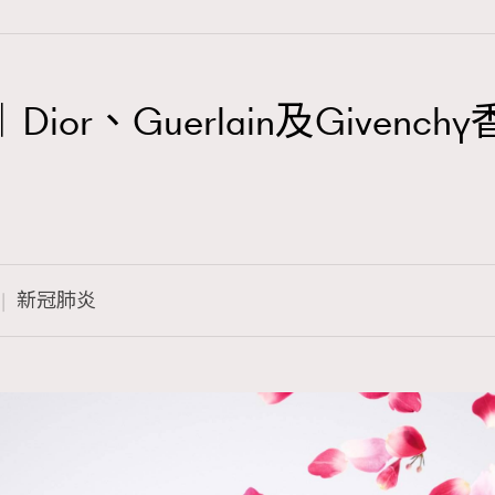
ior、Guerlain及Given
TRENDING
3
AFrenchMind
1
DressLikeAParisienne
新冠肺炎
103
EmpowerF
191
FashionWeek
308
FigaroAesthetic