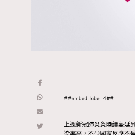
##embed-label-4##
上週新冠肺炎灸陸續蔓延
染率高，不少國家反應不