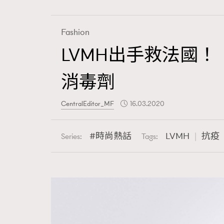
Fashion
LVMH出手救法國！︱D
Fashion
消毒劑
Art
CentralEditor_MF
16.03.2020
時尚熱話
LVMH
抗疫
Series:
Tags:
Wellness
Paris