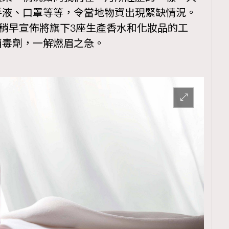
手液、口罩等等，令當地物資出現緊缺情況。
H稍早宣佈將旗下3座生產香水和化妝品的工
消毒劑，一解燃眉之急。