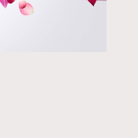
271
FigaroIssue
87
FigaroJewellery
230
FigaroLifestyle
89
FigaroLove
20
FigaroMasterclass
90
FigaroMusic
89
FigaroStyle
14
FigaroSubculture
48
FigaroTalk