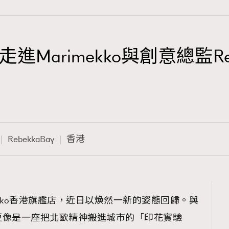
arimekko與創意總監Reb
TRENDING
3
AFrenchMind
1
DressLikeAParisienne
RebekkaBay
香港
103
EmpowerF
191
FashionWeek
308
FigaroAesthetic
ekko香港旗艦店，近日以煥然一新的姿態回歸。與
更像是一座把北歐精神搬進城市的「印花實驗