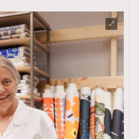
TRENDING
ressLikeAParisienne
Empower
FigaroAesthetic