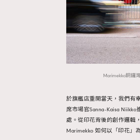
Marimekko銅
於旗艦店重開當天，我們有幸與Ma
席市場官Sanna-Kaisa 
處。從印花背後的創作邏輯
Marimekko 如何以「