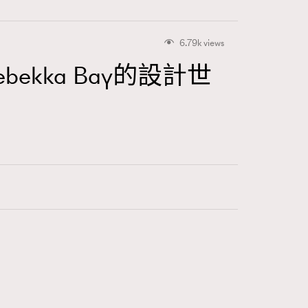
6.79k views
ekka Bay的設計世
416
FigaroAstrology
424
FigaroBeauty
7
FigaroBeautyRitual
547
FigaroCeleb
281
FigaroCinéma
17