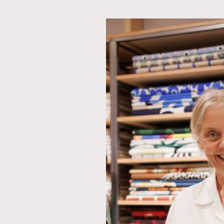
AFrenchMind
D