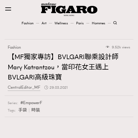
Fashion
Art
Wellness
Paris
Hommes
Fashion
Fashion
9.52k views
Art
【MF獨家專訪】BVLGARI聯乘設計師
Mary Katrantzou，當印花女王遇上
Wellness
BVLGARI高級珠寶
Karena Lam is On Our Cover
CentralEditor_MF
29.03.2021
Paris
EmpowerF
Series:
手袋
時裝
Tags:
Hommes