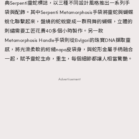
典Serpenti靈蛇標誌，以三種不同設計風格推出一系列手
袋與配飾。其中Serpenti Metamorphosis手袋將靈蛇與蝴蝶
蛻化聯繫起來，盤繞的蛇蛻變成一群飛舞的蝴蝶，立體的
刺繡需要工匠花費40多個小時製作。另一款
Metamorphosis Handle手袋則從Bvlgari的珠寶DNA擷取靈
感，將光滑柔軟的絎縫napa皮袋身，與蛇形金屬手柄融合
一起，賦予靈蛇生命，重生，每個細節都讓人相當驚艷。
Advertisement