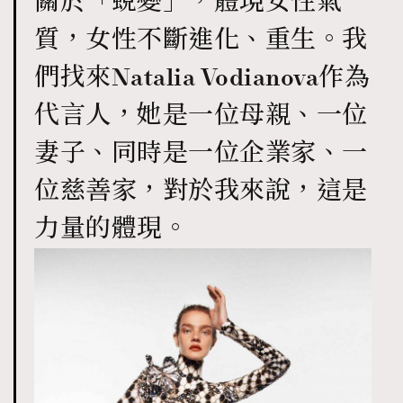
關於「蛻變」，體現女性氣
質，女性不斷進化、重生。我
們找來Natalia Vodianova作為
代言人，她是一位母親、一位
TRENDING
妻子、同時是一位企業家、一
AFrenchMind
DressLikeAParisienne
EmpowerF
FashionWeek
FigaroAesthetic
位慈善家，對於我來說，這是
力量的體現。