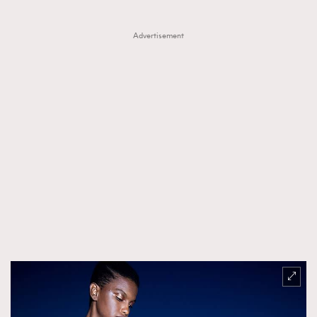
About us
Collaboration Opportunity
Disclaimer
Privacy
Advertisement
New Media Group
|
Madame Figaro editions:
France
|
Greece
|
Japan
|
Portugal
|
Spain