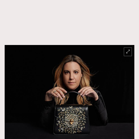
FigaroTalk
48
FigaroWatch
83
Grooming&Fitness
38
HommesFashion
2
HommeStyle
132
NoBagNoLife
349
People
53
#FigaroIssue 專訪陳漢娜Hanna與Takuro｜模特
TheFrenchWay
145
情侶談愛情
VAxChowSangSang
4
WatchesWonder&Beyond
21
WatchesWonder&Beyond
1
向ChanelN°5致敬
1
大時代小事情
42
時尚熱話
537
時尚配飾
297