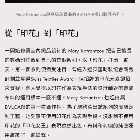
時裝心理學
2
當巨蟹座遇上處女座 Tyson Yoshi x 林家謙
Mary Katrantzou與高級珠寶品牌BVLGARI推出聯乘系列。
煲劇日常
334
玩物壯志
1
從「印花」到「印花」
一開始修讀室內織品設計的 Mary Katrantzou 把自己擅長
的數碼印花放到自己的首個系列，以「印花」打出一遍
天，第一個系列便備受注目，曾經入選英國時裝協會新秀
計劃並奪得Swiss Textiles Award。但招牌的印花元素卻招
本人已詳閱並同意遵守本文列明條款及細則。 請瀏覽
來質疑，有人覺得以印花作為表現手法的設計師對剪裁或
(
nmg.com.hk/privacy
) 閱讀本公司的私隱政策聲明。
布料的運用根本一竅不通。Mary Katrantzou 也坦白與
本人願意接收新傳媒集團的最新消息及其他宣傳資訊，本人同意
新傳媒集團使用本人的個人資料於任何推廣用途。
BVLGARI的第一次合作裡，為了能夠突出該系列的高級定
制工藝，她刻意不使用印花作為表現手段。沒想到不使用
印花的「印花女王」表現依然出色，布料和刺繡的純熟運
用贏來了一遍掌聲。