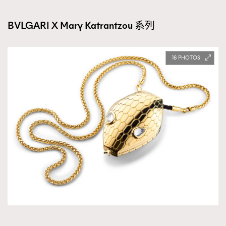
BVLGARI X Mary Katrantzou 系列
16