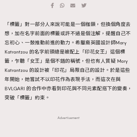
TRENDING
#FigaroExhibition 群星力撐MF X Leung Mo《See
AFrenchMind
3
「標籤」對一部分人來說可能是一個枷鎖，但換個角度去
You In My Dream》展覽
DressLikeAParisienne
1
想，加在名字前面的標籤或許不過是個注解，提醒自己不
EmpowerF
103
忘初心、一鼓推動前進的動力。希臘裔英國設計師Mary
FashionWeek
191
Katrantzou 的名字前頭總是被配上「印花女王」這個標
FigaroAesthetic
308
籤，乍聽「女王」是個不錯的稱號，但也有人質疑 Mary
FigaroAstrology
416
Katrantzou 的設計被「印花」局限自己的設計。於是這些
FigaroBeauty
424
年開始，她嘗試不以印花作為表現手法，而這次在與
FigaroBeautyRitual
7
BVLGARI 的合作中亦看到印花與不同元素配搭下的變奏，
FigaroCeleb
547
突破「標籤」約束。
#FigaroExhibition Wyman 揭曉 Figaro Exhibition
FigaroCinéma
281
第二站！
FigaroDigitalCover
17
Advertisement
FigaroExhibition
12
FigaroExpert
1