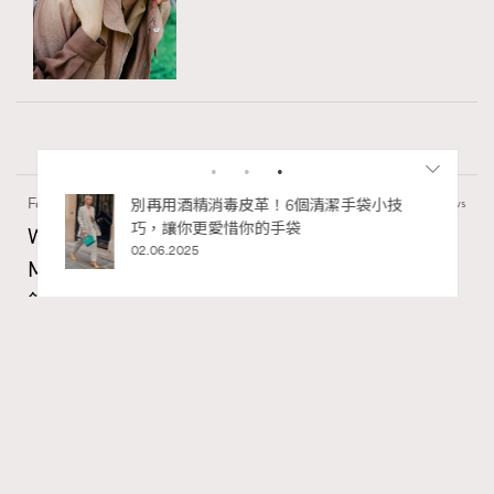
Fashion
130 views
私藏的顯
別再用酒精消毒皮革！6個清潔手袋小技
巧，讓你更愛惜你的手袋
Watches and Wonders 2026: CHANEL全新
02.06.2025
Mademoiselle Privé Bouton Lion獅子系列戒指
錶與長頸鏈錶
Maria Leung
06.08.2026
RECOMMENDED
FigaroIssue
Series:
Chanel
Watchesandwonders2026
腕錶
Tags: