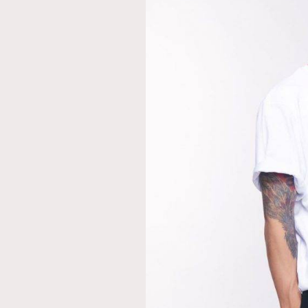
AFrenchMind
D