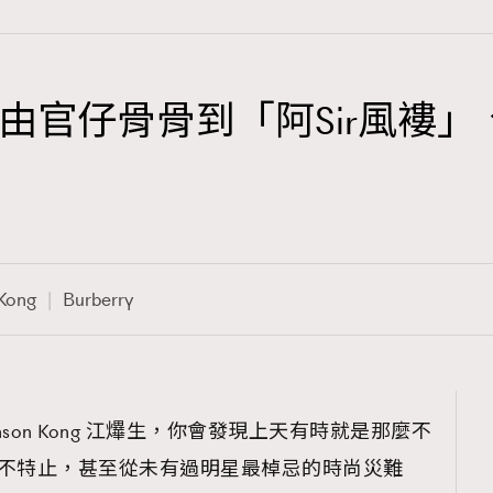
仔骨骨到「阿Sir風褸」、Ans
TRENDING
3
AFrenchMind
1
DressLikeAParisienne
Kong
Burberry
103
EmpowerF
191
FashionWeek
308
FigaroAesthetic
 Anson Kong 江𤒹生，你會發現上天有時就是那麼不
型不特止，甚至從未有過明星最棹忌的時尚災難