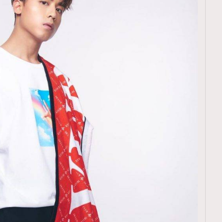
TRENDING
ressLikeAParisienne
Empower
FigaroAesthetic