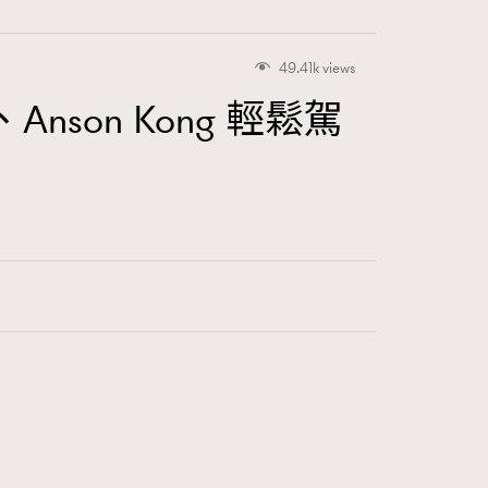
49.41k views
on Kong 輕鬆駕
416
FigaroAstrology
424
FigaroBeauty
7
FigaroBeautyRitual
547
FigaroCeleb
281
FigaroCinéma
17