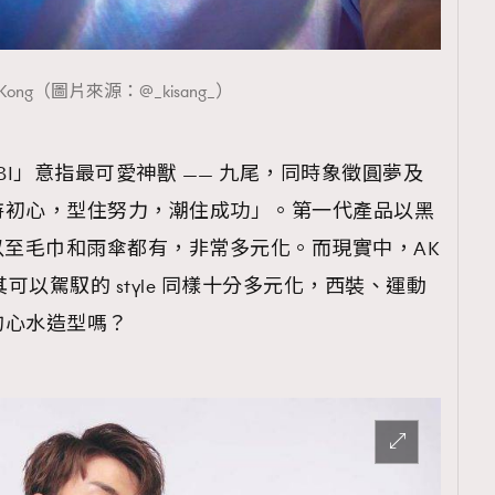
n Kong（圖片來源：@_kisang_）
UBI」意指最可愛神獸 —— 九尾，同時象徵圓夢及
持初心，型住努力，潮住成功」。第一代產品以黑
漁夫帽以至毛巾和雨傘都有，非常多元化。而現實中，AK
令其可以駕馭的 style 同樣十分多元化，西裝、運動
的心水造型嗎？