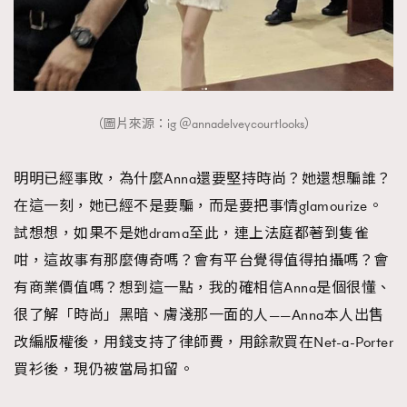
（圖片來源：ig ＠annadelveycourtlooks）
明明已經事敗，為什麼Anna還要堅持時尚？她還想騙誰？
在這一刻，她已經不是要騙，而是要把事情glamourize。
試想想，如果不是她drama至此，連上法庭都著到隻雀
咁，這故事有那麼傳奇嗎？會有平台覺得值得拍攝嗎？會
有商業價值嗎？想到這一點，我的確相信Anna是個很懂、
很了解「時尚」黑暗、膚淺那一面的人——Anna本人出售
改編版權後，用錢支持了律師費，用餘款買在Net-a-Porter
買衫後，現仍被當局扣留。