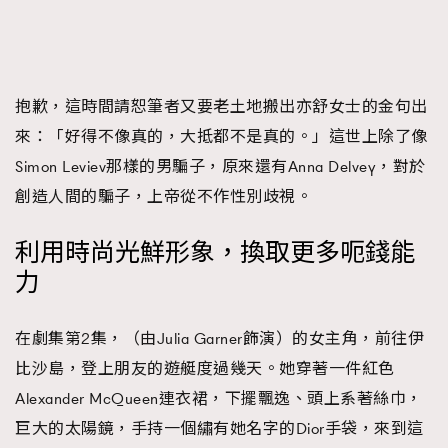
抱歉，這時間請恕筆者又要老土地搬出亦舒女士的金句出
來：「好得不像真的，大抵都不是真的。」這世上除了像
Simon Leviev那樣的男騙子，原來還有Anna Delvey，對於
創造人間的騙子，上帝從不作性別歧視。
利用時尚光鮮形象，換取更多呃錢能
力
在劇集第2集，（由Julia Garner飾演）的女主角，前往伊
比沙島，登上朋友的遊艇度過幾天。她穿著一件紅色
Alexander McQueen連衣裙，下擺飄逸、頭上系著絲巾，
巨大的太陽鏡，手持一個繡有她名字的Dior手袋，來到這