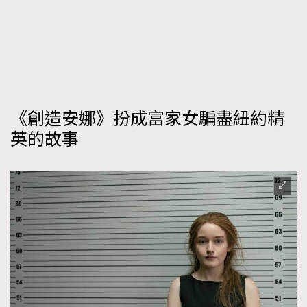
FigaroFrancais
41
FigaroGadget
1
FigaroHealth
647
FigaroHub
128
FigaroIcon
68
法國五月French May專訪四位香港文藝代表
《創造安娜》扮成富家女騙盡紐約精
FigaroInsight
156
英的故事
FigaroIssue
271
FigaroJewellery
87
FigaroLifestyle
230
FigaroLove
89
FigaroMasterclass
20
FigaroMusic
90
FigaroStyle
89
#FigaroIssue 容祖兒封面專訪｜追逐歌手夢
FigaroSubculture
14