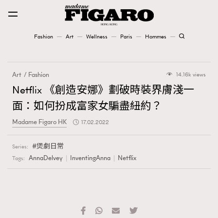
Fashion
Art
Wellness
Paris
Hommes
Fashion
Art
Fashion
14.16k views
Art
Netflix 《創造安娜》劃破時裝界膚淺一
面：如何扮成富家女騙盡紐約？
Wellness
Madame Figaro HK
17.02.2022
Karena Lam is On Our Cover
煲劇日常
Series:
Paris
AnnaDelvey
InventingAnna
Netflix
Tags:
Hommes