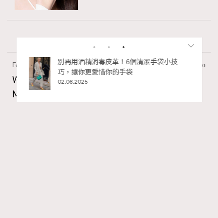
私藏的顯
別再用酒精消毒皮革！6個清潔手袋小技
Fashion
130 views
巧，讓你更愛惜你的手袋
Watches and Wonders 2026: CHANEL全新
02.06.2025
Mademoiselle Privé Bouton Lion獅子系列戒指
錶與長頸鏈錶
Maria Leung
18 hours ago
RECOMMENDED
FigaroIssue
Series:
Chanel
Watchesandwonders2026
腕錶
Tags: