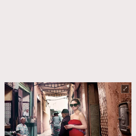
TRENDING
AFrenchMind
DressLikeAParisienne
EmpowerF
FashionWeek
FigaroAesthetic