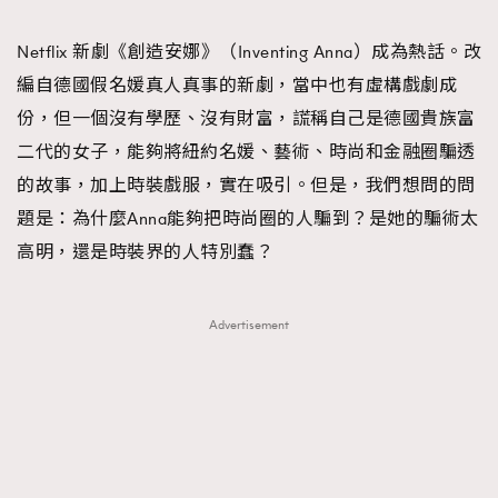
TRENDING
Netflix 新劇《創造安娜》（Inventing Anna）成為熱話。改
#FigaroExhibition 群星力撐MF X Leung Mo《See
AFrenchMind
3
編自德國假名媛真人真事的新劇，當中也有虛構戲劇成
You In My Dream》展覽
DressLikeAParisienne
1
份，但一個沒有學歷、沒有財富，謊稱自己是德國貴族富
EmpowerF
103
二代的女子，能夠將紐約名媛、藝術、時尚和金融圈騙透
FashionWeek
191
的故事，加上時裝戲服，實在吸引。但是，我們想問的問
FigaroAesthetic
308
題是：為什麼Anna能夠把時尚圈的人騙到？是她的騙術太
FigaroAstrology
415
高明，還是時裝界的人特別蠢？
FigaroBeauty
424
FigaroBeautyRitual
7
Advertisement
FigaroCeleb
547
#FigaroExhibition Wyman 揭曉 Figaro Exhibition
FigaroCinéma
281
第二站！
FigaroDigitalCover
17
FigaroExhibition
12
FigaroExpert
1