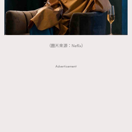
（圖片來源：Neflix）
Advertisement