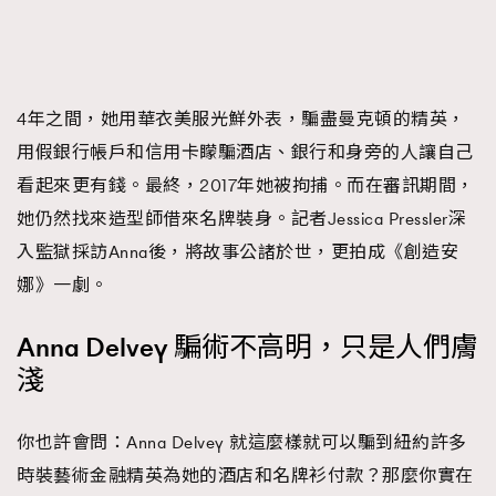
4年之間，她用華衣美服光鮮外表，騙盡曼克頓的精英，
用假銀行帳戶和信用卡矇騙酒店、銀行和身旁的人讓自己
看起來更有錢。最終，2017年她被拘捕。而在審訊期間，
她仍然找來造型師借來名牌裝身。記者Jessica Pressler深
入監獄採訪Anna後，將故事公諸於世，更拍成《創造安
娜》一劇。
Anna Delvey 騙術不高明，只是人們膚
淺
你也許會問：Anna Delvey 就這麼樣就可以騙到紐約許多
時裝藝術金融精英為她的酒店和名牌衫付款？那麼你實在