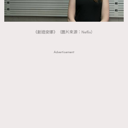
FigaroTalk
48
FigaroWatch
83
Grooming&Fitness
38
HommesFashion
2
《創造安娜》（圖片來源：Neflix）
HommeStyle
132
NoBagNoLife
349
Advertisement
People
53
#FigaroIssue 專訪陳漢娜Hanna與Takuro｜模特
TheFrenchWay
145
情侶談愛情
VAxChowSangSang
4
WatchesWonder&Beyond
21
WatchesWonder&Beyond
1
向ChanelN°5致敬
1
大時代小事情
42
時尚熱話
537
時尚配飾
297