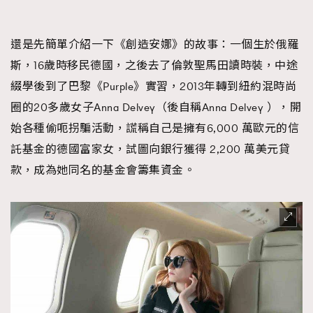
時裝心理學
2
當巨蟹座遇上處女座 Tyson Yoshi x 林家謙
煲劇日常
334
還是先簡單介紹一下《創造安娜》的故事：一個生於俄羅
玩物壯志
1
斯，16歲時移民德國，之後去了倫敦聖馬田讀時裝，中途
綴學後到了巴黎《Purple》實習，2013年轉到紐約混時尚
圈的20多歲女子Anna Delvey（後自稱Anna Delvey ），開
始各種偷呃拐騙活動，謊稱自己是擁有6,000 萬歐元的信
託基金的德國富家女，試圖向銀行獲得 2,200 萬美元貸
款，成為她同名的基金會籌集資金。
本人已詳閱並同意遵守本文列明條款及細則。 請瀏覽
(
nmg.com.hk/privacy
) 閱讀本公司的私隱政策聲明。
本人願意接收新傳媒集團的最新消息及其他宣傳資訊，本人同意
新傳媒集團使用本人的個人資料於任何推廣用途。