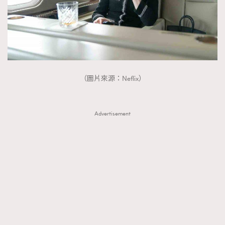
About us
Collaboration Opportunity
Disclaimer
Privacy
New Media Group
|
Madame Figaro editions:
France
|
Greece
|
Japan
|
Portugal
|
Spain
（圖片來源：Neflix）
Advertisement