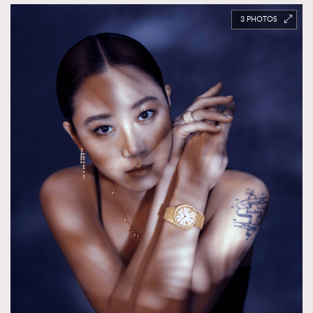
About us
Collaboration Opportunity
Disclaimer
Privacy
3
New Media Group
|
Madame Figaro editions:
France
|
Greece
|
Japan
|
Portugal
|
Spain