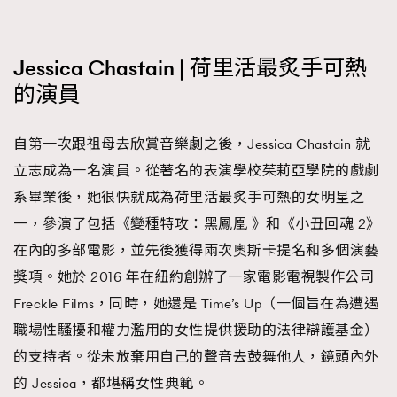
Jessica Chastain | 荷里活最炙手可熱
的演員
自第一次跟祖母去欣賞音樂劇之後，Jessica Chastain 就
立志成為一名演員。從著名的表演學校茱莉亞學院的戲劇
系畢業後，她很快就成為荷里活最炙手可熱的女明星之
一，參演了包括《變種特攻：黑鳳凰 》和《小丑回魂 2》
在內的多部電影，並先後獲得兩次奧斯卡提名和多個演藝
獎項。她於 2016 年在紐約創辦了一家電影電視製作公司
Freckle Films，同時，她還是 Time’s Up（一個旨在為遭遇
職場性騷擾和權力濫用的女性提供援助的法律辯護基金）
的支持者。從未放棄用自己的聲音去鼓舞他人，鏡頭內外
的 Jessica，都堪稱女性典範。