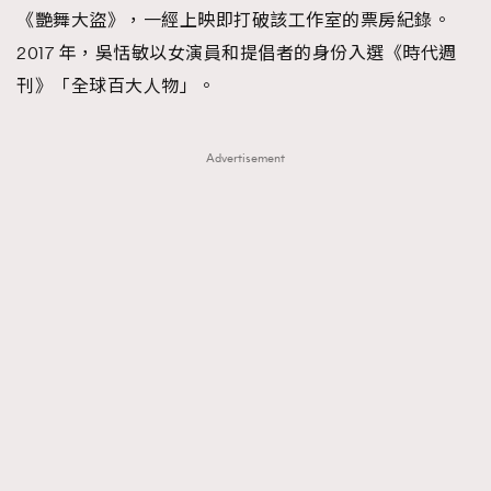
TRENDING
《艷舞大盜》，一經上映即打破該工作室的票房紀錄。
2017 年，吳恬敏以女演員和提倡者的身份入選《時代週
AFrenchMind
DressLikeAParisienne
刊》「全球百大人物」。
EmpowerF
FashionWeek
FigaroAesthetic
Advertisement