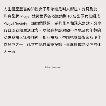
FigaroFrancais
41
人生閱歷豐富的知性女子形象總是叫人嚮往，有見及此，
FigaroGadget
1
珠寶品牌 Piaget 就從世界各地邀請到 10 位出眾女性組成
FigaroHealth
647
Piaget Society，讓她們透過一系列影片和深入對話，分享
FigaroHub
128
各自成就和生活理念，以親身經歷激勵不同地區與年齡的
FigaroIcon
68
女性發揮大無畏精神，相互扶持。中國視覺藝術家陳漫作
法國五月French May專訪四位香港文藝代表
FigaroInsight
156
為其中之一，此次亦親自掌鏡記錄下專屬於成熟女性的迷
FigaroIssue
271
人一面。
FigaroJewellery
87
FigaroLifestyle
230
Advertisement
FigaroLove
89
FigaroMasterclass
20
FigaroMusic
90
FigaroStyle
89
#FigaroIssue 容祖兒封面專訪｜追逐歌手夢
FigaroSubculture
14