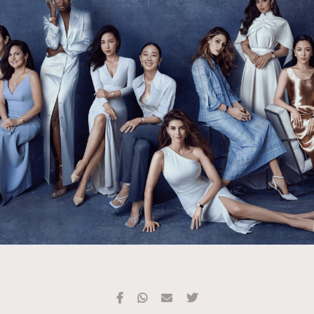
TRENDING
#FigaroExhibition 群星力撐MF X Leung Mo《See
AFrenchMind
3
You In My Dream》展覽
DressLikeAParisienne
1
EmpowerF
103
FashionWeek
191
FigaroAesthetic
308
FigaroAstrology
416
FigaroBeauty
424
FigaroBeautyRitual
7
FigaroCeleb
547
#FigaroExhibition Wyman 揭曉 Figaro Exhibition
FigaroCinéma
281
第二站！
FigaroDigitalCover
17
FigaroExhibition
12
FigaroExpert
1