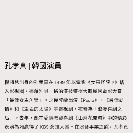
FigaroTalk
48
FigaroWatch
83
Grooming&Fitness
38
HommesFashion
2
HommeStyle
132
NoBagNoLife
349
People
53
#FigaroIssue 專訪陳漢娜Hanna與Takuro｜模特
孔孝真 | 韓國演員
TheFrenchWay
145
情侶談愛情
VAxChowSangSang
4
模特兒出身的孔孝真在 1999 年以電影《女高怪談 2》踏
WatchesWonder&Beyond
21
入影視圈，憑藉別具一格的演技獲得大韓民國電影大賞
WatchesWonder&Beyond
1
「最佳女主角獎」。之後陸續出演《Pasta》、《最佳愛
向ChanelN°5致敬
1
情》和《主君的太陽》等電視劇，被譽為「浪漫喜劇之
大時代小事情
42
后」。去年，她在愛情懸疑喜劇《山茶花開時》中的精彩
時尚熱話
537
表演為她贏得了 KBS 演技大賞。在演藝事業之餘，孔孝真
時尚配飾
297