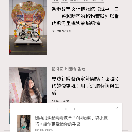
香港故宮文化博物館《城中一日
──跨越時空的格物實驗》以當
代視角重構紫禁城記憶
04.08.2026
藝術家
許開嬌
香港
專訪新銳藝術家許開嬌：超越時
代的慢靈魂！用手連結藝術與生
活
31.07.2026