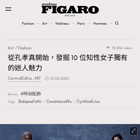
Fashion
Art
Wellness
Paris
Hommes
Fashion
Art
Fashion
16.65k views
Art
從孔孝真開始，發掘 10 位知性女子獨有
的迷人魅力
Wellness
CentralEditor_MF
27.05.2020
Karena Lam is On Our Cover
時尚配飾
Series:
Paris
BalqeesFathi
ConstanceWu
CynthiaErivo
Tags:
Hommes