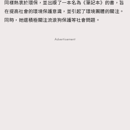
同樣熱衷於環保，並出版了一本名為《筆記本》的書，旨
時裝心理學
2
當巨蟹座遇上處女座 Tyson Yoshi x 林家謙
在提高社會的環境保護意識，並引起了環境團體的關注。
煲劇日常
334
同時，她還積極關注流浪狗保護等社會問題。
玩物壯志
1
Advertisement
本人已詳閱並同意遵守本文列明條款及細則。 請瀏覽
(
nmg.com.hk/privacy
) 閱讀本公司的私隱政策聲明。
本人願意接收新傳媒集團的最新消息及其他宣傳資訊，本人同意
新傳媒集團使用本人的個人資料於任何推廣用途。