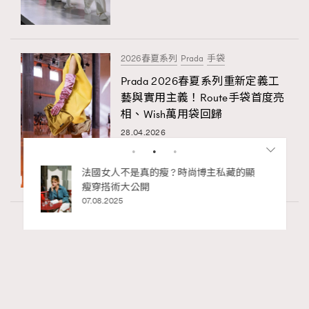
2026春夏系列
Prada
手袋
Prada 2026春夏系列重新定義工
藝與實用主義！Route手袋首度亮
相、Wish萬用袋回歸
28.04.2026
bb安
法國女人不是真的瘦 ? 時尚博主私藏的顯
ife
瘦穿搭術大公開
術展香港
07.08.2025
Fashion
1.57k views
Watches and Wonders 2026: CHANEL全新
RECOMMENDED
Mademoiselle Privé Bouton Lion獅子系列戒指