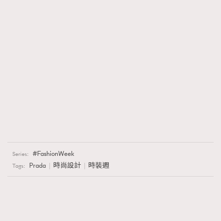
時裝心理學
2
當巨蟹座遇上處女座 Tyson Yoshi x 林家謙
煲劇日常
334
玩物壯志
1
本人已詳閱並同意遵守本文列明條款及細則。 請瀏覽
(
nmg.com.hk/privacy
) 閱讀本公司的私隱政策聲明。
FashionWeek
Series:
本人願意接收新傳媒集團的最新消息及其他宣傳資訊，本人同意
Prada
時尚設計
時裝週
Tags:
新傳媒集團使用本人的個人資料於任何推廣用途。