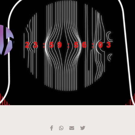
TRENDING
#FigaroExhibition 群星力撐MF X Leung Mo《See
AFrenchMind
3
You In My Dream》展覽
DressLikeAParisienne
1
EmpowerF
103
FashionWeek
191
FigaroAesthetic
308
FigaroAstrology
417
FigaroBeauty
424
FigaroBeautyRitual
7
FigaroCeleb
547
#FigaroExhibition Wyman 揭曉 Figaro Exhibition
FigaroCinéma
281
第二站！
FigaroDigitalCover
17
FigaroExhibition
12
FigaroExpert
1