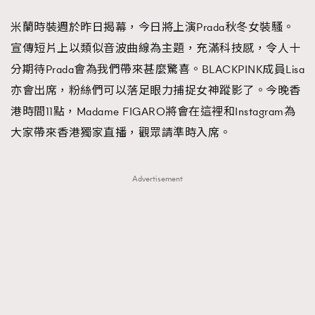
FigaroFrancais
41
米蘭時裝週於昨日揭幕，今日將上演Prada秋冬女裝騷。
FigaroGadget
1
宣傳短片上以類似音波曲線為主題，充滿科技感，令人十
FigaroHealth
647
分期待Prada會為我們帶來甚麼驚喜。BLACKPINK成員Lisa
FigaroHub
128
亦會出席，粉絲們可以落足眼力捕捉女神蹤影了。今晚香
FigaroIcon
68
港時間11點，Madame FIGARO將會在這裡和Instagram為
法國五月French May專訪四位香港文藝代表
FigaroInsight
156
大家帶來香港獨家直播，觀眾請準時入席。
FigaroIssue
271
FigaroJewellery
87
Advertisement
FigaroLifestyle
230
FigaroLove
89
FigaroMasterclass
20
FigaroMusic
90
FigaroStyle
89
#FigaroIssue 容祖兒封面專訪｜追逐歌手夢
FigaroSubculture
14