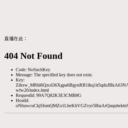
FigaroTalk
48
FigaroWatch
83
Grooming&Fitness
38
HommesFashion
2
HommeStyle
132
直播在此：
NoBagNoLife
349
TRENDING
People
53
AFrenchMind
DressLikeAParisienne
#FigaroIssue 專訪陳漢娜Hanna與Takuro｜模特
TheFrenchWay
145
EmpowerF
FashionWeek
FigaroAesthetic
情侶談愛情
VAxChowSangSang
4
WatchesWonder&Beyond
21
WatchesWonder&Beyond
1
向ChanelN°5致敬
1
大時代小事情
42
時尚熱話
537
時尚配飾
297