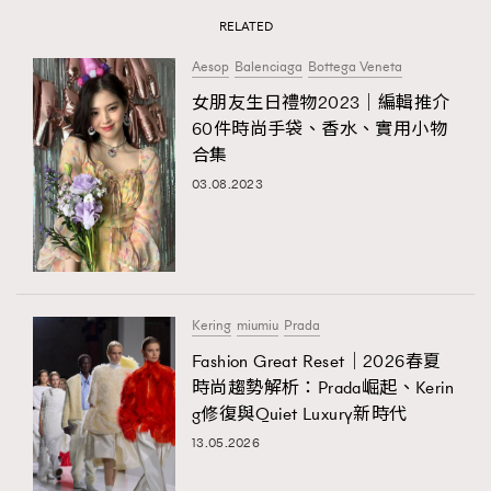
RELATED
About us
Collaboration Opportunity
Disclaimer
Privacy
New Media Group
|
Madame Figaro editions:
France
|
Greece
Aesop
Balenciaga
Bottega Veneta
|
Japan
|
Portugal
|
Spain
女朋友生日禮物2023｜編輯推介
60件時尚手袋、香水、實用小物
合集
03.08.2023
Kering
miumiu
Prada
Fashion Great Reset｜2026春夏
時尚趨勢解析：Prada崛起、Kerin
g修復與Quiet Luxury新時代
13.05.2026