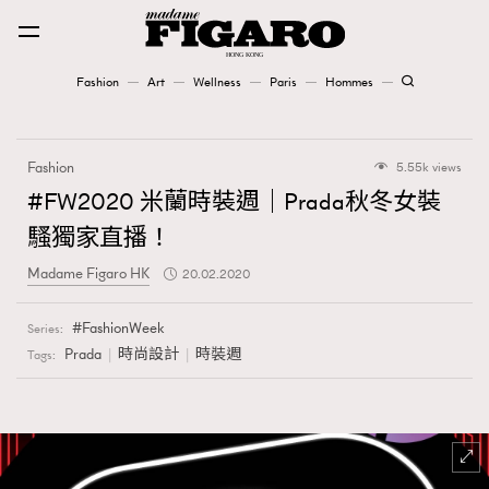
Fashion
Art
Wellness
Paris
Hommes
Fashion
Fashion
5.55k views
Art
#FW2020 米蘭時裝週｜Prada秋冬女裝
騷獨家直播！
Wellness
Madame Figaro HK
20.02.2020
Karena Lam is On Our Cover
FashionWeek
Series:
Paris
Prada
時尚設計
時裝週
Tags:
Hommes