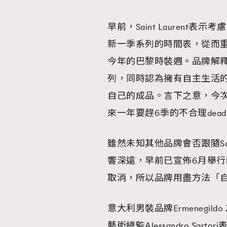
早前，Saint Lauren
AFrenchMind
D
新一季系列的時間表，從而
今年的巴黎時裝週。品牌解
列，同時認為擁有自主生活
自己的成品。言下之意，今
來一年要趕6季的不合理deadl
雖然未知其他品牌會否跟隨Sai
響深遠，早前已宣佈6月舉
取消，所以品牌用盡方法「
意大利男裝品牌Ermenegild
藝術總監Alessandro S