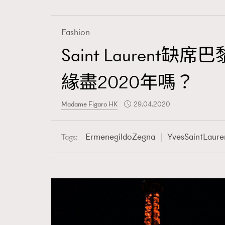
Fashion
Saint Laurent
Fashion
緣盡2020年嗎？
Art
Madame Figaro HK
29.04.2020
ErmenegildoZegna
YvesSaintLaure
Tags:
Wellness
Paris