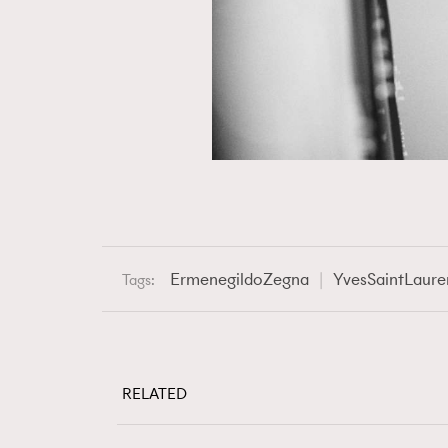
ErmenegildoZegna
YvesSaintLaure
Tags:
RELATED