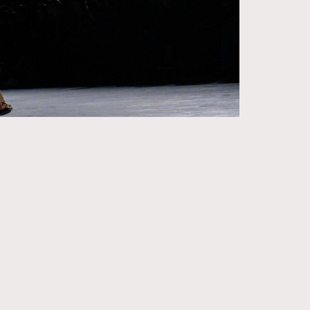
271
FigaroIssue
87
FigaroJewellery
230
FigaroLifestyle
89
FigaroLove
20
FigaroMasterclass
90
FigaroMusic
89
FigaroStyle
14
FigaroSubculture
48
FigaroTalk