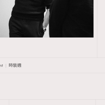
nt
時裝週