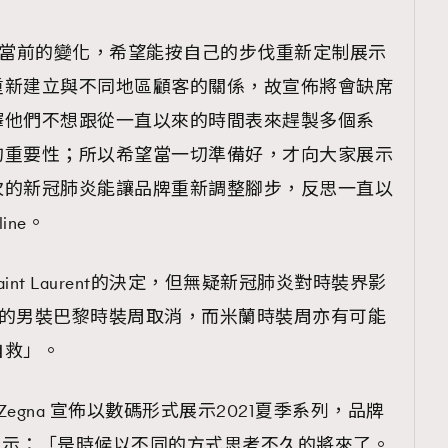
TRENDING
t表示考慮當前的變化，希望能按自己的步伐重新定制展示
ressLikeAParisienne
Empower
重新建立與不同地區顧客的關係，故宣佈將會缺席
FigaroAesthetic
釋他們不想跟從一直以來的時間表來趕製多個系
的重要性；所以希望當一切準備好，才向大家展示
次的新冠肺炎能讓品牌重新調整腳步，反思一直以
ine。
nt Laurent的決定，但無疑新冠肺炎對時裝界影
行的男裝巴黎時裝周取消，而米蘭時裝周亦有可能
自救」。
o Zegna 宣佈以數碼形式展示2021夏季系列，品牌
artori表示：「是時候以不同的方式思考不久的將來了。