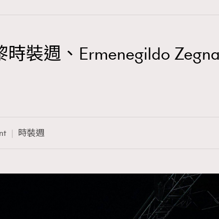
缺席巴黎時裝週、Ermenegildo 
TRENDING
3
AFrenchMind
1
DressLikeAParisienne
nt
時裝週
103
EmpowerF
191
FashionWeek
308
FigaroAesthetic