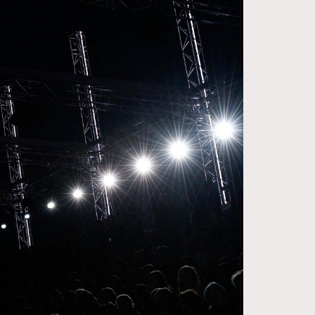
FigaroDigitalCover
12
FigaroExhibition
1
FigaroExpert
41
FigaroFrancais
1
FigaroGadget
647
FigaroHealth
128
FigaroHub
68
FigaroIcon
156
FigaroInsight