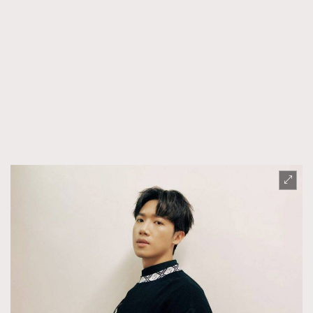
時裝心理學
2
當巨蟹座遇上處女座 Tyson Yoshi x 林家謙
煲劇日常
334
玩物壯志
1
本人已詳閱並同意遵守本文列明條款及細則。 請瀏覽
(
nmg.com.hk/privacy
) 閱讀本公司的私隱政策聲明。
本人願意接收新傳媒集團的最新消息及其他宣傳資訊，本人同意
新傳媒集團使用本人的個人資料於任何推廣用途。