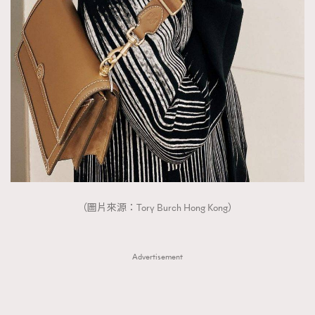
FigaroTalk
48
FigaroWatch
83
Grooming&Fitness
38
HommesFashion
2
HommeStyle
132
NoBagNoLife
349
People
53
#FigaroIssue 專訪陳漢娜Hanna與Takuro｜模特
TheFrenchWay
145
情侶談愛情
VAxChowSangSang
4
WatchesWonder&Beyond
21
（圖片來源：Tory Burch Hong Kong）
WatchesWonder&Beyond
1
向ChanelN°5致敬
1
Advertisement
大時代小事情
42
時尚熱話
537
時尚配飾
297