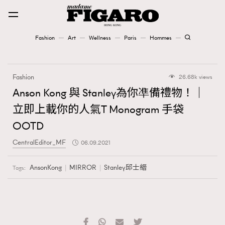
Fashion
Art
Wellness
Paris
Hommes
Fashion
Fashion
26.68k views
Art
Anson Kong 與 Stanley為你凖備禮物！｜
立即上載你的人氣T Monogram 手袋
Wellness
OOTD
Karena Lam is On Our Cover
CentralEditor_MF
06.09.2021
Paris
AnsonKong
MIRROR
Stanley邱士縉
Tags:
Hommes