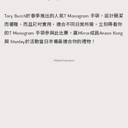
TRENDING
Tory Burch於春季推出的人氣T Monogram 手袋，設計簡潔
#FigaroExhibition 群星力撐MF X Leung Mo《See
AFrenchMind
3
而優雅，而且尺吋實用，適合不同日常所需，立刻帶着你
You In My Dream》展覽
DressLikeAParisienne
1
的T Monogram 手袋參與此比賽，贏Mirror成員Anson Kong
EmpowerF
103
與 Stanley於活動當日凖備最適合你的禮物！
FashionWeek
191
FigaroAesthetic
308
Advertisement
FigaroAstrology
416
FigaroBeauty
424
FigaroBeautyRitual
7
FigaroCeleb
547
#FigaroExhibition Wyman 揭曉 Figaro Exhibition
FigaroCinéma
281
第二站！
FigaroDigitalCover
17
FigaroExhibition
12
FigaroExpert
1