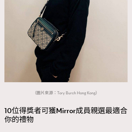
About us
Collaboration Opportunity
Disclaimer
Privacy
New Media Group
|
Madame Figaro editions:
France
|
Greece
|
Japan
|
Portugal
|
Spain
（圖片來源：Tory Burch Hong Kong）
10位得獎者可獲Mirror成員親選最適合
你的禮物