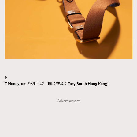
TRENDING
AFrenchMind
DressLikeAParisienne
6
EmpowerF
FashionWeek
FigaroAesthetic
T Monogram 系列 手袋（圖片來源：Tory Burch Hong Kong）
Advertisement