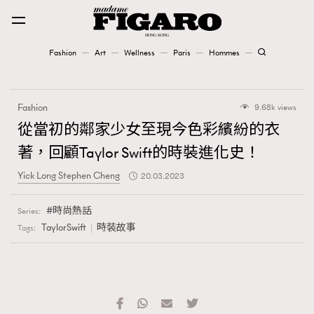
Fashion
Art
Wellness
Paris
Hommes
Fashion
Fashion
9.68k views
Art
從當初的鄰家少女至現今色彩繽紛的衣
著，回顧Taylor Swift的時裝進化史！
Wellness
Yick Long Stephen Cheng
20.03.2023
Karena Lam is On Our Cover
時尚熱話
Series:
Paris
TaylorSwift
時裝故事
Tags:
Hommes