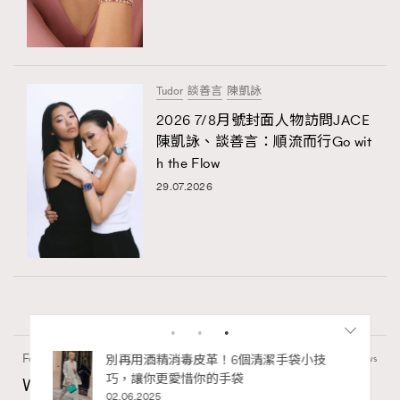
Tudor
談善言
陳凱詠
2026 7/8月號封面人物訪問JACE
陳凱詠、談善言：順流而行Go wit
h the Flow
29.07.2026
Fashion
130 views
私藏的顯
別再用酒精消毒皮革！6個清潔手袋小技
巧，讓你更愛惜你的手袋
Watches and Wonders 2026: CHANEL全新
02.06.2025