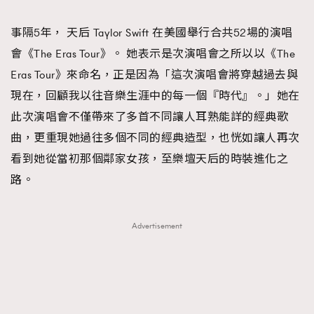
TRENDING
事隔5年， 天后 Taylor Swift 在美國舉行合共52場的演唱
#FigaroExhibition 群星力撐MF X Leung Mo《See
AFrenchMind
3
會《The Eras Tour》。 她表示是次演唱會之所以以《The
You In My Dream》展覽
DressLikeAParisienne
1
Eras Tour》來命名，正是因為「這次演唱會將穿越過去與
EmpowerF
103
現在，回顧我以往音樂生涯中的每一個『時代』。」她在
FashionWeek
191
此次演唱會不僅帶來了多首不同讓人耳熟能詳的經典歌
FigaroAesthetic
308
曲，更重現她過往多個不同的經典造型，也恍如讓人再次
FigaroAstrology
415
看到她從當初那個鄰家女孩，至樂壇天后的時裝進化之
FigaroBeauty
424
路。
FigaroBeautyRitual
7
FigaroCeleb
547
Advertisement
#FigaroExhibition Wyman 揭曉 Figaro Exhibition
FigaroCinéma
281
第二站！
FigaroDigitalCover
17
FigaroExhibition
12
FigaroExpert
1