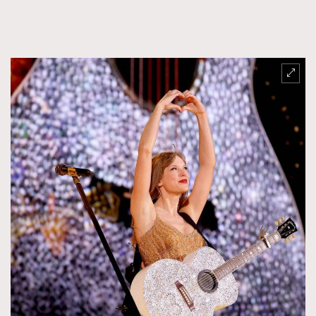
FigaroTalk
48
FigaroWatch
83
Grooming&Fitness
38
HommesFashion
2
HommeStyle
132
NoBagNoLife
349
People
53
#FigaroIssue 專訪陳漢娜Hanna與Takuro｜模特
TheFrenchWay
145
情侶談愛情
VAxChowSangSang
4
WatchesWonder&Beyond
21
WatchesWonder&Beyond
1
向ChanelN°5致敬
1
大時代小事情
42
時尚熱話
537
時尚配飾
297