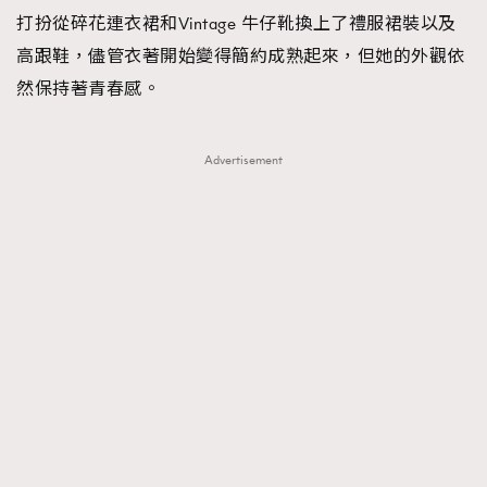
打扮從碎花連衣裙和Vintage 牛仔靴換上了禮服裙裝以及
高跟鞋，儘管衣著開始變得簡約成熟起來，但她的外觀依
然保持著青春感。
Advertisement