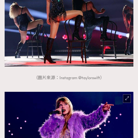
（圖片來源：Instagram @taylorswift）