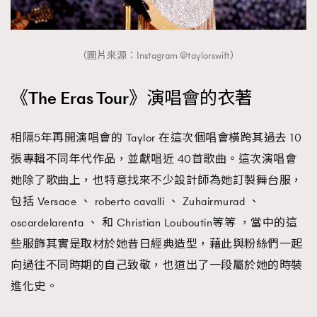
時裝心理學
2
當巨蟹座遇上處女座 Tyson Yoshi x 林家謙
煲劇日常
334
（圖片來源：Instagram @taylorswift）
玩物壯志
1
《The Eras Tour》演唱會的衣著
相隔5年再開演唱會的 Taylor 在這次個唱會橫跨其過去 10
張專輯不同年代作品，並獻唱近 40首歌曲。這次演唱會
她除了歌曲上，也特意找來不少設計師為她訂製舞台服，
本人已詳閱並同意遵守本文列明條款及細則。 請瀏覽
包括 Versace 、 roberto cavalli 、 Zuhairmurad 、
(
nmg.com.hk/privacy
) 閱讀本公司的私隱政策聲明。
oscardelarenta 、 和 Christian Louboutin等等 ，當中的這
本人願意接收新傳媒集團的最新消息及其他宣傳資訊，本人同意
新傳媒集團使用本人的個人資料於任何推廣用途。
些服飾其實是取材於她昔日經典造型，藉此與粉絲們一起
向過往不同時期的自己致敬，也道出了一段屬於她的時裝
進化史。