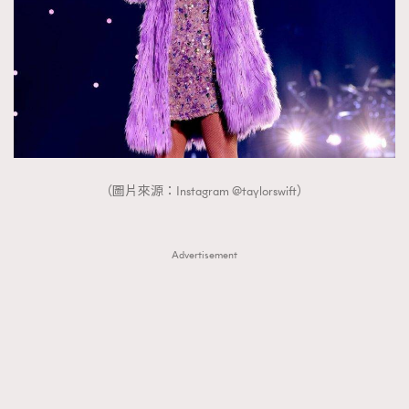
（圖片來源：Instagram @taylorswift）
Advertisement