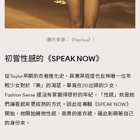
（圖片來源：《Fearless》）
初嘗性感的《SPEAK NOW》
TRENDING
從Taylor早期的衣著進化史，其實某程度也反映著一位年
輕少女對於「美」的渴望，畢竟在20出頭的少女，
AFrenchMind
DressLikeAParisienne
Fashion Sense 還沒有掌握得很好的年紀，「性感」就是她
EmpowerF
FashionWeek
FigaroAesthetic
們讓看起來更成熟的方式。因此從專輯《SPEAK NOW》
開始，她開始擁抱性感、高貴的連衣裙，藉此彰顯著自己
的身份來。