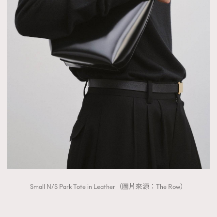
Small N/S Park Tote in Leather（圖片來源：The Row）