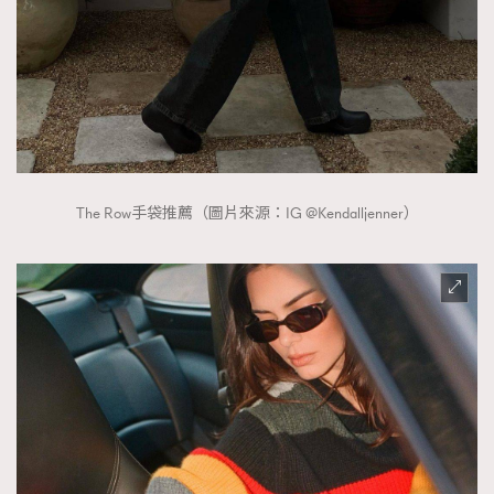
時裝心理學
2
當巨蟹座遇上處女座 Tyson Yoshi x 林家謙
煲劇日常
334
玩物壯志
1
The Row手袋推薦（圖片來源：IG @Kendalljenner）
本人已詳閱並同意遵守本文列明條款及細則。 請瀏覽
(
nmg.com.hk/privacy
) 閱讀本公司的私隱政策聲明。
本人願意接收新傳媒集團的最新消息及其他宣傳資訊，本人同意
新傳媒集團使用本人的個人資料於任何推廣用途。