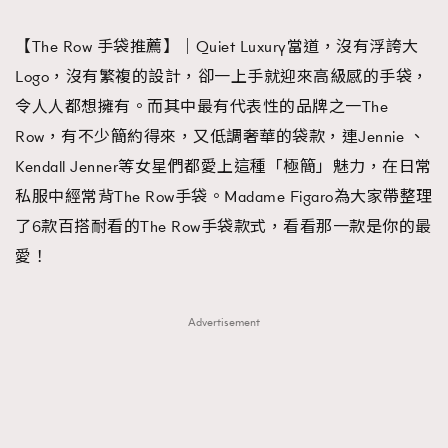
TRENDING
【The Row 手袋推薦】｜Quiet Luxury當道，沒有浮誇大
#FigaroExhibition 群星力撐MF X Leung Mo《See
AFrenchMind
3
Logo，沒有繁複的設計，卻一上手就迎來高級感的手袋，
You In My Dream》展覽
DressLikeAParisienne
1
令人人都想擁有。而其中最有代表性的品牌之一The
EmpowerF
103
Row，有不少簡約得來，又低調奢華的袋款，連Jennie 、
FashionWeek
191
Kendall Jenner等女星們都愛上這種「極簡」魅力，在日常
FigaroAesthetic
308
私服中經常背The Row手袋。Madame Figaro為大家帶整理
FigaroAstrology
416
了6款百搭耐看的The Row手袋款式，看看那一款是你的最
FigaroBeauty
424
愛！
FigaroBeautyRitual
7
FigaroCeleb
547
Advertisement
#FigaroExhibition Wyman 揭曉 Figaro Exhibition
FigaroCinéma
281
第二站！
FigaroDigitalCover
17
FigaroExhibition
12
FigaroExpert
1