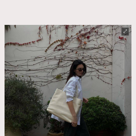
FigaroTalk
48
FigaroWatch
83
Grooming&Fitness
38
HommesFashion
2
HommeStyle
132
NoBagNoLife
349
People
53
#FigaroIssue 專訪陳漢娜Hanna與Takuro｜模特
TheFrenchWay
145
情侶談愛情
VAxChowSangSang
4
WatchesWonder&Beyond
21
WatchesWonder&Beyond
1
向ChanelN°5致敬
1
大時代小事情
42
時尚熱話
537
時尚配飾
297