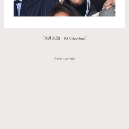
（圖片來源：IG @jbayleaf）
Advertisement