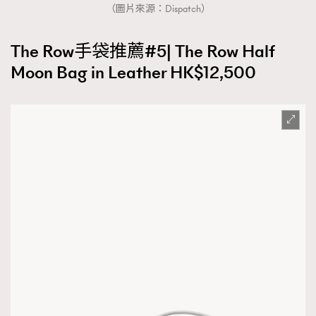
（圖片來源：Dispatch）
The Row手袋推薦#5| The Row Half
Moon Bag in Leather HK$12,500