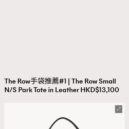
The Row手袋推薦#1 | The Row Small
N/S Park Tote in Leather HKD$13,100