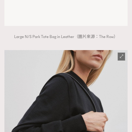
Large N/S Park Tote Bag in Leather（圖片來源：The Row）