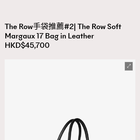
The Row手袋推薦#2| The Row Soft
Margaux 17 Bag in Leather
HKD$45,700