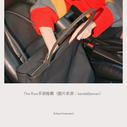
About us
Collaboration Opportunity
Disclaimer
Privacy
New Media Group
|
Madame Figaro editions:
France
|
Greece
|
Japan
|
Portugal
|
Spain
The Row手袋推薦（圖片來源：kendalljenner）
Advertisement