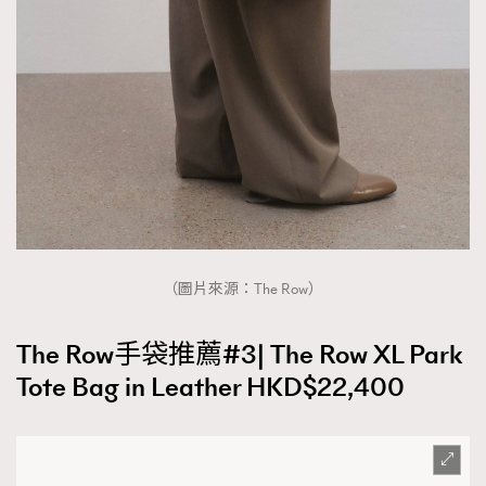
（圖片來源：The Row）
The Row手袋推薦#3| The Row XL Park
Tote Bag in Leather HKD$22,400