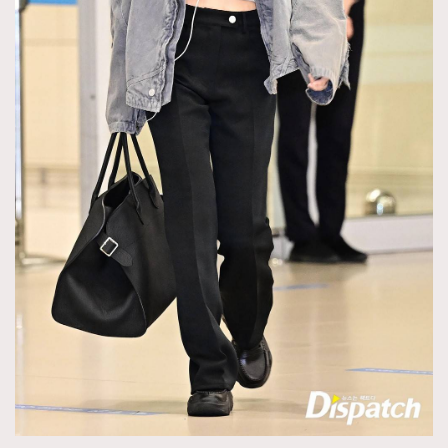
AFrenchMind
DressLikeAParisienne
EmpowerF
FashionWeek
FigaroAesthetic