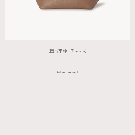
（圖片來源：The row）
Advertisement