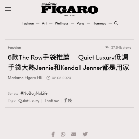
Fashion
Art
Wellness
Paris
Hommes
Fashion
Fashion
37.64k views
Art
6款The Row手袋推薦 ｜Quiet Luxury低調
手袋大熱Jennie和Kendall Jenner都是用家
Wellness
Madame Figaro HK
02.08.2023
Karena Lam is On Our Cover
NoBagNoLife
Series:
Paris
Quietluxury
TheRow
手袋
Tags:
Hommes