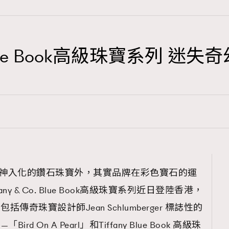
o. Blue Book高級珠寶系列 
TRENDING
3
AFrenchMind
1
DressLikeAParisienne
103
EmpowerF
191
o.除了出神入化的鑽石珠寶外，其實品牌在彩色寶石的運
FashionWeek
y & Co. Blue Book高級珠寶系列近日登陸香港，
308
FigaroAesthetic
傳奇珠寶設計師Jean Schlumberger 標誌性的
「Bird On A Pearl」和Tiffany Blue Book 高級珠