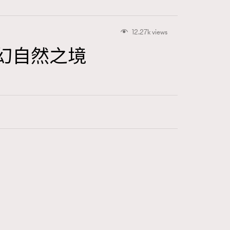
12.27k views
迷失奇幻自然之境
416
FigaroAstrology
424
FigaroBeauty
7
FigaroBeautyRitual
547
FigaroCeleb
281
FigaroCinéma
17