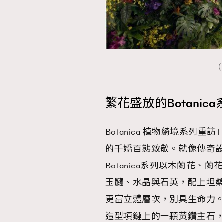
（
繁花盛放的Botanic
Botanica 植物綺境系列重訪
的千嬌百態致敬。就像傳奇設計師J
Botanica系列以木蘭花
玉髓、水晶與石英，配上坦
更富立體層次，別具生命力。而Tiffan
造型項鏈上的一顆黃鑽主石，