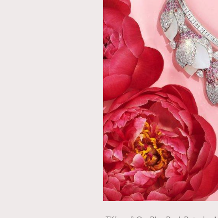
AFrenchMind
D