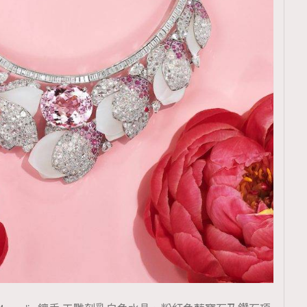
TRENDING
ressLikeAParisienne
Empower
FigaroAesthetic