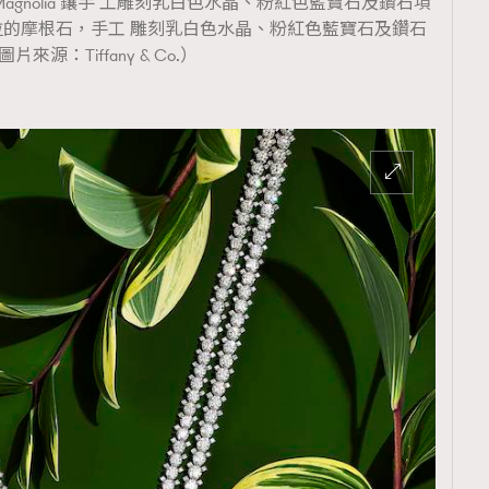
 Botanica Magnolia 鑲手 工雕刻乳白色水晶、粉紅色藍寶石及鑽石項
拉的摩根石，手工 雕刻乳白色水晶、粉紅色藍寶石及鑽石
圖片來源：Tiffany & Co.）
覽(
nmg.com.hk/privacy
) 閱讀本
資訊，本人同意新傳媒集團使用