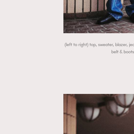
(left to right) top, sweater, blazer, j
belt & 