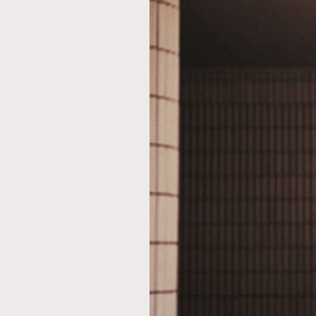
AFrenchMind
D