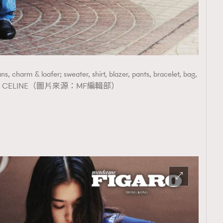
eans, charm & loafer; sweater, shirt, blazer, pants, bracelet, bag,
boots CELINE（圖片來源：MF編輯部）