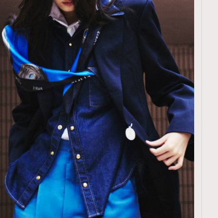
TRENDING
ressLikeAParisienne
Empower
FigaroAesthetic