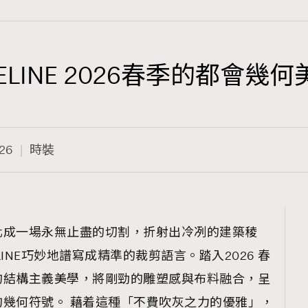
y：CELINE 2026春季的都會幾
TRENDING
3
AFrenchMind
26
時裝
1
DressLikeAParisienne
103
EmpowerF
191
化成一場永無止盡的切割，折射出冷冽的建築稜
FashionWeek
INE巧妙地譜寫成精準的裁剪語言。踏入2026 春
308
FigaroAesthetic
的結構主義美學，將剛勁的雕塑感與布料融合，呈
幾何符號。 藉着這種「不費吹灰之力的優雅」，