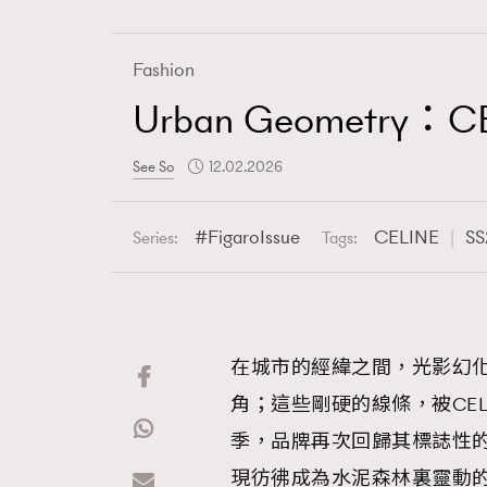
Fashion
Urban Geometr
Fashion
See So
12.02.2026
Art
FigaroIssue
CELINE
SS
Series:
Tags:
Wellness
在城市的經緯之間，光影幻
角；這些剛硬的線條，被CEL
Paris
季，品牌再次回歸其標誌性
現彷彿成為水泥森林裏靈動的