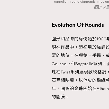
carnelian, round diamonds, med
(圖片來源：
Evolution Of Rounds
圓形和品牌的緣份始於192
現在作品中，起初用於強調設
要的地位，在項鍊、手鐲、
Couscous和Bagatel
珠在Twist系列展現歡欣
石互相映襯，以俏皮的編織將
年，圓潤的金珠開始在Alha
的圖騰。