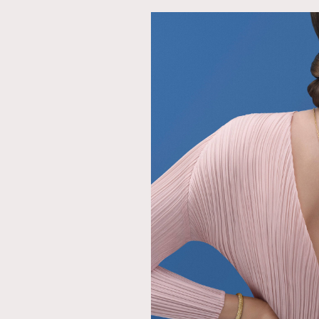
AFrenchMind
D