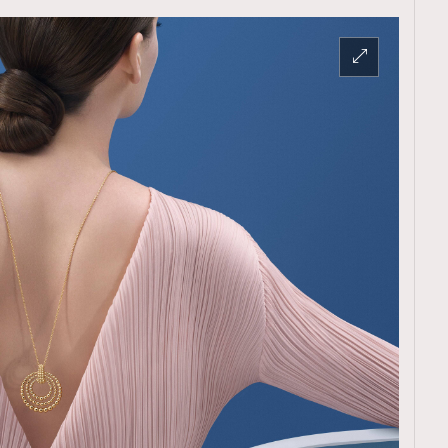
TRENDING
ressLikeAParisienne
Empower
FigaroAesthetic