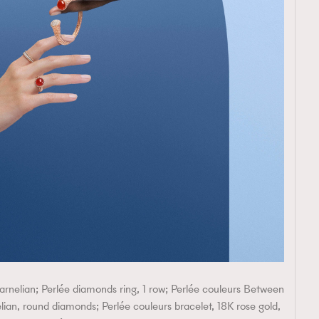
carnelian; Perlée diamonds ring, 1 row; Perlée couleurs Between
elian, round diamonds; Perlée couleurs bracelet, 18K rose gold,