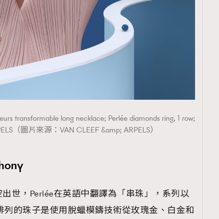
覽(
nmg.com.hk/privacy
) 閱讀本
資訊，本人同意新傳媒集團使用
leurs transformable long necklace; Perlée diamonds ring, 1 row;
ARPELS（圖片來源：VAN CLEEF &amp; ARPELS）
hony
列橫空出世，Perlée在英語中翻譯為「串珠」，系列以
排列的珠子是使用脫蠟模鑄技術從玫瑰金、白金和