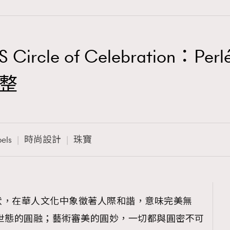
LS Circle of Celebratio
TRENDING
整
3
AFrenchMind
1
DressLikeAParisienne
els
時尚設計
珠寶
103
EmpowerF
191
FashionWeek
308
FigaroAesthetic
狀，在華人文化中象徵著人際和諧，意味完美無
世態的圓融；藝術審美的圓妙，一切都與圓密不可