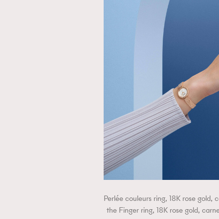
Perlée couleurs ring, 18K rose gold, 
the Finger ring, 18K rose gold, carn