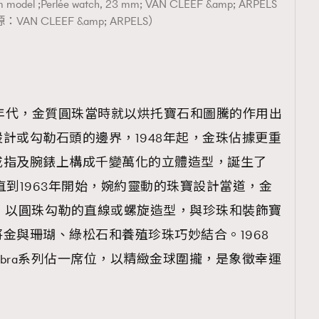
ium model ;Perlée watch, 23 mm; VAN CLEEF &amp; ARPELS
VAN CLEEF &amp; ARPELS）
0年代，金質圓珠當時就以烘托寶石和圖騰的作用出
計或勾勒石頭的邊界，1948年起，金珠佔據更重
戒指及腕錶上構成千變萬化的立體造型，誕生了
le系列。直到1963年開始，婉約靈動的珠寶設計當道，金
格調，以圓珠勾勒的直線或螺旋造型，與珍珠和裝飾寶
金與珊瑚、綠松石和養殖珍珠巧妙結合。1968
mbra系列佔一席位，以精緻金球圍攏，是象徵幸運