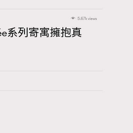
5.67k views
n：Perlée系列寄寓擁抱真
415
FigaroAstrology
424
FigaroBeauty
7
FigaroBeautyRitual
547
FigaroCeleb
281
FigaroCinéma
17