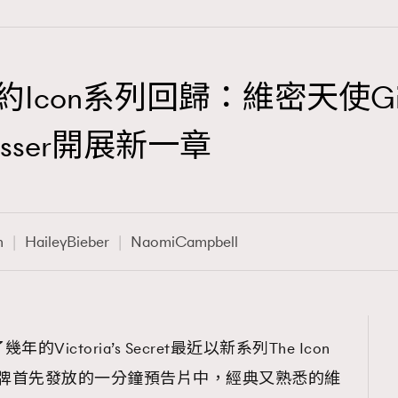
et以簡約Icon系列回歸：維密天使Gis
TRENDING
sesser開展新一章
3
AFrenchMind
1
DressLikeAParisienne
n
HaileyBieber
NaomiCampbell
103
EmpowerF
191
FashionWeek
308
FigaroAesthetic
了幾年的Victoria’s Secret最近以新系列The Icon
序幕！品牌首先發放的一分鐘預告片中，經典又熟悉的維