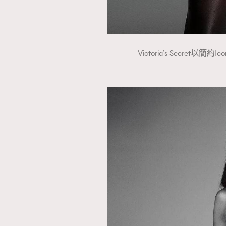
Victoria’s Secret以簡約I