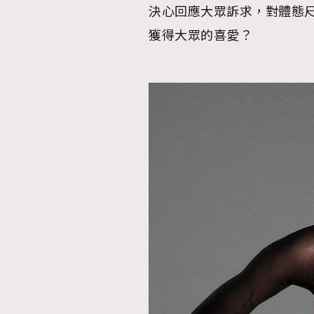
決心回應大眾訴求，對體態
獲得大眾的喜愛？
AFrenchMind
D