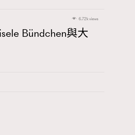
6.72k views
ele Bündchen與大
416
FigaroAstrology
424
FigaroBeauty
7
FigaroBeautyRitual
547
FigaroCeleb
281
FigaroCinéma
17