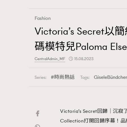
Fashion
Victoria’s Secr
Fashion
碼模特兒Paloma El
Art
CentralAdmin_MF
15.08.2023
時尚熱話
GiseleBündche
Series:
Tags:
Wellness
Victoria’s Secret回歸｜沉寂
Paris
Collection打開回歸