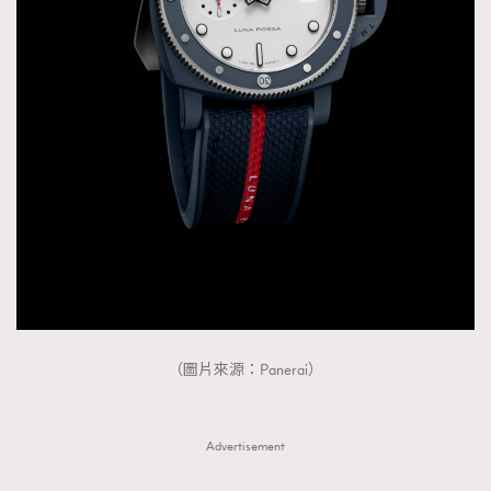
FigaroTalk
48
FigaroWatch
83
Grooming&Fitness
38
HommesFashion
2
HommeStyle
132
NoBagNoLife
349
People
53
#FigaroIssue 專訪陳漢娜Hanna與Takuro｜模特
TheFrenchWay
145
情侶談愛情
VAxChowSangSang
4
WatchesWonder&Beyond
21
WatchesWonder&Beyond
1
（圖片來源：Panerai）
向ChanelN°5致敬
1
大時代小事情
42
時尚熱話
Advertisement
537
時尚配飾
297