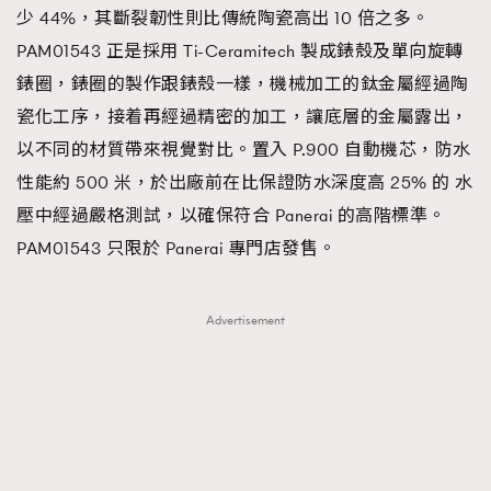
少 44%，其斷裂韌性則比傳統陶瓷高出 10 倍之多。
About us
Collaboration Opportunity
Disclaimer
Privacy
PAM01543 正是採用 Ti-Ceramitech 製成錶殼及單向旋轉
New Media Group
|
Madame Figaro editions:
France
|
Greece
錶圈，錶圈的製作跟錶殼一樣，機械加工的鈦金屬經過陶
|
Japan
|
Portugal
|
Spain
瓷化工序，接着再經過精密的加工，讓底層的金屬露出，
以不同的材質帶來視覺對比。置入 P.900 自動機芯，防水
性能約 500 米，於出廠前在比保證防水深度高 25% 的 水
壓中經過嚴格測試，以確保符合 Panerai 的高階標準。
PAM01543 只限於 Panerai 專門店發售。
Advertisement