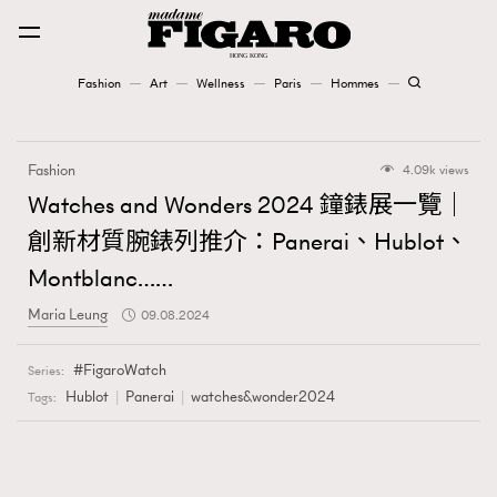
Fashion
Art
Wellness
Paris
Hommes
Fashion
Fashion
4.09k views
Art
Watches and Wonders 2024 鐘錶展一覽｜
創新材質腕錶列推介：Panerai、Hublot、
Wellness
Montblanc……
Karena Lam is On Our Cover
Maria Leung
09.08.2024
Paris
FigaroWatch
Series:
Hublot
Panerai
watches&wonder2024
Tags:
Hommes