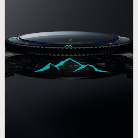
TRENDING
AFrenchMind
DressLikeAParisienne
EmpowerF
FashionWeek
FigaroAesthetic