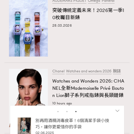
AUDEMARS PIGUET
Omega
Panerai
突破傳統定義未來！2026第一季1
0枚矚目新錶
28.03.2026
Chanel
Watches and wonders 2026
腕錶
Watches and Wonders 2026: CHA
NEL全新Mademoiselle Privé Bouto
n Lion獅子系列戒指錶與長頸鏈錶
10 hours ago
私藏的顯
別再用酒精消毒皮革！6個清潔手袋小技
巧，讓你更愛惜你的手袋
02.06.2025