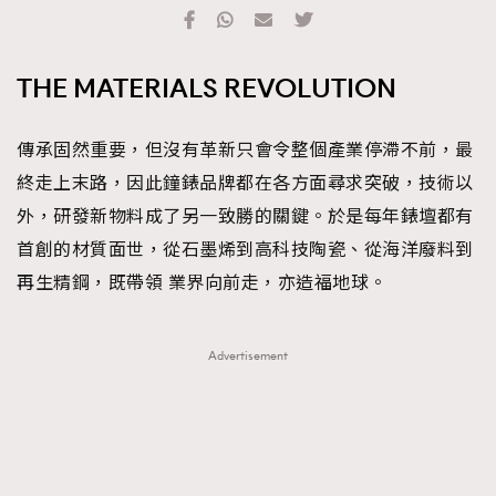
TRENDING
#FigaroExhibition 群星力撐MF X Leung Mo《See
AFrenchMind
3
THE MATERIALS REVOLUTION
You In My Dream》展覽
DressLikeAParisienne
1
EmpowerF
103
傳承固然重要，但沒有革新只會令整個產業停滯不前，最
FashionWeek
191
終走上末路，因此鐘錶品牌都在各方面尋求突破，技術以
FigaroAesthetic
308
外，研發新物料成了另一致勝的關鍵。於是每年錶壇都有
FigaroAstrology
415
首創的材質面世，從石墨烯到高科技陶瓷、從海洋廢料到
FigaroBeauty
424
再生精鋼，既帶領 業界向前走，亦造福地球。
FigaroBeautyRitual
7
FigaroCeleb
547
Advertisement
#FigaroExhibition Wyman 揭曉 Figaro Exhibition
FigaroCinéma
281
第二站！
FigaroDigitalCover
17
FigaroExhibition
12
FigaroExpert
1