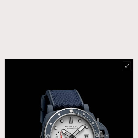
FigaroFrancais
41
FigaroGadget
1
FigaroHealth
647
FigaroHub
128
FigaroIcon
68
法國五月French May專訪四位香港文藝代表
FigaroInsight
156
FigaroIssue
271
FigaroJewellery
87
FigaroLifestyle
230
FigaroLove
89
FigaroMasterclass
20
FigaroMusic
90
FigaroStyle
89
#FigaroIssue 容祖兒封面專訪｜追逐歌手夢
FigaroSubculture
14