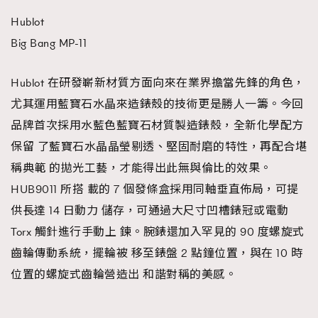
Hublot
Big Bang MP-11
Hublot 在研發嶄新材質方面向來在業界擔當先鋒的角色，
尤其運用藍寶石水晶來造錶殼的技術更是勝人一籌。今回
品牌首次採用水藍色藍寶石材質製造錶殼，全新化學配方
保留 了藍寶石水晶晶瑩剔透、堅固耐磨的特性，再配合堪
稱典範 的拋光工藝，才能得出此無與倫比的效果。
HUB9011 所搭 載的 7 個發條盒採用同軸垂直佈局，可提
供長達 14 日動力 儲存，可通過大尺寸凹槽錶冠或電動
Torx 觸針進行手動上 鍊。腕錶還加入罕見的 90 度螺旋式
齒輪傳動系統，擺輪被 移至錶盤 2 點鐘位置，與在 10 時
位置的螺旋式齒輪營造出 和諧對稱的美感。