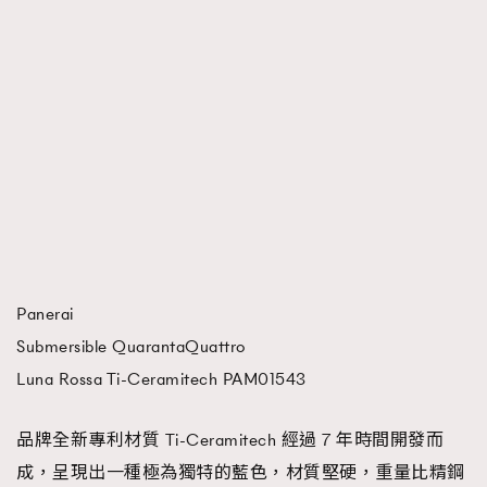
時裝心理學
2
當巨蟹座遇上處女座 Tyson Yoshi x 林家謙
煲劇日常
334
玩物壯志
1
本人已詳閱並同意遵守本文列明條款及細則。 請瀏覽
Panerai
(
nmg.com.hk/privacy
) 閱讀本公司的私隱政策聲明。
Submersible QuarantaQuattro
本人願意接收新傳媒集團的最新消息及其他宣傳資訊，本人同意
新傳媒集團使用本人的個人資料於任何推廣用途。
Luna Rossa Ti-Ceramitech PAM01543
品牌全新專利材質 Ti-Ceramitech 經過 7 年時間開發而
成，呈現出一種極為獨特的藍色，材質堅硬，重量比精鋼