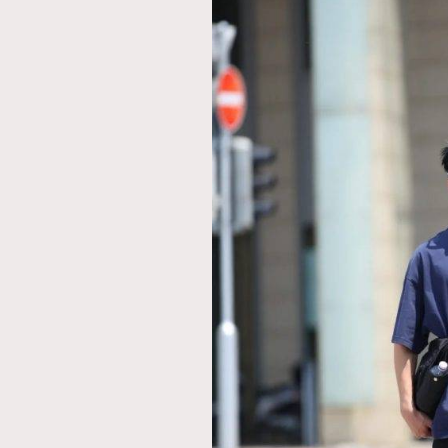
AFrenchMind
D