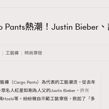
 Pants熱潮！Justin Bi
TRENDING
3
AFrenchMind
工裝褲
時尚穿搭
1
DressLikeAParisienne
103
EmpowerF
191
褲（Cargo Pants）為代表的工裝潮流，從去年
FashionWeek
人紅星如剛為人父的Justin Bieber、
許光
308
FigaroAesthetic
n成員Hoshi等，紛紛親自示範工裝穿搭，掀起了「多