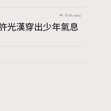
9.74k views
eber、許光漢穿出少年氣息
415
FigaroAstrology
424
FigaroBeauty
7
FigaroBeautyRitual
547
FigaroCeleb
281
FigaroCinéma
17