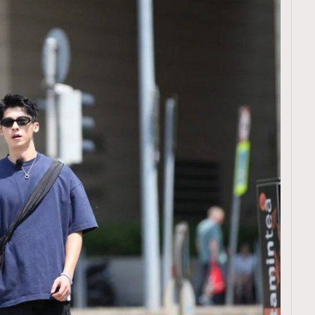
TRENDING
ressLikeAParisienne
Empower
FigaroAesthetic