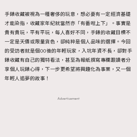
TRENDING
手錶收藏被視為一種奢侈的玩意，想必要有一定經濟基礎
#FigaroExhibition 群星力撐MF X Leung Mo《See
AFrenchMind
3
才能染指，收藏家年紀就當然亦「有番咁上下」。事實是
You In My Dream》展覽
DressLikeAParisienne
1
貴有貴玩，平有平玩，每人喜好不同，手錶的收藏目標不
EmpowerF
103
一定是天價或限量貨色，卻純粹是個人品味的選擇。今回
FashionWeek
191
的受訪者就是個00後的年輕玩家，入坑年資不長，卻對手
FigaroAesthetic
308
錶收藏有自己的獨特看法，甚至為報紙撰寫專欄跟讀者分
FigaroAstrology
415
享個人玩錶心得，下一步更希望將興趣化為事業，又一個
FigaroBeauty
424
年輕人追夢的故事！
FigaroBeautyRitual
7
FigaroCeleb
547
Advertisement
#FigaroExhibition Wyman 揭曉 Figaro Exhibition
FigaroCinéma
281
第二站！
FigaroDigitalCover
17
FigaroExhibition
12
FigaroExpert
1