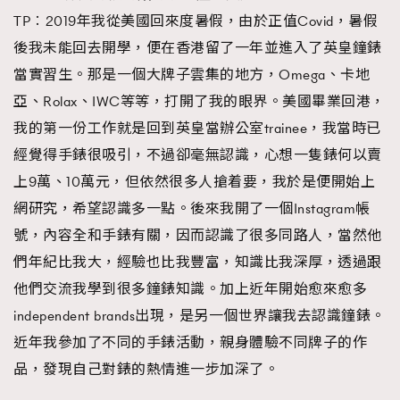
TP︰2019年我從美國回來度暑假，由於正值Covid，暑假
後我未能回去開學，便在香港留了一年並進入了英皇鐘錶
當實習生。那是一個大牌子雲集的地方，Omega、卡地
亞、Rolax、IWC等等，打開了我的眼界。美國畢業回港，
我的第一份工作就是回到英皇當辦公室trainee，我當時已
經覺得手錶很吸引，不過卻毫無認識，心想一隻錶何以賣
上9萬、10萬元，但依然很多人搶着要，我於是便開始上
網研究，希望認識多一點。後來我開了一個Instagram帳
號，內容全和手錶有關，因而認識了很多同路人，當然他
們年紀比我大，經驗也比我豐富，知識比我深厚，透過跟
他們交流我學到很多鐘錶知識。加上近年開始愈來愈多
independent brands出現，是另一個世界讓我去認識鐘錶。
近年我參加了不同的手錶活動，親身體驗不同牌子的作
品，發現自己對錶的熱情進一步加深了。