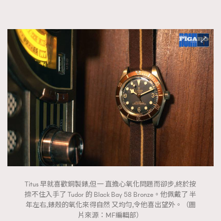
Titus 早就喜歡銅製錶,但一 直擔心氧化問題而卻步,終於按
捺不住入手了 Tudor 的 Black Bay 58 Bronze。他佩戴了 半
年左右,錶殼的氧化來得自然 又均勻,令他喜出望外。（圖
片來源：MF編輯部）