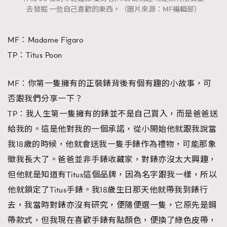
去發掘 一些自己喜歡的東西。（圖片來源：MF編輯部）
About us
Collaboration Opportunity
Disclaimer
Privacy
New Media Group
|
Madame Figaro editions:
France
|
Greece
MF︰Madame Figaro
|
Japan
|
Portugal
|
Spain
TP︰Titus Poon
MF︰你第一隻擁有的正裝錶背後有個有趣的小故事，可
否跟我們分享一下？
TP︰我人生第一隻擁有的錶並不是自己買入，而是爸爸送
給我的。這是他對我的一個承諾，從小開始他就跟我說當
我18歲的時候，他就會送我一隻手錶作為禮物，可能那象
徵我長大了。爸爸並非手錶收藏家，對錶亦沒太大興趣，
但他就是知道有Titus這個品牌，因為名字跟我一樣，所以
他就鎖定了Titus手錶。我18歲生日那天他就帶我到錶行
去，我當時對錶亦沒有研究，便隨便選一隻，它原先是鋼
帶款式，但我現在喜歡手錶有點顏色，便換了綠色皮帶，