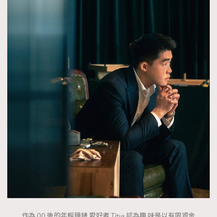
時裝心理學
2
當巨蟹座遇上處女座 Tyson Yoshi x 林家謙
煲劇日常
334
玩物壯志
1
本人已詳閱並同意遵守本文列明條款及細則。 請瀏覽
(
nmg.com.hk/privacy
) 閱讀本公司的私隱政策聲明。
本人願意接收新傳媒集團的最新消息及其他宣傳資訊，本人同意
新傳媒集團使用本人的個人資料於任何推廣用途。
作為 00 後的年輕鐘錶 愛好者,Titus 認為趣 味是以有限資金