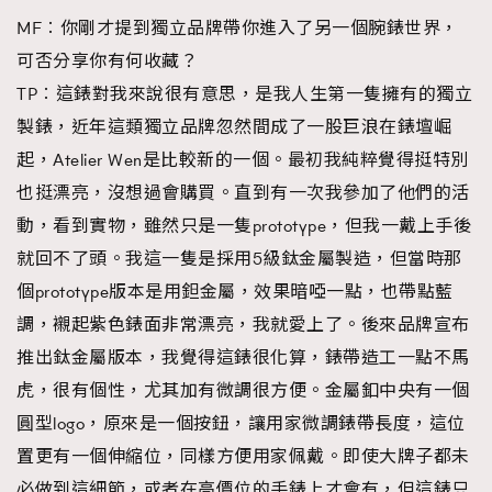
MF︰你剛才提到獨立品牌帶你進入了另一個腕錶世界，
可否分享你有何收藏？
TP︰這錶對我來說很有意思，是我人生第一隻擁有的獨立
製錶，近年這類獨立品牌忽然間成了一股巨浪在錶壇崛
起，Atelier Wen是比較新的一個。最初我純粹覺得挺特別
也挺漂亮，沒想過會購買。直到有一次我參加了他們的活
動，看到實物，雖然只是一隻prototype，但我一戴上手後
就回不了頭。我這一隻是採用5級鈦金屬製造，但當時那
個prototype版本是用鉭金屬，效果暗啞一點，也帶點藍
調，襯起紫色錶面非常漂亮，我就愛上了。後來品牌宣布
推出鈦金屬版本，我覺得這錶很化算，錶帶造工一點不馬
虎，很有個性，尤其加有微調很方便。金屬釦中央有一個
圓型logo，原來是一個按鈕，讓用家微調錶帶長度，這位
置更有一個伸縮位，同樣方便用家佩戴。即使大牌子都未
必做到這細節，或者在高價位的手錶上才會有，但這錶只