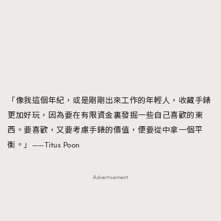
FigaroFrancais
41
FigaroGadget
1
FigaroHealth
647
FigaroHub
128
FigaroIcon
68
法國五月French May專訪四位香港文藝代表
FigaroInsight
156
「像我這個年紀，或是剛剛出來工作的年輕人，收藏手錶
FigaroIssue
271
更加好玩，因為要在有限資金裏發掘一些自己喜歡的東
FigaroJewellery
87
西。要喜歡，又要考慮手錶的價值，便要從中拿一個平
FigaroLifestyle
230
衡。」——Titus Poon
FigaroLove
89
FigaroMasterclass
20
FigaroMusic
Advertisement
90
FigaroStyle
89
#FigaroIssue 容祖兒封面專訪｜追逐歌手夢
FigaroSubculture
14