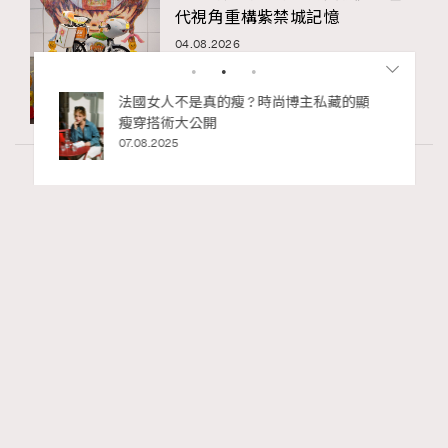
代視角重構紫禁城記憶
04.08.2026
私藏的顯
別再用酒精消毒皮革！6個清潔手袋小技
巧，讓你更愛惜你的手袋
02.06.2025
Hommes
49.47k views
Patek Philippe「珍稀手工藝2026」展覽 以時
RECOMMENDED
間守護匠心
Maria Leung
03.06.2026
FigaroWatch
Series:
PatekPhilippe
展覽
手錶
Tags: