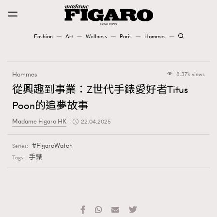
Fashion
Art
Wellness
Paris
Hommes
Fashion
Hommes
8.37k views
Art
從興趣到事業：Z世代手錶愛好者Titus
Poon的追夢故事
Wellness
Madame Figaro HK
22.04.2025
Karena Lam is On Our Cover
FigaroWatch
Series:
Paris
手錶
Tags:
Hommes