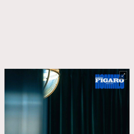
FigaroTalk
48
FigaroWatch
83
Grooming&Fitness
38
HommesFashion
2
HommeStyle
132
NoBagNoLife
349
People
53
#FigaroIssue 專訪陳漢娜Hanna與Takuro｜模特
TheFrenchWay
145
情侶談愛情
VAxChowSangSang
4
WatchesWonder&Beyond
21
WatchesWonder&Beyond
1
向ChanelN°5致敬
1
大時代小事情
42
時尚熱話
537
時尚配飾
297