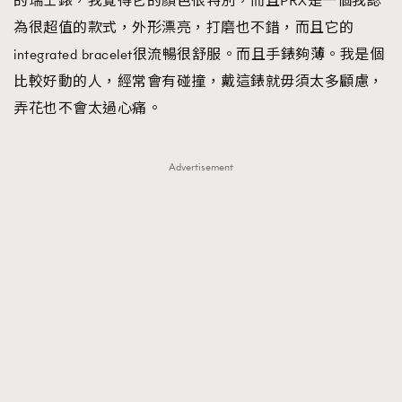
的瑞士錶，我覺得它的顏色很特別，而且PRX是一個我認
為很超值的款式，外形漂亮，打磨也不錯，而且它的
integrated bracelet很流暢很舒服。而且手錶夠薄。我是個
比較好動的人，經常會有碰撞，戴這錶就毋須太多顧慮，
TRENDING
弄花也不會太過心痛。
AFrenchMind
DressLikeAParisienne
EmpowerF
FashionWeek
FigaroAesthetic
Advertisement