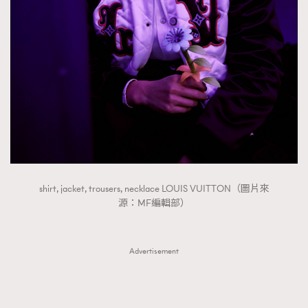
FigaroTalk
48
FigaroWatch
83
Grooming&Fitness
38
HommesFashion
2
HommeStyle
132
NoBagNoLife
349
People
53
#FigaroIssue 專訪陳漢娜Hanna與Takuro｜模特
TheFrenchWay
145
情侶談愛情
VAxChowSangSang
4
shirt, jacket, trousers, necklace LOUIS VUITTON（圖片來
WatchesWonder&Beyond
21
源：MF編輯部）
WatchesWonder&Beyond
1
向ChanelN°5致敬
1
Advertisement
大時代小事情
42
時尚熱話
537
時尚配飾
297