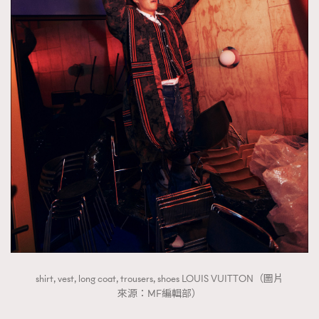
shirt, vest, long coat, trousers, shoes LOUIS VUITTON（圖片
來源：MF編輯部）