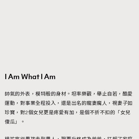
時裝心理學
2
當巨蟹座遇上處女座 Tyson Yoshi x 林家謙
煲劇日常
334
玩物壯志
1
I Am What I Am
本人已詳閱並同意遵守本文列明條款及細則。 請瀏覽
(
nmg.com.hk/privacy
) 閱讀本公司的私隱政策聲明。
帥氣的外表，模特般的身材。坦率樂觀，舉止自若，酷愛
本人願意接收新傳媒集團的最新消息及其他宣傳資訊，本人同意
運動，對事業全程投入，還是出名的寵妻魔人，視妻子如
新傳媒集團使用本人的個人資料於任何推廣用途。
珍寶，對2個女兒更是疼愛有加，是個不折不扣的「女兒
傻瓜」。