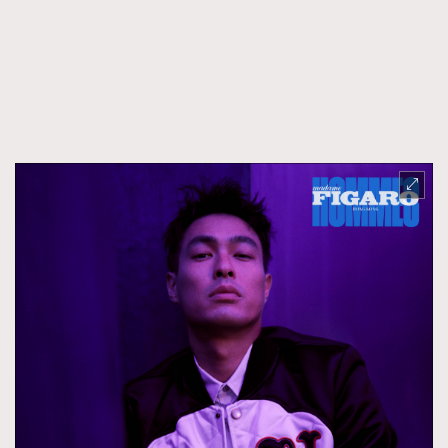
FigaroFrancais
41
FigaroGadget
1
FigaroHealth
647
FigaroHub
128
FigaroIcon
68
法國五月French May專訪四位香港文藝代表
FigaroInsight
156
FigaroIssue
271
FigaroJewellery
87
FigaroLifestyle
230
FigaroLove
89
FigaroMasterclass
20
FigaroMusic
90
FigaroStyle
89
#FigaroIssue 容祖兒封面專訪｜追逐歌手夢
FigaroSubculture
14