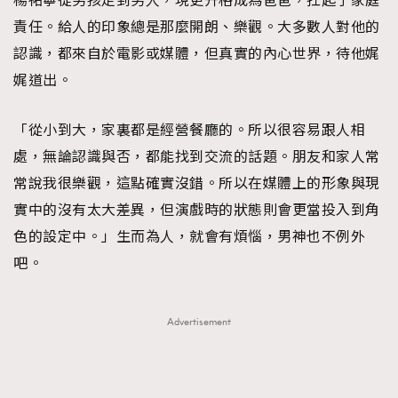
楊祐寧從男孩走到男人，現更升格成為爸爸，扛起了家庭
About us
Collaboration Opportunity
Disclaimer
Privacy
責任。給人的印象總是那麼開朗、樂觀。大多數人對他的
認識，都來自於電影或媒體，但真實的內心世界，待他娓
New Media Group
|
Madame Figaro editions:
France
|
Greece
|
Japan
|
Portugal
|
Spain
娓道出。
「從小到大，家裏都是經營餐廳的。所以很容易跟人相
處，無論認識與否，都能找到交流的話題。朋友和家人常
常說我很樂觀，這點確實沒錯。所以在媒體上的形象與現
實中的沒有太大差異，但演戲時的狀態則會更當投入到角
色的設定中。」生而為人，就會有煩惱，男神也不例外
吧。
Advertisement