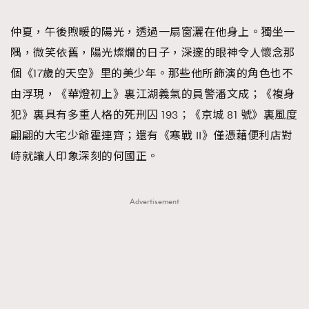
TRENDING
仲夏，午後煦暖的陽光，透過一扇窗灑在他身上。獨坐一
#FigaroExhibition 群星力撐MF X Leung Mo《See
AFrenchMind
3
隅，微笑依舊，陽光燦爛的日子，深邃的眼神令人懷念那
You In My Dream》展覽
DressLikeAParisienne
1
個《17歲的天空》里的美少年。那些他所飾演的角色也不
EmpowerF
103
由浮現，《華燈初上》裏江湖義氣的員警潘文成；《複身
FashionWeek
191
犯》裏具有多重人格的死刑囚 193；《京城 81 號》裏風度
FigaroAesthetic
308
翩翩的大宅少爺霍連齊；還有《寒戰 II》僅憑藉便利店對
FigaroAstrology
416
峙就讓人印象深刻的何國正。
FigaroBeauty
424
FigaroBeautyRitual
7
Advertisement
FigaroCeleb
547
#FigaroExhibition Wyman 揭曉 Figaro Exhibition
FigaroCinéma
281
第二站！
FigaroDigitalCover
17
FigaroExhibition
12
FigaroExpert
1