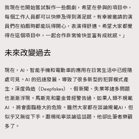
我現在也開始嘗試製作一些戲劇，希望在參與的項目中，
每個工作人員都可以快樂及得到滿足感。有幸被邀請的演
員們在拍戲時都能玩得開心，表演得舒適。希望大家都覺
得在這個項目中，一起合作非常愉快並富有成就感。」
未來改變過去
現在，AI、智能手機和電動車的應用在日常生活中已經隨
處可見。AI 的迅速發展，導致了很多新型的犯罪模式產
生，深度偽造（Deepfakes）、假新聞、失業等諸多問題
也漸漸浮現。馬斯克和霍金曾經警告過，如果人類不規範
AI ，將會面臨極大的危險。雖然大家都在談論規範AI，但
似乎又無從下手。跟楊祐寧談論這話題，他卻比筆者樂觀
多了。