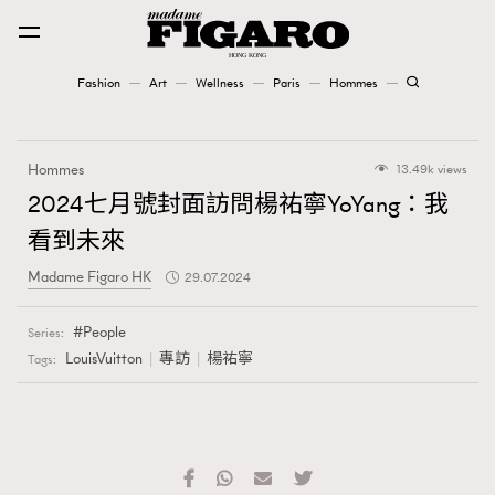
Fashion
Art
Wellness
Paris
Hommes
Fashion
Hommes
13.49k views
Art
2024七月號封面訪問楊祐寧YoYang：我
看到未來
Wellness
Madame Figaro HK
29.07.2024
Karena Lam is On Our Cover
People
Series:
Paris
LouisVuitton
專訪
楊祐寧
Tags:
Hommes