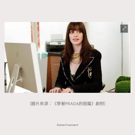
FigaroFrancais
41
FigaroGadget
1
FigaroHealth
647
FigaroHub
128
FigaroIcon
68
法國五月French May專訪四位香港文藝代表
FigaroInsight
156
FigaroIssue
271
FigaroJewellery
87
FigaroLifestyle
230
FigaroLove
89
FigaroMasterclass
20
（圖片來源：《穿著PRADA的惡魔》劇照）
FigaroMusic
90
FigaroStyle
89
#FigaroIssue 容祖兒封面專訪｜追逐歌手夢
Advertisement
FigaroSubculture
14