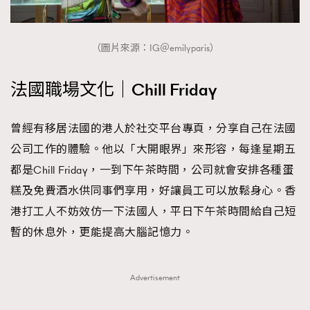
（圖片來源：IG＠emilyparis）
法國職場文化｜Chill Friday
曾經有移居法國的港人於社交平台專頁，分享自己在法國
公司工作的體驗。他以「大開眼界」來形容，每逢星期五
都是Chill Friday，一到下午茶時間，公司就會安排各種蛋
糕及免費酒水供同事們享用，好讓員工可以放鬆身心。香
TRENDING
港打工人不妨效仿一下法國人，平日下午茶時間給自己短
暫的休息外，更能提高大腦記憶力。
AFrenchMind
DressLikeAParisienne
EmpowerF
FashionWeek
FigaroAesthetic
Advertisement