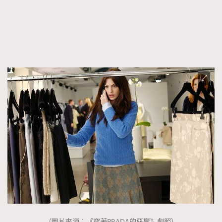
About us
Collaboration Opportunity
Disclaimer
Privacy
New Media Group
|
Madame Figaro editions:
France
|
Greece
|
Japan
|
Portugal
|
Spain
（圖片來源：《穿著PRADA的惡魔》劇照）