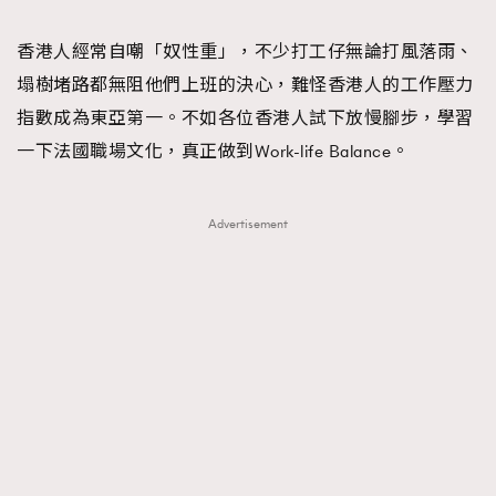
TRENDING
香港人經常自嘲「奴性重」，不少打工仔無論打風落雨、
#FigaroExhibition 群星力撐MF X Leung Mo《See
AFrenchMind
3
塌樹堵路都無阻他們上班的決心，難怪香港人的工作壓力
You In My Dream》展覽
DressLikeAParisienne
1
指數成為東亞第一。不如各位香港人試下放慢腳步，學習
EmpowerF
103
一下法國職場文化，真正做到Work-life Balance。
FashionWeek
191
FigaroAesthetic
308
Advertisement
FigaroAstrology
416
FigaroBeauty
424
FigaroBeautyRitual
7
FigaroCeleb
547
#FigaroExhibition Wyman 揭曉 Figaro Exhibition
FigaroCinéma
281
第二站！
FigaroDigitalCover
17
FigaroExhibition
12
FigaroExpert
1