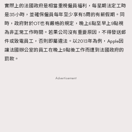
實際上的法國政府是相當重視僱員福利，每星期法定工時
時裝心理學
2
當巨蟹座遇上處女座 Tyson Yoshi x 林家謙
是35小時，並確保僱員每年至少享有5周的有薪假期。同
煲劇日常
334
時，政府對於OT也有嚴格的規定，晚上6點至早上9點視
玩物壯志
1
為非正常工作時間。若果公司沒有重要原因，不得發送郵
件或致電員工，否則即屬違法。以2013年為例，Apple因
讓法國辦公室的員工在晚上9點後工作而遭到法國政府的
罰款。
Advertisement
本人已詳閱並同意遵守本文列明條款及細則。 請瀏覽
(
nmg.com.hk/privacy
) 閱讀本公司的私隱政策聲明。
本人願意接收新傳媒集團的最新消息及其他宣傳資訊，本人同意
新傳媒集團使用本人的個人資料於任何推廣用途。