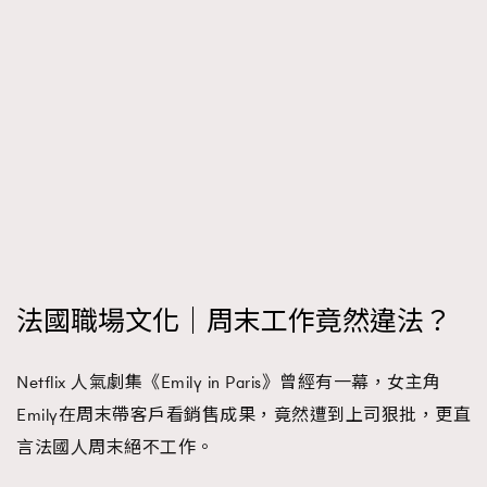
FigaroTalk
48
FigaroWatch
83
Grooming&Fitness
38
HommesFashion
2
HommeStyle
132
NoBagNoLife
349
People
53
#FigaroIssue 專訪陳漢娜Hanna與Takuro｜模特
TheFrenchWay
145
情侶談愛情
VAxChowSangSang
4
WatchesWonder&Beyond
21
法國職場文化｜周末工作竟然違法？
WatchesWonder&Beyond
1
向ChanelN°5致敬
1
Netflix 人氣劇集《Emily in Paris》曾經有一幕，女主角
大時代小事情
42
Emily在周末帶客戶看銷售成果，竟然遭到上司狠批，更直
時尚熱話
537
言法國人周末絕不工作。
時尚配飾
297