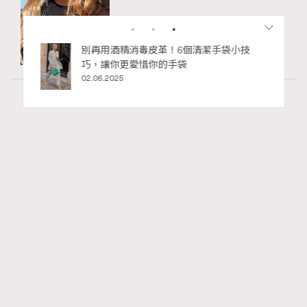
私藏的顯
別再用酒精消毒皮革！6個清潔手袋小技
巧，讓你更愛惜你的手袋
02.06.2025
Hommes
49.47k views
Patek Philippe「珍稀手工藝2026」展覽 以時
RECOMMENDED
間守護匠心
Maria Leung
03.06.2026
FigaroWatch
Series:
PatekPhilippe
展覽
手錶
Tags: