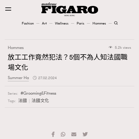
Fashion
Art
Wellness
Paris
Hommes
Fashion
Hommes
5.2k views
Art
放工工作竟然犯法？5個不為人知法國職
場文化
Wellness
Summer Ha
27.02.2024
Karena Lam is On Our Cover
Grooming&Fitness
Series:
Paris
法國
法國文化
Tags:
Hommes