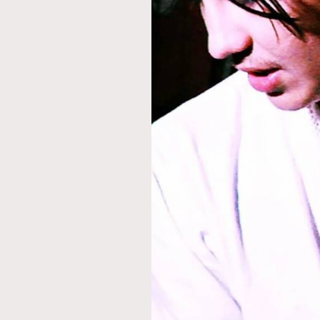
AFrenchMind
D