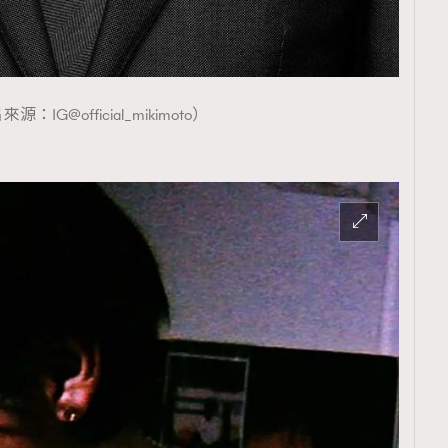
源：IG@official_mikimoto）