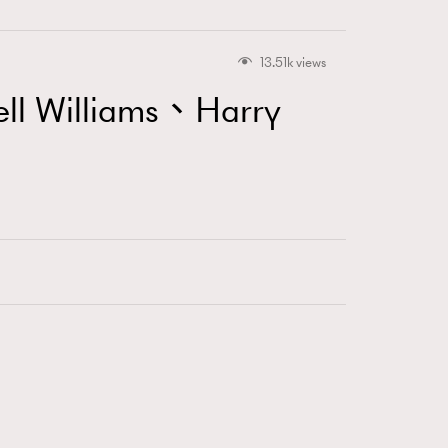
13.51k views
lliams、Harry
416
FigaroAstrology
424
FigaroBeauty
7
FigaroBeautyRitual
547
FigaroCeleb
281
FigaroCinéma
17