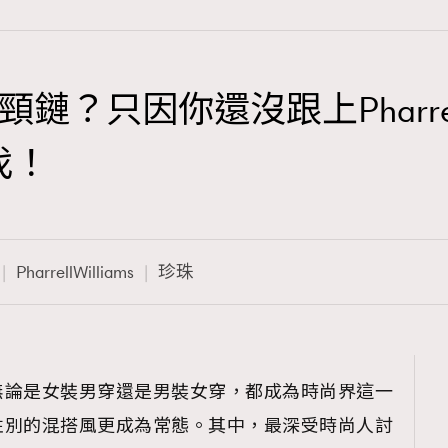
只因你還沒跟上Pharrell Wi
TRENDING
伐！
3
AFrenchMind
1
DressLikeAParisienne
PharrellWilliams
珍珠
103
EmpowerF
191
FashionWeek
308
FigaroAesthetic
無論是女裝男穿還是男裝女穿，都成為時尚界這一
性別的混搭風更成為常態。其中，最深受時尚人討