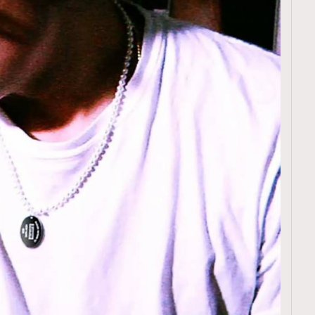
TRENDING
ressLikeAParisienne
Empower
FigaroAesthetic