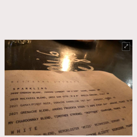
FigaroFrancais
41
FigaroGadget
1
FigaroHealth
647
FigaroHub
128
FigaroIcon
68
法國五月French May專訪四位香港文藝代表
FigaroInsight
156
FigaroIssue
271
FigaroJewellery
87
FigaroLifestyle
230
FigaroLove
89
FigaroMasterclass
20
FigaroMusic
90
FigaroStyle
89
#FigaroIssue 容祖兒封面專訪｜追逐歌手夢
FigaroSubculture
14