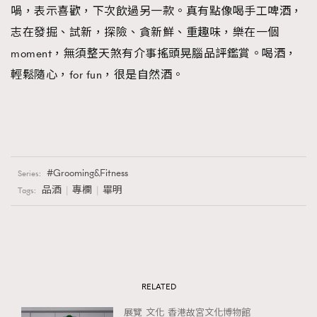
喎，表示喜歡，下次飲過另一款。真有點像喝手工啤酒，
志在發掘、試新，探險、貪新鮮、重趣味，樂在一個
moment，無須整天煞有介事搖頭晃腦品評鑑賞。喝酒，
輕鬆隨心，for fun，很是自然酒。
Grooming&Fitness
Series:
品酒
專欄
畢明
Tags:
RELATED
展覽
文化
香港故宮文化博物館