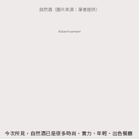
FigaroTalk
48
自然酒（圖片來源：筆者提供）
FigaroWatch
83
Grooming&Fitness
38
HommesFashion
2
Advertisement
HommeStyle
132
NoBagNoLife
349
People
53
#FigaroIssue 專訪陳漢娜Hanna與Takuro｜模特
TheFrenchWay
145
情侶談愛情
VAxChowSangSang
4
WatchesWonder&Beyond
21
WatchesWonder&Beyond
1
向ChanelN°5致敬
1
大時代小事情
42
時尚熱話
537
今次所見，自然酒已是很多時尚、實力、年輕、出色餐廳
時尚配飾
297