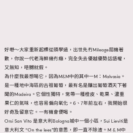
AFrenchMind
DressLikeAParisienne
EmpowerF
FashionWeek
FigaroAesthetic
好嘢～大家重新起標從頭學過，出世先冇Mileage屈機著
數，你說一代老海鮮幾冇癮，完全失去優越優勢話語權，
又無知，唔嬲就假。
為什麼我最想喝它，因為M&M中的其中一M：Malvasia。
是一種地中海區的古祖葡萄，最有名是釀出葡萄酒天下著
聞的Madeira。它個性獨特，常帶一種橙皮、乾果、濃重
果仁的氣味，也容易偏向氧化。6、7年前左右，我開始很
好奇及留意它。一有機會便喝。
Orsi San Vito 是意大利Bologna城中一個小區，Sui Lieviti是
意大利文 “On the lees”的意思，即一直不除渣。M & M中