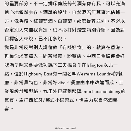
的重要部分。不一定排斥傳統葡萄酒有你冇我，可以充滿
時裝心理學
2
當巨蟹座遇上處女座 Tyson Yoshi x 林家謙
信心地傲然共存。酒單的設計，自然酒若無其事地佔據一
煲劇日常
334
方，像香檳、紅葡萄酒、白葡萄，那麼從容並列。不必以
玩物壯志
1
否定別人來自我肯定，也不必打射燈去特別介紹，因為對
目標客人來說，已不用多說。
我是非常反對別人說倫敦「冇啖好食」的，就算在香港，
難道你求其撞入一間茶餐廳、粉麵店、中西日食肆便會好
吃嗎？咪又係要做功課下工夫搵食？在Islington以北一
點，位於Highbury East有一間名叫Westerns Laundry的餐
本人已詳閱並同意遵守本文列明條款及細則。 請瀏覽
廳，非常具特色、非常好vibe。餐廳由車庫改建而成，工
(
nmg.com.hk/privacy
) 閱讀本公司的私隱政策聲明。
業風設計和型格，九里外已感到那陣smart casual dining的
本人願意接收新傳媒集團的最新消息及其他宣傳資訊，本人同意
新傳媒集團使用本人的個人資料於任何推廣用途。
氣質。主打西班牙/英式小碟菜式，也主力以自然酒奉
客。
Advertisement