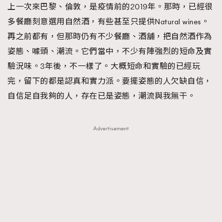
上一次來巴黎、倫敦，是疫情前的2019年。那時，已經很
TRENDING
多餐廳刻意選用自然酒，有些甚至只提供Natural wines。
#FigaroExhibition 群星力撐MF X Leung Mo《See
AFrenchMind
3
再之前都有，但那時仍有不少餐廳、酒舖，把自然酒作為
You In My Dream》展覽
DressLikeAParisienne
1
姿態、噱頭、潮流。它們當中，不少有陣強烈的短命及實
EmpowerF
103
驗況味。3年後，不一樣了。大概短命和實驗的已經玩
FashionWeek
191
完，留下的都是認真和實力派。要擺姿態的人欠缺自信，
FigaroAesthetic
308
自信足自我夠的人，存在已是姿態，潮流與我無干。
FigaroAstrology
416
FigaroBeauty
424
Advertisement
FigaroBeautyRitual
7
FigaroCeleb
547
#FigaroExhibition Wyman 揭曉 Figaro Exhibition
FigaroCinéma
281
第二站！
FigaroDigitalCover
17
FigaroExhibition
12
FigaroExpert
1