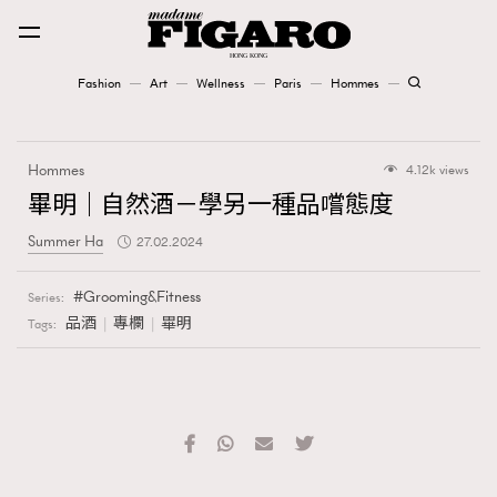
Fashion
Art
Wellness
Paris
Hommes
Fashion
Hommes
4.12k views
Art
畢明｜自然酒－學另一種品嚐態度
Summer Ha
27.02.2024
Wellness
Karena Lam is On Our Cover
Grooming&Fitness
Series:
品酒
專欄
畢明
Tags:
Paris
Hommes