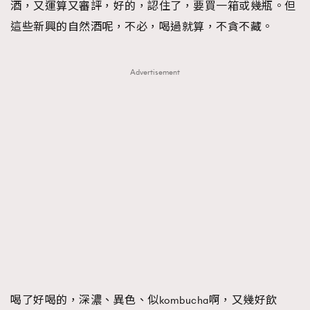
酒，又運算又審評，好的，認住了，要買一箱或幾瓶。但
這些新興的自然酒呢，不必，喝過就算，不貪不藏。
Advertisement
喝了好喝的，深濃、異色、似kombucha啊，又幾好飲