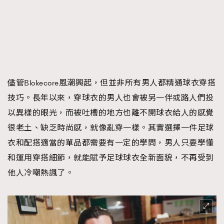
時裝心理學
2
當巨蟹座遇上處女座 Tyson Yoshi x 林家謙
煲劇日常
334
玩物壯志
1
儘管Blokecore風潮興起，但並非所有男人都精通球衣穿搭
技巧。長年以來，穿球衣的男人也會被另一伴或路人們投
以異樣的眼光，而被吐槽的地方也離不開球衣給人的感覺
很老土、缺乏時尚感，就像亂穿一樣。其實選擇一件足球
本人已詳閱並同意遵守本文列明條款及細則。 請瀏覽
衣和配搭適當的單品都需要有一定的學問，男人只要學懂
(
nmg.com.hk/privacy
) 閱讀本公司的私隱政策聲明。
和運用穿搭細節，就能賦予足球球衣全新面貌，不再受到
本人願意接收新傳媒集團的最新消息及其他宣傳資訊，本人同意
新傳媒集團使用本人的個人資料於任何推廣用途。
他人冷嘲熱諷了。