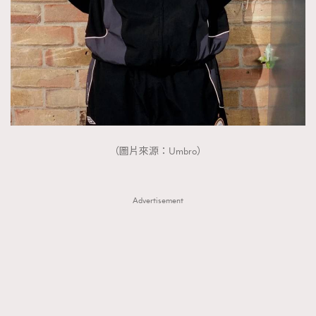
FigaroTalk
48
FigaroWatch
83
Grooming&Fitness
38
HommesFashion
2
HommeStyle
132
NoBagNoLife
349
People
53
#FigaroIssue 專訪陳漢娜Hanna與Takuro｜模特
（圖片來源：Umbro）
TheFrenchWay
145
情侶談愛情
VAxChowSangSang
4
WatchesWonder&Beyond
21
Advertisement
WatchesWonder&Beyond
1
向ChanelN°5致敬
1
大時代小事情
42
時尚熱話
537
時尚配飾
297