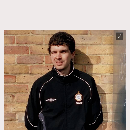
FigaroFrancais
41
FigaroGadget
1
FigaroHealth
647
FigaroHub
128
FigaroIcon
68
法國五月French May專訪四位香港文藝代表
FigaroInsight
156
FigaroIssue
271
FigaroJewellery
87
FigaroLifestyle
230
FigaroLove
89
FigaroMasterclass
20
FigaroMusic
90
FigaroStyle
89
#FigaroIssue 容祖兒封面專訪｜追逐歌手夢
FigaroSubculture
14