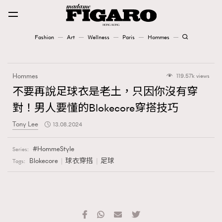
Fashion
Art
Wellness
Paris
Hommes
Fashion
Hommes
119.57k views
Art
不要再說足球衣是老土，只因你沒有穿
對！男人要懂的Blokecore穿搭技巧
Wellness
Tony Lee
13.08.2024
Karena Lam is On Our Cover
HommeStyle
Series:
Paris
Blokecore
球衣穿搭
足球
Tags:
Hommes