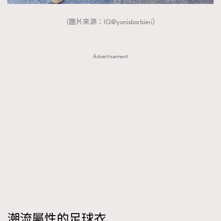
AFrenchMind
DressLikeAParisienne
（圖片來源：IG@yanisbarbieri）
EmpowerF
FashionWeek
FigaroAesthetic
Advertisement
潮流屬性的足球衣