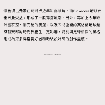
TRENDING
懷舊復古元素在時尚界近年嶄露頭角，而Blokecore足球衣
#FigaroExhibition 群星力撐MF X Leung Mo《See
AFrenchMind
3
也因此受益，形成了一股穿搭風潮。另外，再加上今年歐
You In My Dream》展覽
DressLikeAParisienne
1
洲國家盃、剛完結的奧運，以及即將重開的英格蘭足球超
EmpowerF
103
級聯賽都對時尚界產生一定影響，特別與足球相關的風格
FashionWeek
191
剛成為眾多穿搭愛好者和時裝設計師的創作靈感。
FigaroAesthetic
308
FigaroAstrology
415
Advertisement
FigaroBeauty
424
FigaroBeautyRitual
7
FigaroCeleb
547
#FigaroExhibition Wyman 揭曉 Figaro Exhibition
FigaroCinéma
281
第二站！
FigaroDigitalCover
17
FigaroExhibition
12
FigaroExpert
1