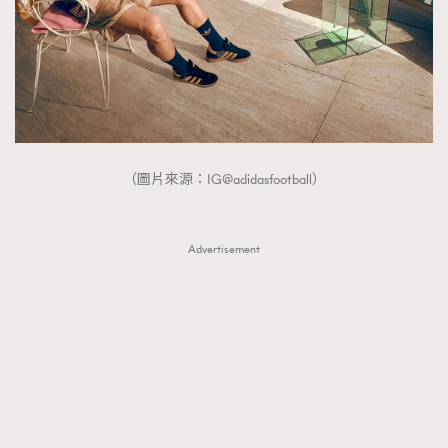
（圖片來源：IG@adidasfootball）
Advertisement