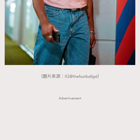
（圖片來源：IG@thefootballgal）
Advertisement