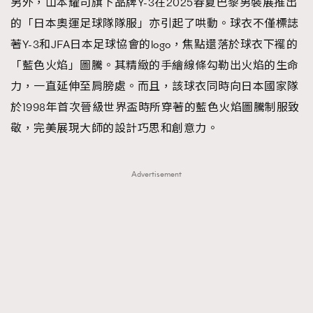
另外，山本耀司旗下品牌Y-3在2025春夏巴黎男裝展推出
的「日本奧運足球隊隊服」亦引起了哄動。球衣不僅標誌
著Y-3和JFA日本足球協會的logo，焦點還落於球衣下襬的
「藍色火焰」圖騰。其精緻的手繪線條勾勒出火焰的生命
力，一直延伸至肩膀處。而且，該球衣同時向日本國家隊
於1998年首次晉級世界盃時所穿著的藍色火焰圖騰制服致
敬，完美展現大師的設計巧思和創意力。
Advertisement