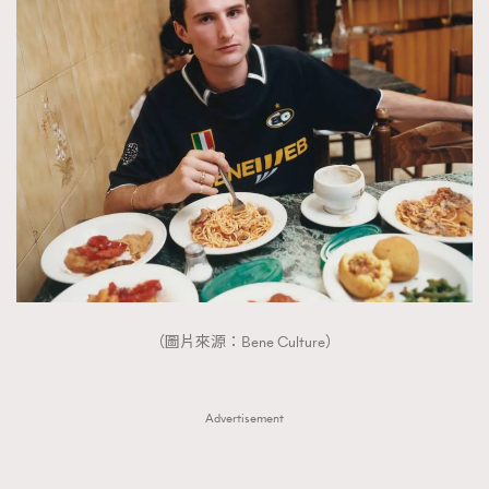
About us
Collaboration Opportunity
Disclaimer
Privacy
New Media Group
|
Madame Figaro editions:
France
|
Greece
|
Japan
|
Portugal
|
Spain
（圖片來源：Bene Culture）
Advertisement