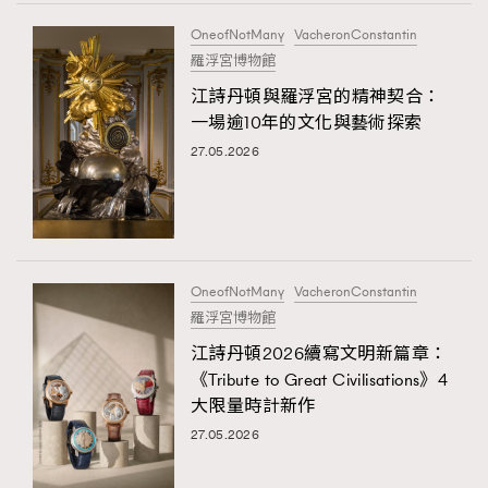
FigaroTalk
48
OneofNotMany
VacheronConstantin
FigaroWatch
83
羅浮宮博物館
Grooming&Fitness
38
江詩丹頓與羅浮宮的精神契合：
HommesFashion
2
一場逾10年的文化與藝術探索
HommeStyle
132
27.05.2026
NoBagNoLife
349
People
53
#FigaroIssue 專訪陳漢娜Hanna與Takuro｜模特
TheFrenchWay
145
情侶談愛情
VAxChowSangSang
4
OneofNotMany
VacheronConstantin
WatchesWonder&Beyond
21
羅浮宮博物館
WatchesWonder&Beyond
1
江詩丹頓2026續寫文明新篇章：
向ChanelN°5致敬
1
《Tribute to Great Civilisations》4
大限量時計新作
大時代小事情
42
27.05.2026
時尚熱話
537
時尚配飾
297