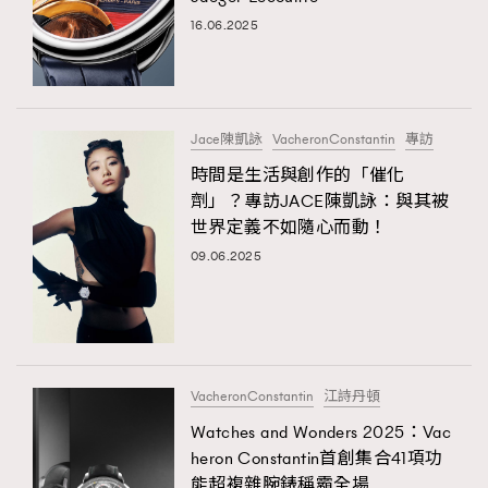
16.06.2025
Jace陳凱詠
VacheronConstantin
專訪
時間是生活與創作的「催化
劑」？專訪JACE陳凱詠：與其被
世界定義不如隨心而動！
09.06.2025
TRENDING
AFrenchMind
DressLikeAParisienne
EmpowerF
FashionWeek
FigaroAesthetic
VacheronConstantin
江詩丹頓
Watches and Wonders 2025：Vac
heron Constantin首創集合41項功
能超複雜腕錶稱霸全場