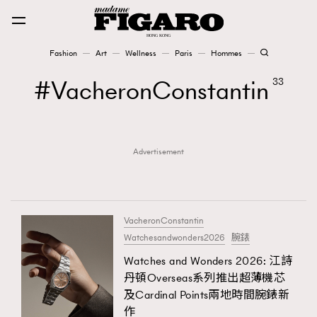
Fashion
Art
Wellness
Paris
Hommes
Fashion
VacheronConstantin
33
Art
Advertisement
Wellness
Karena Lam is On Our Cover
Paris
VacheronConstantin
Watchesandwonders2026
腕錶
Watches and Wonders 2026: 江詩
Hommes
丹頓Overseas系列推出超薄機芯
及Cardinal Points兩地時間腕錶新
作