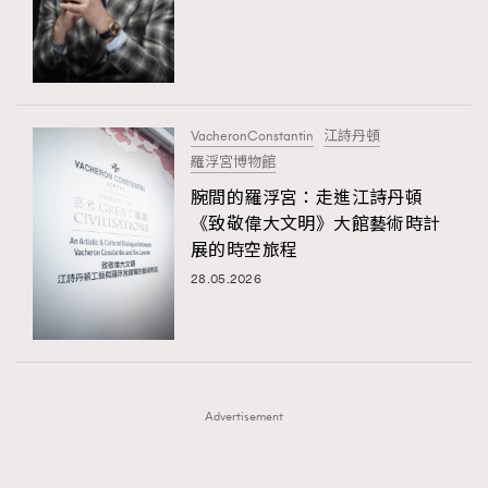
FigaroFrancais
41
FigaroGadget
1
FigaroHealth
647
FigaroHub
128
VacheronConstantin
江詩丹頓
FigaroIcon
68
羅浮宮博物館
法國五月French May專訪四位香港文藝代表
FigaroInsight
156
腕間的羅浮宮：走進江詩丹頓
《致敬偉大文明》大館藝術時計
FigaroIssue
271
展的時空旅程
FigaroJewellery
87
28.05.2026
FigaroLifestyle
230
FigaroLove
89
FigaroMasterclass
20
FigaroMusic
90
Advertisement
FigaroStyle
89
#FigaroIssue 容祖兒封面專訪｜追逐歌手夢
FigaroSubculture
14