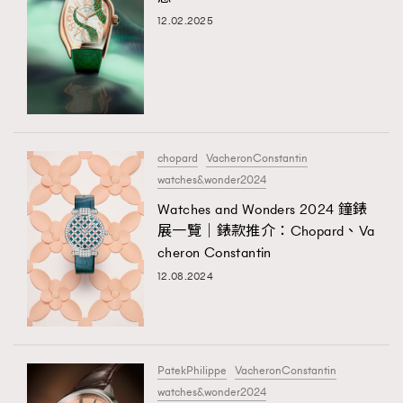
12.02.2025
chopard
VacheronConstantin
watches&wonder2024
Watches and Wonders 2024 鐘錶
展一覽｜錶款推介：Chopard、Va
cheron Constantin
12.08.2024
PatekPhilippe
VacheronConstantin
watches&wonder2024