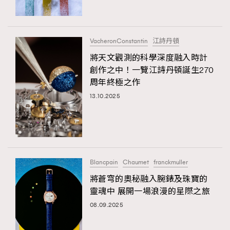
About us
Collaboration Opportunity
Disclaimer
Privacy
New Media Group
|
Madame Figaro editions:
France
|
Greece
|
Japan
VacheronConstantin
|
Portugal
|
Spain
江詩丹頓
將天文觀測的科學深度融入時計
創作之中！一覽江詩丹頓誕生270
周年終極之作
13.10.2025
Blancpain
Chaumet
franckmuller
將蒼穹的奧秘融入腕錶及珠寶的
靈魂中 展開一場浪漫的星際之旅
08.09.2025