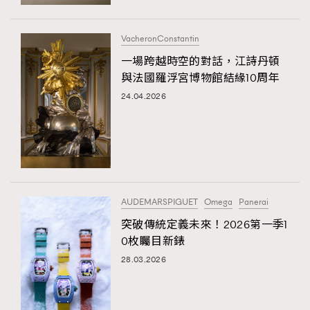
時裝心理學
2
當巨蟹座遇上處女座 Tyson Yoshi x 林家謙
煲劇日常
334
VacheronConstantin
玩物壯志
1
一場跨越時空的對話，江詩丹頓
與法國羅浮宮博物館結緣10周年
24.04.2026
本人已詳閱並同意遵守本文列明條款及細則。 請瀏覽
AUDEMARSPIGUET
Omega
Panerai
(
nmg.com.hk/privacy
) 閱讀本公司的私隱政策聲明。
本人願意接收新傳媒集團的最新消息及其他宣傳資訊，本人同意
突破傳統定義未來！2026第一季1
新傳媒集團使用本人的個人資料於任何推廣用途。
0枚矚目新錶
28.03.2026