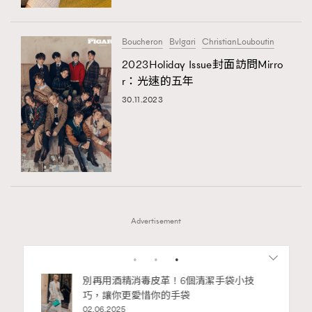
Boucheron
Bvlgari
ChristianLouboutin
2023Holiday Issue封面訪問Mirro
r：光速的五年
30.11.2023
Advertisement
1
2
私藏的顯
別再用酒精消毒皮革！6個清潔手袋小技
巧，讓你更愛惜你的手袋
02.06.2025