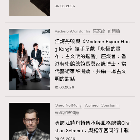
06.08.2026
TRENDING
#FigaroExhibition 群星力撐MF X Leung Mo《See
AFrenchMind
3
You In My Dream》展覽
DressLikeAParisienne
1
VacheronConstantin
莫家詠
許開嬌
EmpowerF
103
江詩丹頓與《Madame Figaro Hon
g Kong》攜手呈獻「永恆的畫
FashionWeek
191
布：古文明的迴響」座談會：香
FigaroAesthetic
308
港藝術館總館長莫家詠博士、當
FigaroAstrology
416
代藝術家許開嬌，共編一場古文
FigaroBeauty
424
明的對話
FigaroBeautyRitual
12.06.2026
7
FigaroCeleb
547
#FigaroExhibition Wyman 揭曉 Figaro Exhibition
OneofNotMany
VacheronConstantin
FigaroCinéma
281
第二站！
羅浮宮博物館
FigaroDigitalCover
17
專訪江詩丹頓傳承與風格總監Chri
FigaroExhibition
12
stian Selmoni︰與羅浮宮同行十載
FigaroExpert
1
29.05.2026