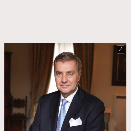
FigaroTalk
48
FigaroWatch
83
Grooming&Fitness
38
HommesFashion
2
HommeStyle
132
NoBagNoLife
349
People
53
#FigaroIssue 專訪陳漢娜Hanna與Takuro｜模特
TheFrenchWay
145
情侶談愛情
VAxChowSangSang
4
WatchesWonder&Beyond
21
WatchesWonder&Beyond
1
向ChanelN°5致敬
1
大時代小事情
42
時尚熱話
537
時尚配飾
297