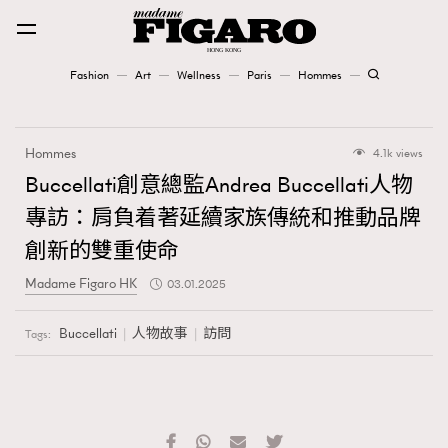
Fashion
Art
Wellness
Paris
Hommes
Fashion
Hommes
4.1k views
Art
Buccellati創意總監Andrea Buccellati人物
專訪：肩負着著延續家族傳統和推動品牌
Wellness
創新的雙重使命
Karena Lam is On Our Cover
Madame Figaro HK
03.01.2025
Paris
Buccellati
人物故事
訪問
Tags:
Hommes