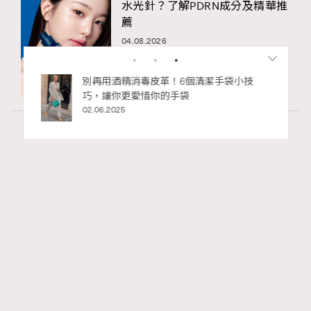
水光針？了解PDRN成分及精華推
薦
04.08.2026
私藏的顯
別再用酒精消毒皮革！6個清潔手袋小技
巧，讓你更愛惜你的手袋
02.06.2025
Hommes
49.47k views
Patek Philippe「珍稀手工藝2026」展覽 以時
RECOMMENDED
間守護匠心
Maria Leung
03.06.2026
FigaroWatch
Series:
PatekPhilippe
展覽
手錶
Tags: