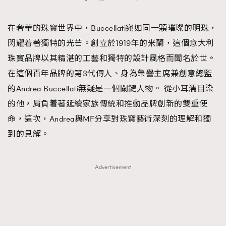
TRENDING
在奢華的珠寶世界中，Buccellati宛如同一顆璀璨的明珠，
#FigaroExhibition 群星力撐MF X Leung Mo《See
AFrenchMind
3
閃耀着著獨特的光芒。創立於1919年的米蘭，這個意大利
You In My Dream》展覽
DressLikeAParisienne
1
珠寶品牌以其精湛的工藝和獨特的設計風格而聞名於世。
EmpowerF
103
在這個百年品牌的第3代傳人、身為榮譽主席兼創意總監
FashionWeek
191
的Andrea Buccellati無疑是一個關鍵人物。 從小耳濡目染
FigaroAesthetic
308
的他，肩負着著延續家族傳統和推動品牌創新的雙重使
FigaroAstrology
415
命，這次，Andrea與MF分享對珠寶藝術深刻的理解和獨
FigaroBeauty
424
到的見解。
FigaroBeautyRitual
7
FigaroCeleb
547
Advertisement
#FigaroExhibition Wyman 揭曉 Figaro Exhibition
FigaroCinéma
281
第二站！
FigaroDigitalCover
17
FigaroExhibition
12
FigaroExpert
1