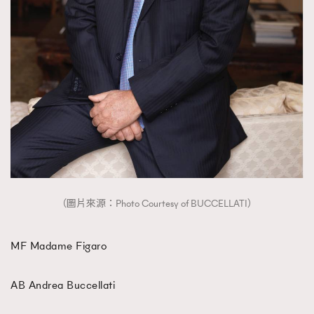
時裝心理學
2
當巨蟹座遇上處女座 Tyson Yoshi x 林家謙
煲劇日常
334
玩物壯志
1
本人已詳閱並同意遵守本文列明條款及細則。 請瀏覽
（圖片來源：Photo Courtesy of BUCCELLATI）
(
nmg.com.hk/privacy
) 閱讀本公司的私隱政策聲明。
本人願意接收新傳媒集團的最新消息及其他宣傳資訊，本人同意
新傳媒集團使用本人的個人資料於任何推廣用途。
MF Madame Figaro
AB Andrea Buccellati