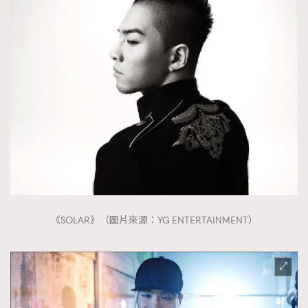
《SOLAR》（圖片來源：YG ENTERTAINMENT）