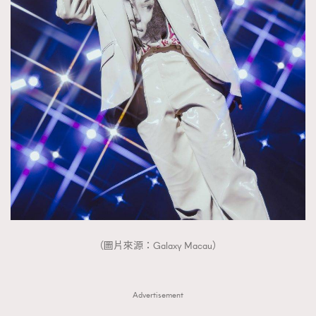
FigaroTalk
48
FigaroWatch
83
Grooming&Fitness
38
HommesFashion
2
HommeStyle
132
NoBagNoLife
349
People
53
#FigaroIssue 專訪陳漢娜Hanna與Takuro｜模特
TheFrenchWay
145
情侶談愛情
VAxChowSangSang
4
WatchesWonder&Beyond
21
WatchesWonder&Beyond
1
向ChanelN°5致敬
1
（圖片來源：Galaxy Macau）
大時代小事情
42
時尚熱話
537
Advertisement
時尚配飾
297