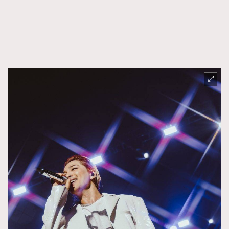
FigaroFrancais
41
FigaroGadget
1
FigaroHealth
647
FigaroHub
128
FigaroIcon
68
法國五月French May專訪四位香港文藝代表
FigaroInsight
156
FigaroIssue
271
FigaroJewellery
87
FigaroLifestyle
230
FigaroLove
89
FigaroMasterclass
20
FigaroMusic
90
FigaroStyle
89
#FigaroIssue 容祖兒封面專訪｜追逐歌手夢
FigaroSubculture
14