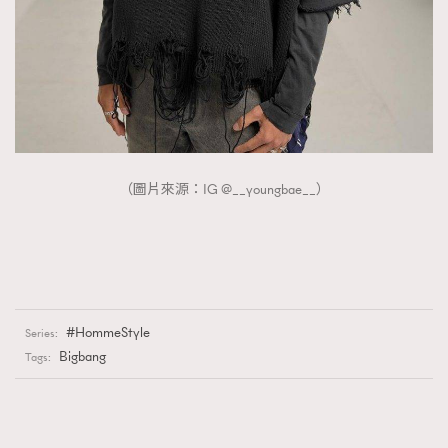
（圖片來源：IG @__youngbae__）
HommeStyle
Series:
Bigbang
Tags: