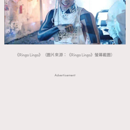
《Ringa Linga》（圖片來源：《Ringa Linga》螢幕截圖）
Advertisement