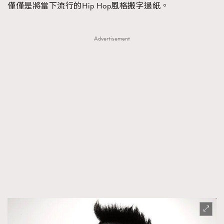
僅僅是將當下流行的Hip Hop風格搬字過紙。
Advertisement
TRENDING
AFrenchMind
DressLikeAParisienne
EmpowerF
FashionWeek
FigaroAesthetic