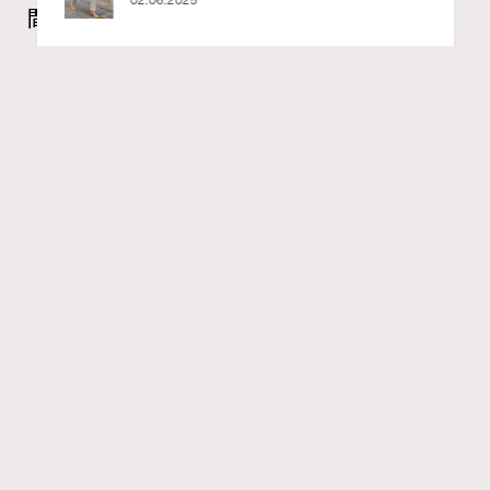
02.06.2025
間守護匠心
Maria Leung
03.06.2026
FigaroWatch
Series:
PatekPhilippe
展覽
手錶
Tags:
RECOMMENDED
Patek Philippe 百達翡麗於今年4月至5月期間，將品牌位
於瑞士日內瓦羅納大街的歷史大樓化身為一座「珍稀手工
藝」的藝術殿堂。這個一年一度的盛會，並非單純的新品
發佈，而是對日內瓦製錶傳統最崇高的致敬。在機械鐘錶
發展初期，時計在被證明是精準的儀器前，早已是貴族手
中精雕細琢的藝術品。百達翡麗一直視保育、傳承與提升