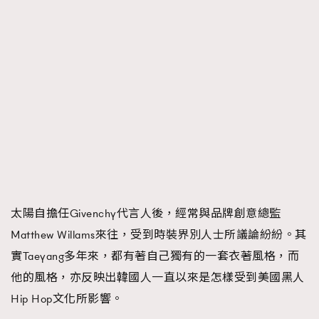
時裝心理學
2
當巨蟹座遇上處女座 Tyson Yoshi x 林家謙
煲劇日常
334
玩物壯志
1
本人已詳閱並同意遵守本文列明條款及細則。 請瀏覽
(
nmg.com.hk/privacy
) 閱讀本公司的私隱政策聲明。
太陽自擔任Givenchy代言人後，經常與品牌創意總監
本人願意接收新傳媒集團的最新消息及其他宣傳資訊，本人同意
Matthew Willams來往，受到時裝界別人士所議論紛紛。其
新傳媒集團使用本人的個人資料於任何推廣用途。
實Taeyang多年來，都有著自己獨有的一套衣著風格，而
他的風格，亦反映出韓國人一直以來是怎樣受到美國黑人
Hip Hop文化所影響。