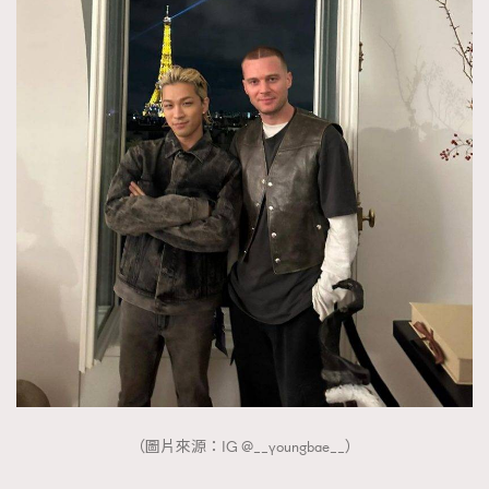
（圖片來源：IG @__youngbae__）