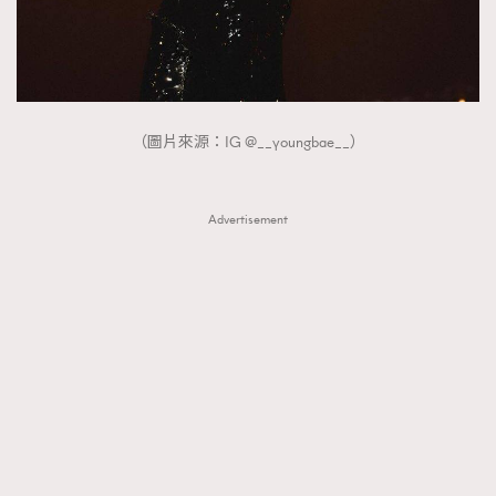
（圖片來源：IG @__youngbae__）
Advertisement