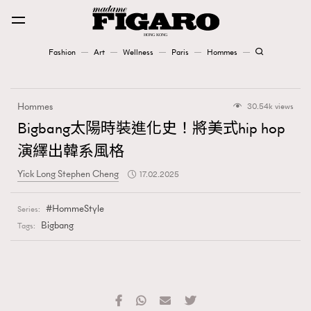
Fashion
Art
Wellness
Paris
Hommes
Fashion
Hommes
30.54k views
Art
Bigbang太陽時裝進化史！將美式hip hop
演繹出韓系風格
Wellness
Yick Long Stephen Cheng
17.02.2025
Karena Lam is On Our Cover
HommeStyle
Series:
Paris
Bigbang
Tags:
Hommes