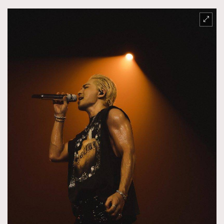
About us
Collaboration Opportunity
Disclaimer
Privacy
New Media Group
|
Madame Figaro editions:
France
|
Greece
|
Japan
|
Portugal
|
Spain