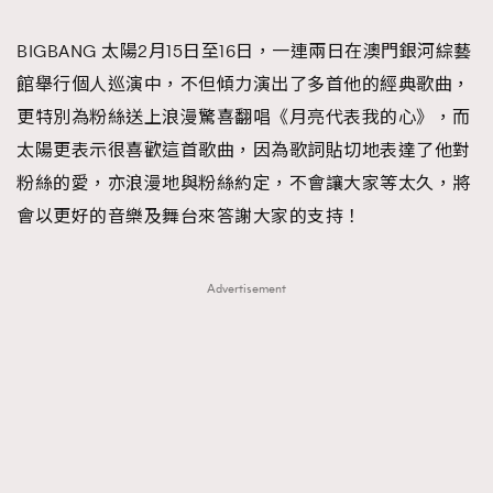
TRENDING
BIGBANG 太陽2月15日至16日，一連兩日在澳門銀河綜藝
#FigaroExhibition 群星力撐MF X Leung Mo《See
AFrenchMind
3
館舉行個人巡演中，不但傾力演出了多首他的經典歌曲，
You In My Dream》展覽
DressLikeAParisienne
1
更特別為粉絲送上浪漫驚喜翻唱《月亮代表我的心》，而
EmpowerF
103
太陽更表示很喜歡這首歌曲，因為歌詞貼切地表達了他對
FashionWeek
191
粉絲的愛，亦浪漫地與粉絲約定，不會讓大家等太久，將
FigaroAesthetic
308
會以更好的音樂及舞台來答謝大家的支持！
FigaroAstrology
416
FigaroBeauty
424
Advertisement
FigaroBeautyRitual
7
FigaroCeleb
547
#FigaroExhibition Wyman 揭曉 Figaro Exhibition
FigaroCinéma
281
第二站！
FigaroDigitalCover
17
FigaroExhibition
12
FigaroExpert
1