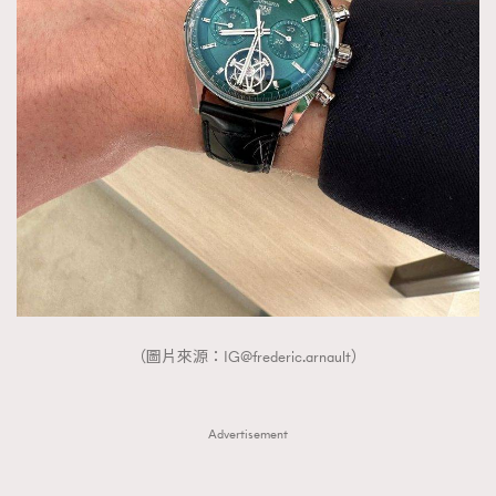
（圖片來源：
IG@frederic.arnault
）
Advertisement