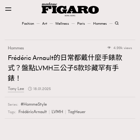
Fashion
Art
Wellness
Paris
Hommes
Fashion
Hommes
4.99k views
Art
Frédéric Arnault的日常都戴什麼手錶款
式？盤點LVMH三公子5款珍藏罕有手
Wellness
錶！
Karena Lam is On Our Cover
Tony Lee
18.01.2025
Paris
HommeStyle
Series:
FrédéricArnault
LVMH
TagHeuer
Tags:
Hommes