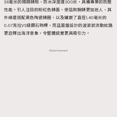
36毫米的精鋼錶殼，防水深度達300米，具備專業的防壓
性能。引人注目的粉紅色錶面，使這款腕錶更加迷人，其
外緣還搭配黑色陶瓷錶圈，以及鑲嵌了直徑1.40毫米的
0.07克拉VS級鑽石時標，而且面盤設計的波浪狀流動紋路
更詮釋出海洋意象，令整體感覺更具吸引力。
Advertisement