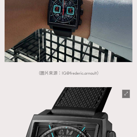
AFrenchMind
DressLikeAParisienne
EmpowerF
FashionWeek
FigaroAesthetic
（圖片來源：
IG@frederic.arnault
）