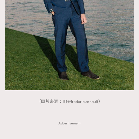
FigaroTalk
48
FigaroWatch
83
Grooming&Fitness
38
HommesFashion
2
HommeStyle
132
NoBagNoLife
349
People
53
#FigaroIssue 專訪陳漢娜Hanna與Takuro｜模特
TheFrenchWay
145
情侶談愛情
VAxChowSangSang
4
WatchesWonder&Beyond
21
WatchesWonder&Beyond
1
（圖片來源：
IG@frederic.arnault
）
向ChanelN°5致敬
1
大時代小事情
42
Advertisement
時尚熱話
537
時尚配飾
297