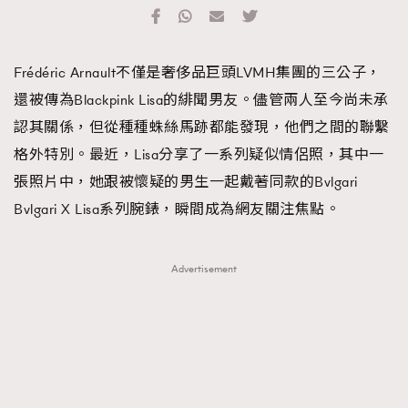
TRENDING
#FigaroExhibition 群星力撐MF X Leung Mo《See
AFrenchMind
3
Frédéric Arnault不僅是奢侈品巨頭LVMH集團的三公子，
You In My Dream》展覽
DressLikeAParisienne
1
還被傳為Blackpink Lisa的緋聞男友。儘管兩人至今尚未承
EmpowerF
103
認其關係，但從種種蛛絲馬跡都能發現，他們之間的聯繫
FashionWeek
191
格外特別。最近，Lisa分享了一系列疑似情侶照，其中一
FigaroAesthetic
308
張照片中，她跟被懷疑的男生一起戴著同款的Bvlgari
FigaroAstrology
416
Bvlgari X Lisa系列腕錶，瞬間成為網友關注焦點。
FigaroBeauty
424
FigaroBeautyRitual
7
Advertisement
FigaroCeleb
547
#FigaroExhibition Wyman 揭曉 Figaro Exhibition
FigaroCinéma
281
第二站！
FigaroDigitalCover
17
FigaroExhibition
12
FigaroExpert
1