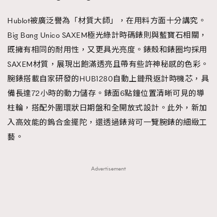
Hublot被廣泛譽為「材質大師」，在用料方面十分講究。
Big Bang Unico SAXEM極光綠計時碼錶則與藍寶石相關，
既擁有相同的耐用性，又更具光亮度。錶殼和錶圈均採用
SAXEM材質，展現出飽滿透亮且帶有些許神秘感的色彩。
腕錶搭載自家研發的HUB1280自動上鏈飛返計時機芯，具
備長達72小時的動力儲存。錶面6點鐘位置清晰可見的導
柱輪，搭配外圍環狀日期盤和全開放式設計。此外，新加
入高效能的鎢合金擺陀，還透過錶背可一覽腕錶的細緻工
藝。
Advertisement