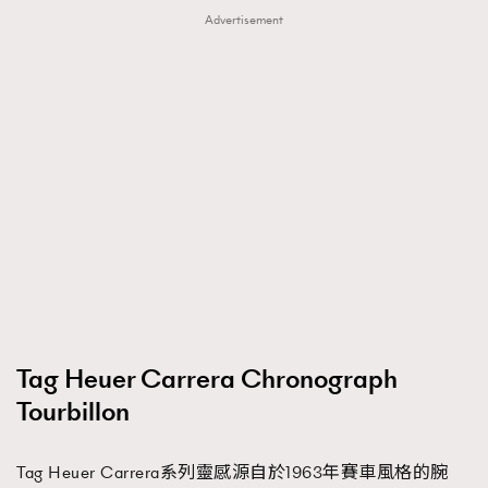
Advertisement
Tag Heuer Carrera Chronograph
Tourbillon
Tag Heuer Carrera系列靈感源自於1963年賽車風格的腕