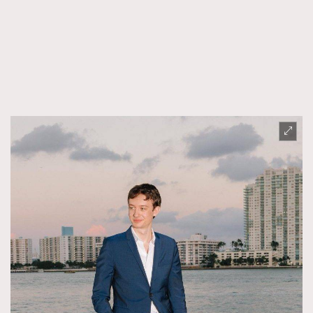
FigaroFrancais
41
FigaroGadget
1
FigaroHealth
647
FigaroHub
128
FigaroIcon
68
法國五月French May專訪四位香港文藝代表
FigaroInsight
156
FigaroIssue
271
FigaroJewellery
87
FigaroLifestyle
230
FigaroLove
89
FigaroMasterclass
20
FigaroMusic
90
FigaroStyle
89
#FigaroIssue 容祖兒封面專訪｜追逐歌手夢
FigaroSubculture
14