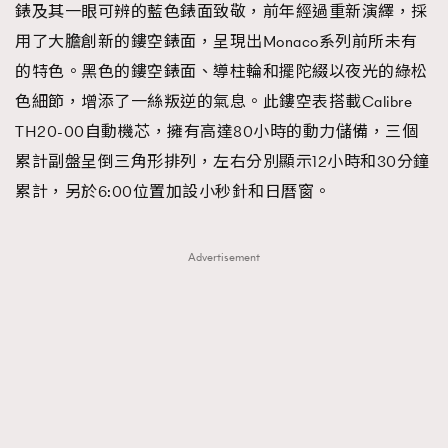
錶及其一眼可辨的藍色錶面致敬，前年經過重新演繹，採
用了大膽創新的鏤空錶面，呈現出Monaco系列前所未有
的特色。黑色的鏤空錶面、導柱輪和擺陀綴以夜光的綠松
色細節，增添了一絲叛逆的氣息。此鏤空表搭載Calibre
TH20-00自動機芯，擁有高達80小時的動力儲備，三個
累計副盤呈倒三角形排列，左右分別顯示12小時和30分鐘
累計，另於6:00位置加設小秒針和日曆窗。
Advertisement