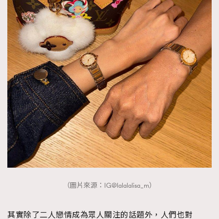
About us
Collaboration Opportunity
Disclaimer
Privacy
New Media Group
|
Madame Figaro editions:
France
|
Greece
|
Japan
|
Portugal
|
Spain
（圖片來源：IG@lalalalisa_m）
其實除了二人戀情成為眾人關注的話題外，人們也對