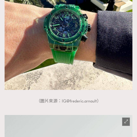
（圖片來源：
IG@frederic.arnault
）