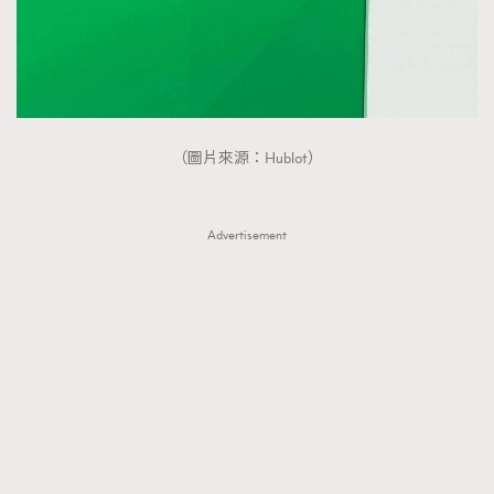
（圖片來源：Hublot）
Advertisement