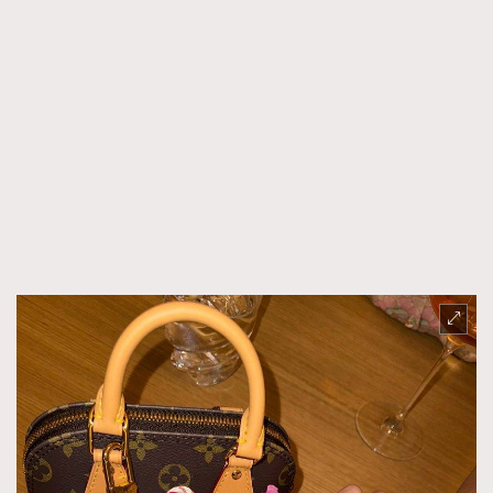
時裝心理學
2
當巨蟹座遇上處女座 Tyson Yoshi x 林家謙
煲劇日常
334
玩物壯志
1
本人已詳閱並同意遵守本文列明條款及細則。 請瀏覽
(
nmg.com.hk/privacy
) 閱讀本公司的私隱政策聲明。
本人願意接收新傳媒集團的最新消息及其他宣傳資訊，本人同意
新傳媒集團使用本人的個人資料於任何推廣用途。