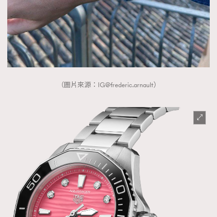
（圖片來源：
IG@frederic.arnault
）