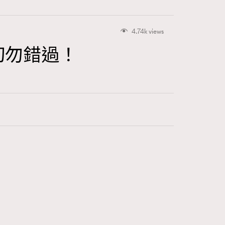
4.74k views
迷切勿錯過！
415
FigaroAstrology
424
FigaroBeauty
7
FigaroBeautyRitual
547
FigaroCeleb
281
FigaroCinéma
17