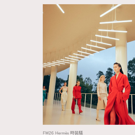
AFrenchMind
D
FW26
Hermès
時裝騷