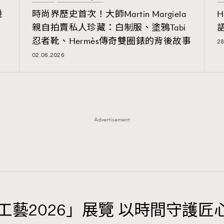
磯
時尚界歷史首次！大師Martin Margiela
H
親自拍賣私人珍藏：白制服、塗鴉Tabi
忍者靴、Hermès傳奇雙圈錶的背後故事
28
02.06.2026
覽(
nmg.com.hk/privacy
) 閱讀本
資訊，本人同意新傳媒集團使用
Advertisement
「珍稀手工藝2026」展覽 以時間守護匠