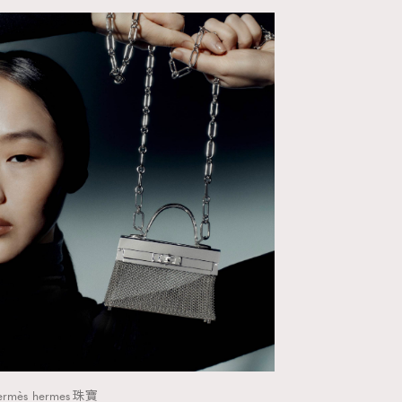
WatchesWonder&Beyond
1
WatchesWonder&Beyond
F
FashionWeek
1
向ChanelN°5致敬
42
大時代小事情
537
時尚熱話
297
時尚配飾
2
時裝心理學
334
煲劇日常
1
玩物壯志
ermès
hermes 珠寶