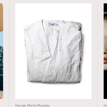
TRENDING
ressLikeAParisienne
Empower
FigaroAesthetic
Hermès
Martin Margiela
H