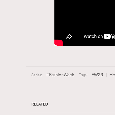
FashionWeek
FW26
He
Series:
Tags:
RELATED