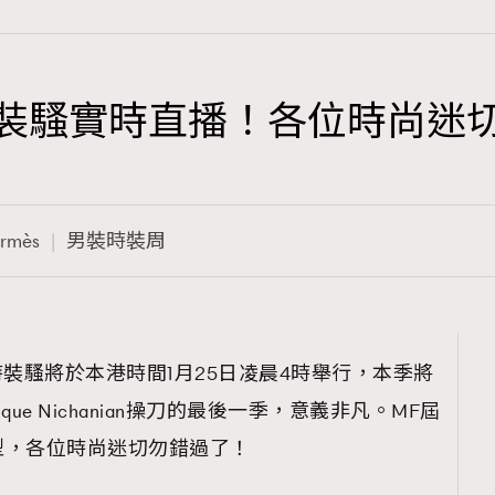
6秋冬男裝騷實時直播！各位時尚
TRENDING
3
AFrenchMind
rmès
男裝時裝周
1
DressLikeAParisienne
103
EmpowerF
191
系列時裝騷將於本港時間1月25日凌晨4時舉行，本季將
FashionWeek
que Nichanian操刀的最後一季，意義非凡。MF屆
308
FigaroAesthetic
型，各位時尚迷切勿錯過了！