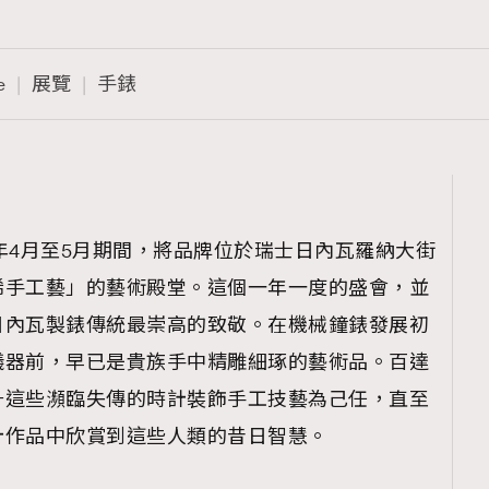
e
展覽
手錶
達翡麗於今年4月至5月期間，將品牌位於瑞士日內瓦羅納大街
稀手工藝」的藝術殿堂。這個一年一度的盛會，並
日內瓦製錶傳統最崇高的致敬。在機械鐘錶發展初
儀器前，早已是貴族手中精雕細琢的藝術品。百達
升這些瀕臨失傳的時計裝飾手工技藝為己任，直至
計作品中欣賞到這些人類的昔日智慧。