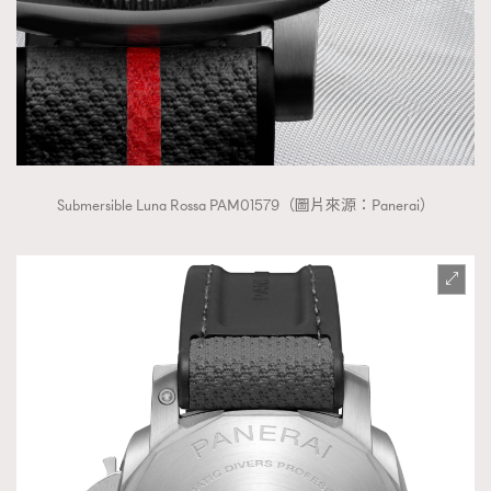
Submersible Luna Rossa PAM01579（圖片來源：Panerai）