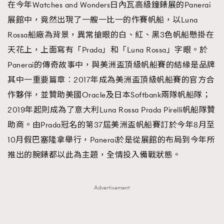
在今年Watches and Wonders日內瓦高級鐘錶展的Panerai
時裝心理學
2
當巨蟹座遇上處女座 Tyson Yoshi x 林家謙
展館中，竟然出現了一艘一比一的作賽帆船，以Luna
煲劇日常
334
Rossa船廠為背景，異常搶眼的白、紅、黑3色帆船懸掛在
玩物壯志
1
天花上，上面寫有「Prada」和「Luna Rossa」字眼。於
Panerai的傳奇故事中，與美洲盃頂級帆船賽的結緣是品牌
其中一重要篇章︰2017年成為美洲盃頂級帆船賽的官方合
作夥伴，並贊助美國Oracle及日本Softbank兩隊帆船隊；
2019年起則成為了意大利Luna Rossa Prada Pirelli帆船隊贊
助商。由Prada冠名的第37屆美洲盃帆船賽訂於今年8月至
本人已詳閱並同意遵守本文列明條款及細則。 請瀏覽
10月假巴塞隆拿舉行，Panerai於是從展館的布局到今年所
(
nmg.com.hk/privacy
) 閱讀本公司的私隱政策聲明。
推出的腕錶都以此為主題，全情投入備戰狀態。
本人願意接收新傳媒集團的最新消息及其他宣傳資訊，本人同意
新傳媒集團使用本人的個人資料於任何推廣用途。
Advertisement