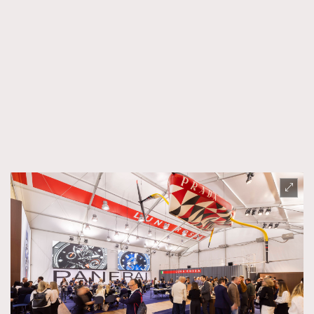
About us
Collaboration Opportunity
Disclaimer
Privacy
New Media Group
|
Madame Figaro editions:
France
|
Greece
|
Japan
|
Portugal
|
Spain