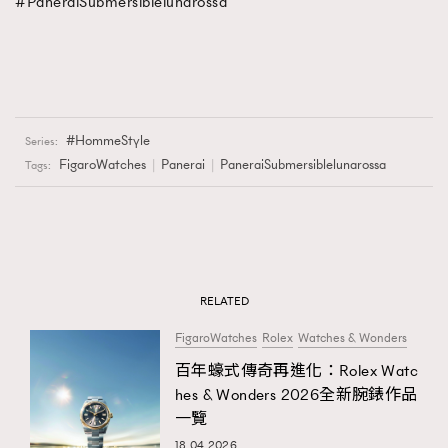
#PaneraiSubmersiblelunarossa
HommeStyle
Series:
FigaroWatches
Panerai
PaneraiSubmersiblelunarossa
Tags:
RELATED
FigaroWatches
Rolex
Watches & Wonders
百年蠔式傳奇再進化：Rolex Watc
hes & Wonders 2026全新腕錶作品
一覽
18.04.2026