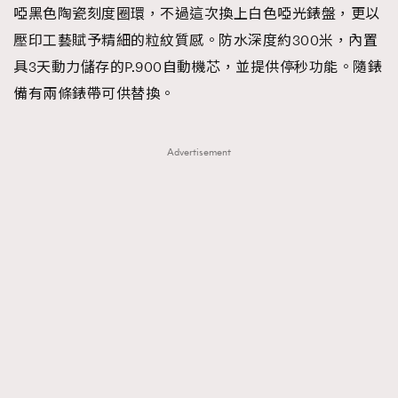
啞黑色陶瓷刻度圈環，不過這次換上白色啞光錶盤，更以
壓印工藝賦予精細的粒紋質感。防水深度約300米，內置
具3天動力儲存的P.900自動機芯，並提供停秒功能。隨錶
備有兩條錶帶可供替換。
Advertisement