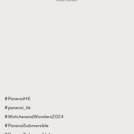
Advertisement
#PaneraiHK
#panerai_hk
#WatchesandWonders2024
#PaneraiSubmersible