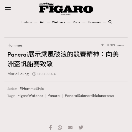
Fashion
Art
Wellness
Paris
Hommes
Fashion
Hommes
11.92k views
Art
Panerai展示乘風破浪的競賽精神：向美
洲盃帆船賽致敬
Wellness
Maria Leung
03.05.2024
Karena Lam is On Our Cover
HommeStyle
Series:
Paris
FigaroWatches
Panerai
PaneraiSubmersiblelunarossa
Tags:
Hommes