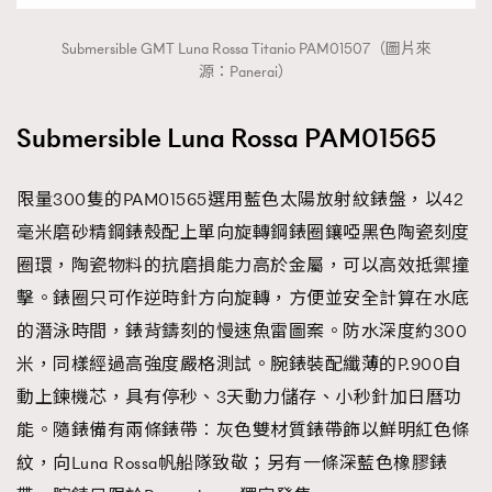
Submersible GMT Luna Rossa Titanio PAM01507（圖片來
源：Panerai）
Submersible Luna Rossa PAM01565
限量300隻的PAM01565選用藍色太陽放射紋錶盤，以42
毫米磨砂精鋼錶殼配上單向旋轉鋼錶圈鑲啞黑色陶瓷刻度
圈環，陶瓷物料的抗磨損能力高於金屬，可以高效抵禦撞
擊。錶圈只可作逆時針方向旋轉，方便並安全計算在水底
的潛泳時間，錶背鑄刻的慢速魚雷圖案。防水深度約300
TRENDING
米，同樣經過高強度嚴格測試。腕錶裝配纖薄的P.900自
AFrenchMind
DressLikeAParisienne
動上鍊機芯，具有停秒、3天動力儲存、小秒針加日曆功
EmpowerF
FashionWeek
FigaroAesthetic
能。隨錶備有兩條錶帶︰灰色雙材質錶帶飾以鮮明紅色條
紋，向Luna Rossa帆船隊致敬；另有一條深藍色橡膠錶