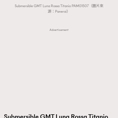
Submersible GMT Luna Rossa Titanio PAM01507（圖片來
源：Panerai）
Advertisement
Submersible GMT Luna Rossa Titanio