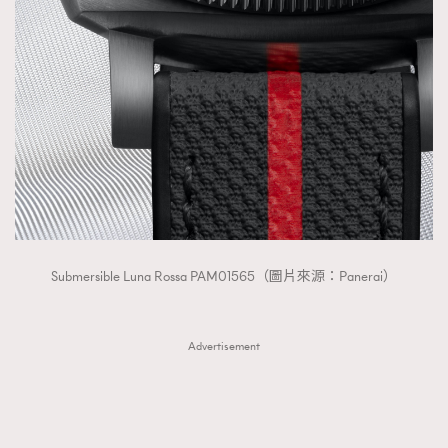
Submersible Luna Rossa PAM01565（圖片來源：Panerai）
Advertisement