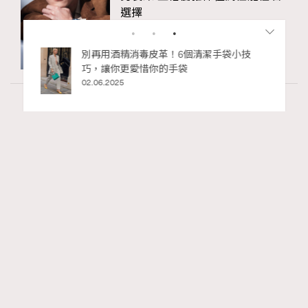
選擇
11.12.2023
私藏的顯
別再用酒精消毒皮革！6個清潔手袋小技
巧，讓你更愛惜你的手袋
02.06.2025
Hommes
49.47k views
Patek Philippe「珍稀手工藝2026」展覽 以時
RECOMMENDED
間守護匠心
Maria Leung
03.06.2026
FigaroWatch
Series:
PatekPhilippe
展覽
手錶
Tags: