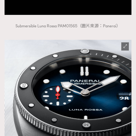
Submersible Luna Rossa PAM01565（圖片來源：Panerai）