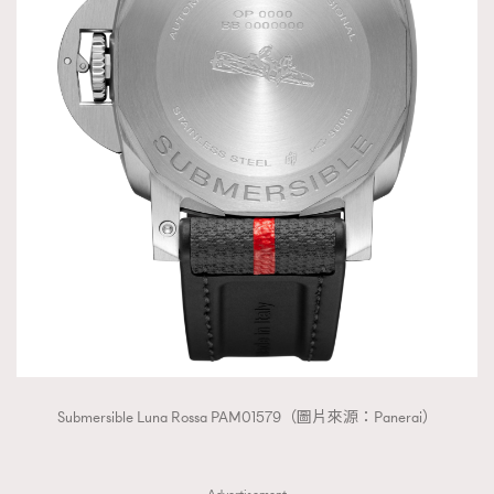
Submersible Luna Rossa PAM01579（圖片來源：Panerai）