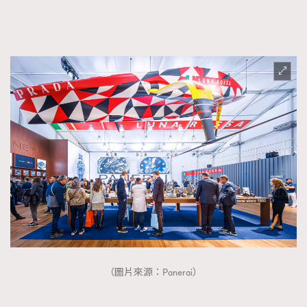
FigaroTalk
48
FigaroWatch
83
Grooming&Fitness
38
HommesFashion
2
HommeStyle
132
NoBagNoLife
349
People
53
#FigaroIssue 專訪陳漢娜Hanna與Takuro｜模特
TheFrenchWay
145
情侶談愛情
VAxChowSangSang
4
WatchesWonder&Beyond
21
WatchesWonder&Beyond
1
向ChanelN°5致敬
1
大時代小事情
42
（圖片來源：Panerai）
時尚熱話
537
時尚配飾
297