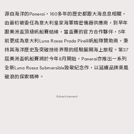
TRENDING
源自海洋的Panerai，160多年的歷史都跟大海息息相關，
#FigaroExhibition 群星力撐MF X Leung Mo《See
AFrenchMind
3
由最初被委任為意大利皇家海軍精密儀器供應商，到早年
You In My Dream》展覽
DressLikeAParisienne
1
跟美洲盃頂級帆船賽結緣，當盃賽的官方合作夥伴，5年
EmpowerF
103
前更成為意大利Luna Rossa Prada Pirelli帆船隊贊助商，秉
FashionWeek
191
持其海洋歷史及突破技術界限的經驗展開海上旅程。第37
FigaroAesthetic
308
屆美洲盃帆船賽將於今年8月開始，Panerai亦推出一系列
FigaroAstrology
416
全新Luna Rossa Submersible致敬紀念作，以延續品牌乘風
FigaroBeauty
424
破浪的探索精神。
FigaroBeautyRitual
7
FigaroCeleb
547
Advertisement
#FigaroExhibition Wyman 揭曉 Figaro Exhibition
FigaroCinéma
281
第二站！
FigaroDigitalCover
17
FigaroExhibition
12
FigaroExpert
1