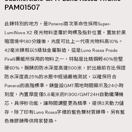
PAM01507
此錶特別的地方，是Panerai首次革命性採用Super-
LumiNova X2 夜光物料塗覆於時標及指針位置，置放於黑
暗環境中180分鐘後，光度可比上一代夜光物料高10%。
42毫米錶殼以5級鈦金屬製造，這是Luna Rossa Prada
Pirelli賽艇所採用的物料之一，特點是比精鋼輕40%但堅
硬60%。腕錶的防水深度高達500米，於出廠前在比保證
防水深度高25%的水壓中經過嚴格測試，以確保符合
Panerai的高階標準。錶盤設GMT兩地時間顯示及24小時
刻度，內置厚度僅5.6毫米的P.900/GMT24H自動纖薄機
芯，具停秒功能，讓時間調整更為精準，提供3天動力儲
存。除了印有Luna Rossa字樣的藍色雙材質錶帶，另有藍
色橡膠錶帶供用家替換。