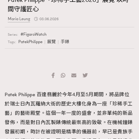
間守護匠心
Maria Leung
03.06.2026
FigaroWatch
Series:
PatekPhilippe
展覽
手錶
Tags:
Patek Philippe 百達翡麗於今年4月至5月期間，將品牌位
於瑞士日內瓦羅納大街的歷史大樓化身為一座「珍稀手工
藝」的藝術殿堂。這個一年一度的盛會，並非單純的新品
發佈，而是對日內瓦製錶傳統最崇高的致敬。在機械鐘錶
發展初期，時計在被證明是精準的儀器前，早已是貴族手