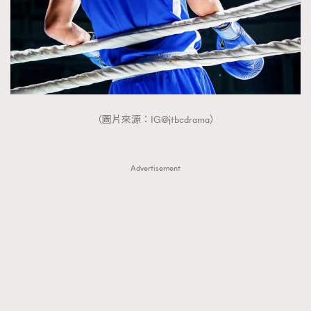
FigaroTalk
48
FigaroWatch
83
Grooming&Fitness
38
HommesFashion
2
HommeStyle
132
NoBagNoLife
349
（圖片來源：IG@jtbcdrama）
People
53
#FigaroIssue 專訪陳漢娜Hanna與Takuro｜模特
TheFrenchWay
145
情侶談愛情
Advertisement
VAxChowSangSang
4
WatchesWonder&Beyond
21
WatchesWonder&Beyond
1
向ChanelN°5致敬
1
大時代小事情
42
時尚熱話
537
時尚配飾
297