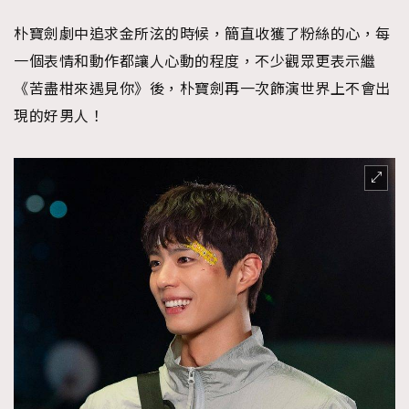
朴寶劍劇中追求金所泫的時候，簡直收獲了粉絲的心，每
一個表情和動作都讓人心動的程度，不少觀眾更表示繼
《苦盡柑來遇見你》後，朴寶劍再一次飾演世界上不會出
現的好男人！