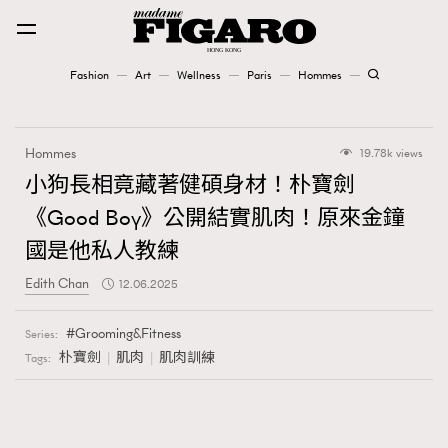
Fashion
Art
Wellness
Paris
Hommes
Fashion
Hommes
19.78k views
Art
小狗長相竟藏著健碩身材！朴寶劍
《Good Boy》公開結實肌肉！原來金鐘
Wellness
國是他私人教練
Karena Lam is On Our Cover
Edith Chan
12.06.2025
Paris
Grooming&Fitness
Series:
朴寶劍
肌肉
肌肉訓練
Tags:
Hommes