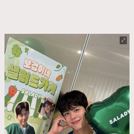
時裝心理學
2
當巨蟹座遇上處女座 Tyson Yoshi x 林家謙
煲劇日常
334
玩物壯志
1
本人已詳閱並同意遵守本文列明條款及細則。 請瀏覽
(
nmg.com.hk/privacy
) 閱讀本公司的私隱政策聲明。
本人願意接收新傳媒集團的最新消息及其他宣傳資訊，本人同意
新傳媒集團使用本人的個人資料於任何推廣用途。