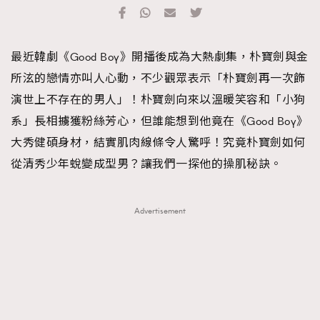
TRENDING
#FigaroExhibition 群星力撐MF X Leung Mo《See
AFrenchMind
3
最近韓劇《Good Boy》開播後成為大熱劇集，朴寶劍與金
You In My Dream》展覽
DressLikeAParisienne
1
所泫的戀情亦叫人心動，不少觀眾表示「朴寶劍再一次飾
EmpowerF
103
演世上不存在的男人」！朴寶劍向來以溫暖笑容和「小狗
FashionWeek
191
系」長相擄獲粉絲芳心，但誰能想到他竟在《Good Boy》
FigaroAesthetic
308
大秀健碩身材，結實肌肉線條令人驚呼！究竟朴寶劍如何
FigaroAstrology
415
從清秀少年蛻變成型男？讓我們一探他的操肌秘訣。
FigaroBeauty
424
FigaroBeautyRitual
7
Advertisement
FigaroCeleb
547
#FigaroExhibition Wyman 揭曉 Figaro Exhibition
FigaroCinéma
281
第二站！
FigaroDigitalCover
17
FigaroExhibition
12
FigaroExpert
1