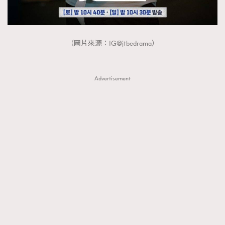
（圖片來源：IG@jtbcdrama）
Advertisement