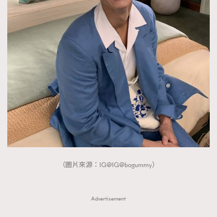
（圖片來源：IG@IG@bogummy）
Advertisement