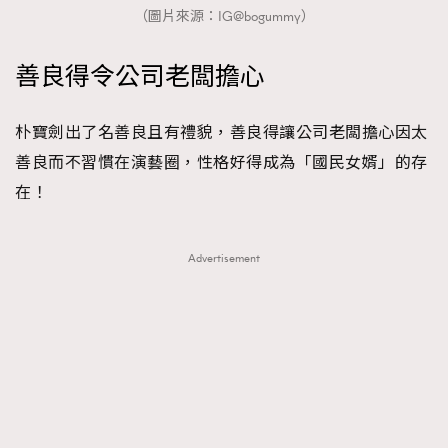
（圖片來源：IG@bogummy）
善良得令公司老闆擔心
朴寶劍出了名善良且有禮貌，善良得讓公司老闆擔心因太
善良而不習慣在演藝圈，性格好得成為「國民女婿」的存
在！
Advertisement