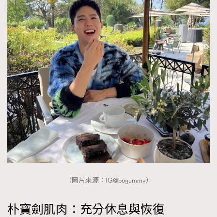
（圖片來源：IG@bogummy）
朴寶劍肌肉：充分休息與恢復
TRENDING