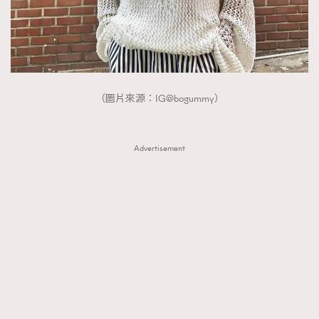
（圖片來源：IG@bogummy）
Advertisement