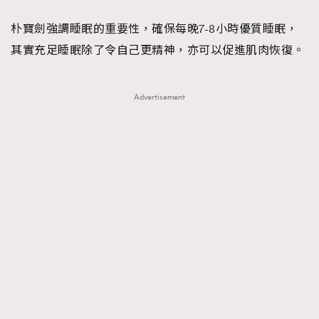
AFrenchMind
DressLikeAParisienne
朴寶劍強調睡眠的重要性，確保每晚7-8小時優質睡眠，
EmpowerF
FashionWeek
FigaroAesthetic
其實充足睡眠除了令自己更精神，亦可以促進肌肉恢復。
Advertisement