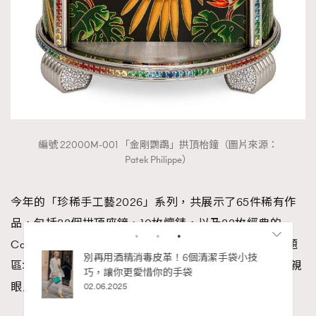
編號 22000M-001 「金剛鸚鵡」拱頂枱鐘（圖片來源：
Patek Philippe）
今年的「珍稀手工藝2026」系列，共展示了65件稀有作
品，包括23個拱頂座鐘、10枚懷錶，以及32枚經典的
Calatrava與Golden Ellipse腕錶。展覽空間劃分為3大主題
區域，更請來雕刻、琺瑯與鑲嵌大師即席示範，讓觀眾親
眼見證奇蹟在指尖誕生。
RECOMMENDED