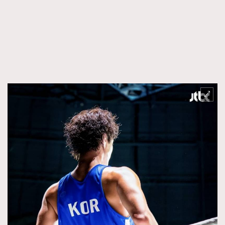
FigaroFrancais
41
FigaroGadget
1
FigaroHealth
647
FigaroHub
128
FigaroIcon
68
法國五月French May專訪四位香港文藝代表
FigaroInsight
156
FigaroIssue
271
FigaroJewellery
87
FigaroLifestyle
230
FigaroLove
89
FigaroMasterclass
20
FigaroMusic
90
FigaroStyle
89
#FigaroIssue 容祖兒封面專訪｜追逐歌手夢
FigaroSubculture
14