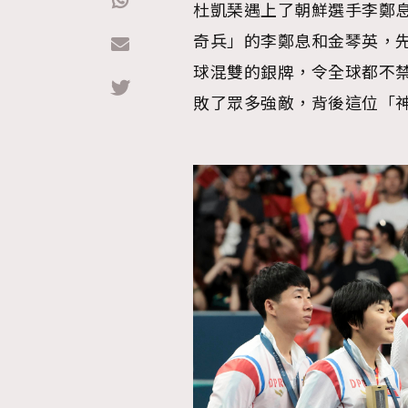
杜凱琹遇上了朝鮮選手李鄭
奇兵」的李鄭息和金琴英，
Hommes
球混雙的銀牌，令全球都不
敗了眾多強敵，背後這位「