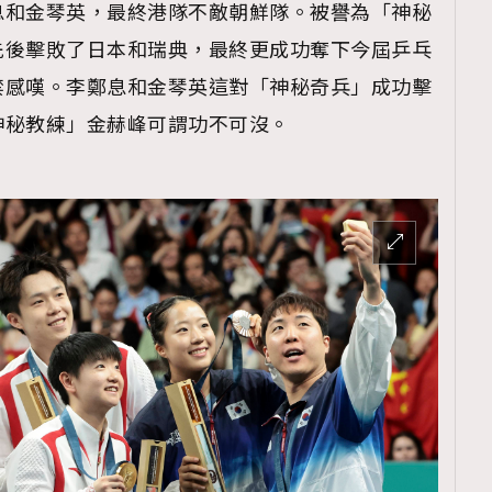
息和金琴英，最終港隊不敵朝鮮隊。被譽為「神秘
先後擊敗了日本和瑞典，最終更成功奪下今屆乒乓
禁感嘆。李鄭息和金琴英這對「神秘奇兵」成功擊
神秘教練」金赫峰可謂功不可沒。