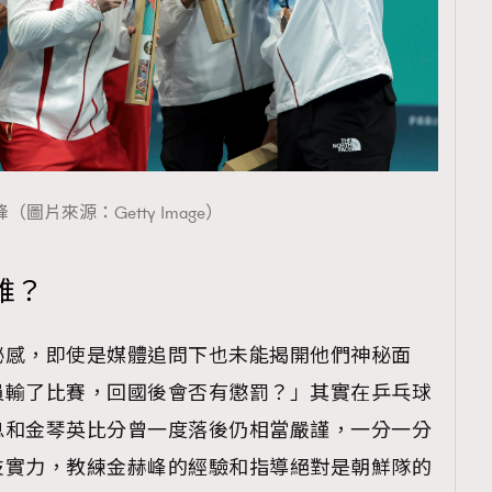
（圖片來源：Getty Image）
誰？
秘感，即使是媒體追問下也未能揭開他們神秘面
員輸了比賽，回國後會否有懲罰？」其實在乒乓球
息和金琴英比分曾一度落後仍相當嚴謹，一分一分
技實力，教練金赫峰的經驗和指導絕對是朝鮮隊的