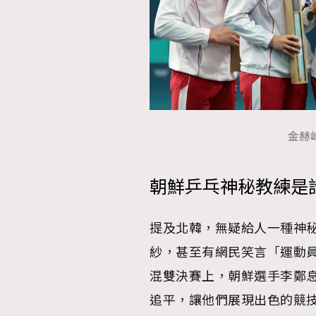
金赫峰
朝鮮乒乓神秘教練是
提及北韓，無疑給人一種神
紗，甚至有網民笑言「運動
混雙決賽上，朝鮮選手李鄭
追平，讓他們展現出色的競