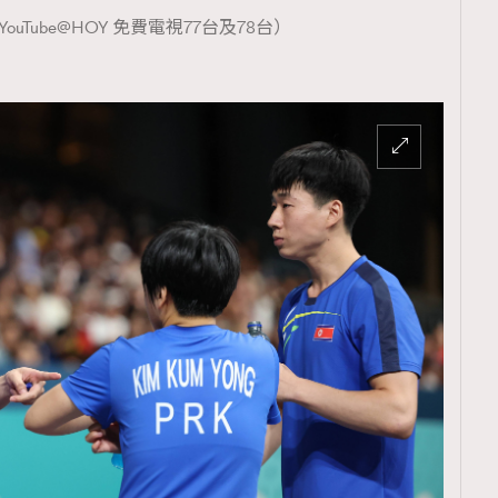
TRENDING
uTube@HOY 免費電視77台及78台）
ressLikeAParisienne
Empower
FigaroAesthetic