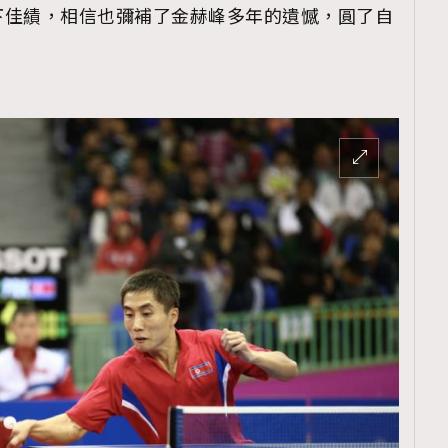
下佳績，相信也彌補了金赫峰多年的遺憾，圓了自