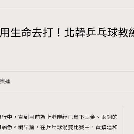
用生命去打！北韓乒乓球教
TRENDING
3
AFrenchMind
1
DressLikeAParisienne
奧運
103
EmpowerF
191
FashionWeek
308
FigaroAesthetic
進行中，直到目前為止港隊經已奪下兩金、兩銅的
和驕傲。稍早前，在乒乓球混雙比賽中，黃鎮廷和