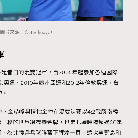
圖片來源：Getty Image）
覽(
nmg.com.hk/privacy
) 閱讀本
資訊，本人同意新傳媒集團使用
軍
是昔日的混雙冠軍，自2005年起參加各種國際
京奧運、2010年廣州亞運和2012年倫敦奧運，曾
位。
中，金赫峰與搭擋金仲在混雙決賽以4:2戰勝南韓
三枚的世界錦標賽金牌，也是北韓時隔超過30年
冠，為北韓乒乓球隊寫下輝煌一頁。這次李鄭息和