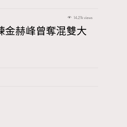
14.21k views
練金赫峰曾奪混雙大
416
FigaroAstrology
424
FigaroBeauty
7
FigaroBeautyRitual
547
FigaroCeleb
281
FigaroCinéma
17