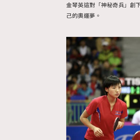
金琴英這對「神秘奇兵」創
己的奧運夢。