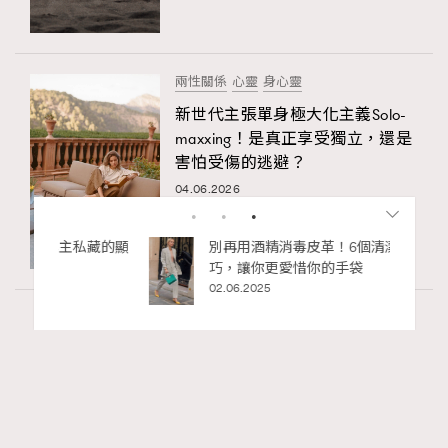
兩性關係
心靈
身心靈
新世代主張單身極大化主義Solo-
maxxing！是真正享受獨立，還是
害怕受傷的逃避？
04.06.2026
私藏的顯
別再用酒精消毒皮革！6個清潔手袋小技
巧，讓你更愛惜你的手袋
02.06.2025
Paris
53.93k views
法國人用「碗」喝咖啡？4個不為人知的法國
RECOMMENDED
咖啡文化