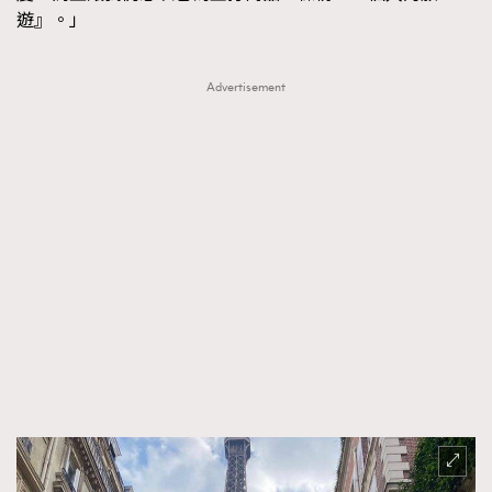
遊』。」
About us
Collaboration Opportunity
Disclaimer
Privacy
New Media Group
|
Madame Figaro editions:
France
|
Greece
|
Japan
Advertisement
|
Portugal
|
Spain