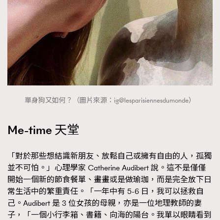
單身狗又如何？（圖片來源：ig@lesparisiennesdumonde）
Me-time 天堂
「對於那些想結識新朋友、放鬆自己或擁有自由的人，孤獨
並不可怕。」心理學家 Catherine Audibert 說。這不是僅僅
開始一個新的節食餐單、畫畫或是做瑜珈，而是完全放下日
TRENDING
常生活中的繁重責任。「一年中有 5-6 日，我可以拯救自
己。Audibert 是 3 位女孩的母親，亦是一位地理教師的妻
AFrenchMind
DressLikeAParisienne
子，「一個小行李箱、書籍、向海的陽台。我單以眼睛看到