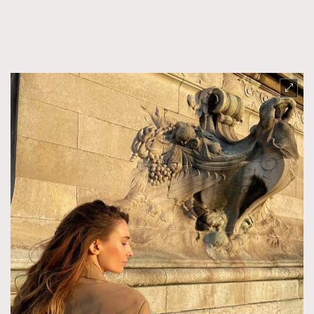
FigaroTalk
48
FigaroWatch
83
Grooming&Fitness
38
HommesFashion
2
HommeStyle
132
NoBagNoLife
349
People
53
#FigaroIssue 專訪陳漢娜Hanna與Takuro｜模特
TheFrenchWay
145
情侶談愛情
VAxChowSangSang
4
WatchesWonder&Beyond
21
WatchesWonder&Beyond
1
向ChanelN°5致敬
1
大時代小事情
42
時尚熱話
537
時尚配飾
297