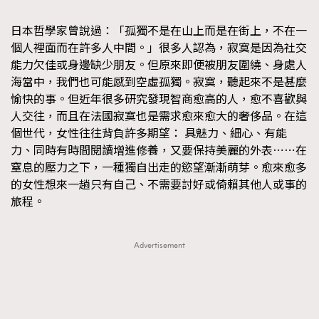
TRENDING
日本哲學家曾說過：「孤獨不是在山上而是在街上，不在一
#FigaroExhibition 群星力撐MF X Leung Mo《See
AFrenchMind
3
個人裡面而在許多人中間。」很多人認為，寂寞是因為社交
You In My Dream》展覽
能力欠佳或身邊缺少朋友。但原來即便被朋友圍繞、身處人
DressLikeAParisienne
1
海當中，我們也可能感到空虛孤獨。寂寞，聽起來不是甚麼
EmpowerF
103
愉快的事。但近年很多研究發現智商愈高的人，愈不喜歡與
FashionWeek
191
人交往，而且在法國寂寞也是需求愈來愈大的奢侈品。在這
個世代，女性往往背負許多期望： 具魅力、細心、有能
FigaroAesthetic
308
力、同時有時間閱讀增進修養，又要保持美麗的外表⋯⋯在
FigaroAstrology
416
窒息的壓力之下，一種獨自出走的慾望漸漸萌芽。愈來愈多
FigaroBeauty
424
的女性想來一趟只有自己、不需要討好或倚賴其他人或事的
FigaroBeautyRitual
7
旅程。
FigaroCeleb
547
#FigaroExhibition Wyman 揭曉 Figaro Exhibition
FigaroCinéma
281
Advertisement
第二站！
FigaroDigitalCover
17
FigaroExhibition
12
FigaroExpert
1