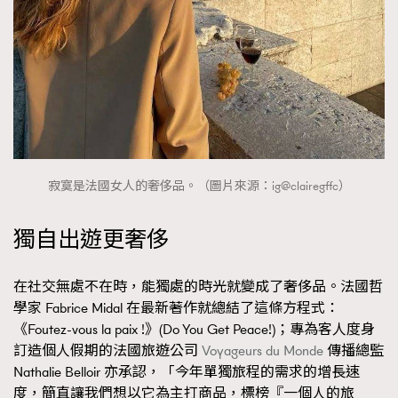
時裝心理學
2
當巨蟹座遇上處女座 Tyson Yoshi x 林家謙
煲劇日常
334
玩物壯志
1
寂寞是法國女人的奢侈品。（圖片來源：ig@clairegffc）
獨自出遊更奢侈
本人已詳閱並同意遵守本文列明條款及細則。 請瀏覽
(
nmg.com.hk/privacy
) 閱讀本公司的私隱政策聲明。
本人願意接收新傳媒集團的最新消息及其他宣傳資訊，本人同意
在社交無處不在時，能獨處的時光就變成了奢侈品。法國哲
新傳媒集團使用本人的個人資料於任何推廣用途。
學家 Fabrice Midal 在最新著作就總結了這條方程式：
《Foutez-vous la paix !》(Do You Get Peace!)；專為客人度身
訂造個人假期的法國旅遊公司
Voyageurs du Monde
傳播總監
Nathalie Belloir 亦承認，「今年單獨旅程的需求的增長速
度，簡直讓我們想以它為主打商品，標榜『一個人的旅