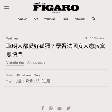
Fashion
Art
Wellness
Paris
Hommes
Fashion
Wellness
56.31k views
Art
聰明人都愛好孤獨？學習法國女人愈寂寞
愈快樂
Wellness
Victoria Yau
14.10.2025
Karena Lam is On Our Cover
TheFrenchWay
Series:
Paris
心靈
愛情
法式生活
Tags:
Hommes