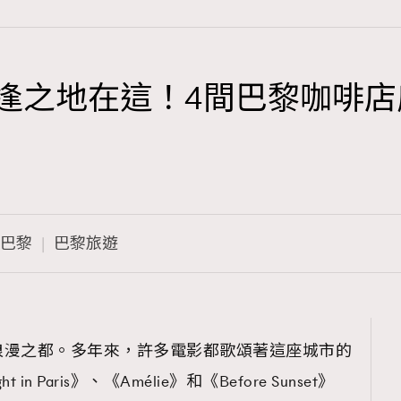
set》重逢之地在這！4間巴黎
TRENDING
3
AFrenchMind
1
DressLikeAParisienne
巴黎
巴黎旅遊
103
EmpowerF
191
FashionWeek
308
FigaroAesthetic
浪漫之都。多年來，許多電影都歌頌著這座城市的
n Paris》、《Amélie》和《Before Sunset》