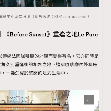
的法式浪漫（圖片來源：IG @paris_avecmoi_）
fore Sunset》重逢之地Le Pure
 Cafe以傳統法國咖啡廳的外觀而變得有名，它亦同時是
t》男女主角久別重逢後的相聚之地。這家咖啡廳內外總是
啡，一邊沉浸於悠閒的法式生活中。