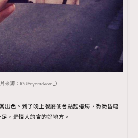
片來源：IG @dyomdyom_）
的正餐非常出色。到了晚上餐廳便會點起蠟燭，微微昏暗
十足，是情人約會的好地方。