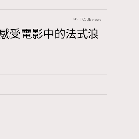
17.53k views
咖啡店感受電影中的法式浪
416
FigaroAstrology
424
FigaroBeauty
7
FigaroBeautyRitual
547
FigaroCeleb
281
FigaroCinéma
17