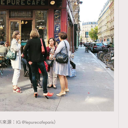
TRENDING
ressLikeAParisienne
Empower
FigaroAesthetic
源：IG @lepurecafeparis）