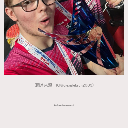
（圖片來源：IG@alexislebrun2003）
Advertisement