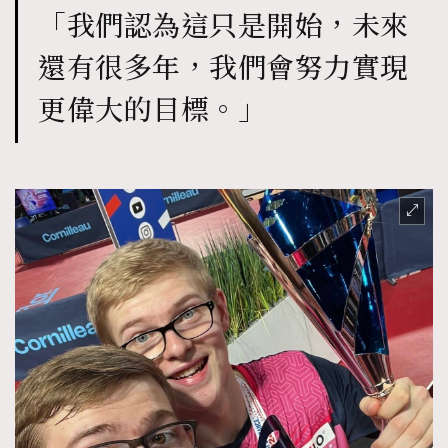
「我們認為這只是開始，未來
AFrenchMind
DressLikeAParisienne
還有很多年，我們會努力實現
EmpowerF
FashionWeek
FigaroAesthetic
更偉大的目標。」