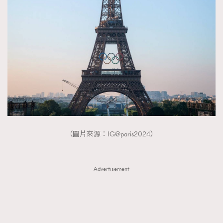
時裝心理學
2
當巨蟹座遇上處女座 Tyson Yoshi x 林家謙
煲劇日常
334
玩物壯志
1
（圖片來源：IG@paris2024）
本人已詳閱並同意遵守本文列明條款及細則。 請瀏覽
(
nmg.com.hk/privacy
) 閱讀本公司的私隱政策聲明。
本人願意接收新傳媒集團的最新消息及其他宣傳資訊，本人同意
新傳媒集團使用本人的個人資料於任何推廣用途。
Advertisement