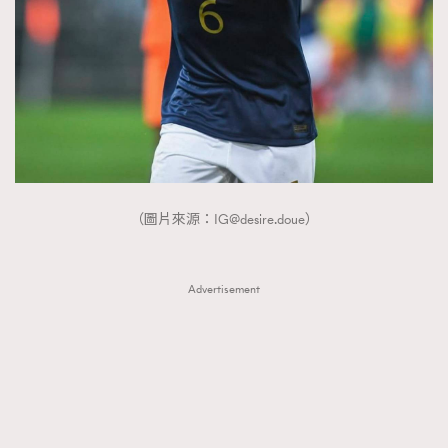
（圖片來源：
IG@desire.doue
）
Advertisement