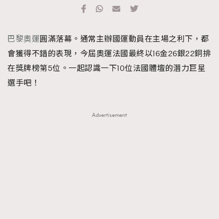
TRENDING
#FigaroExhibition 群星力撐MF X Leung Mo《See
AFrenchMind
3
巴黎奧運
圓滿落幕。通常主辦國運動員在主場之利下，都
You In My Dream》展覽
DressLikeAParisienne
1
會獲得不錯的表現，今屆奧運法國最終以16金26銀22銅排
EmpowerF
103
在獎牌榜第5位。一起認識一下10位法國體壇的潛力巨星
FashionWeek
191
選手吧！
FigaroAesthetic
308
FigaroAstrology
416
Advertisement
FigaroBeauty
424
FigaroBeautyRitual
7
FigaroCeleb
547
#FigaroExhibition Wyman 揭曉 Figaro Exhibition
FigaroCinéma
281
第二站！
FigaroDigitalCover
17
FigaroExhibition
12
FigaroExpert
1