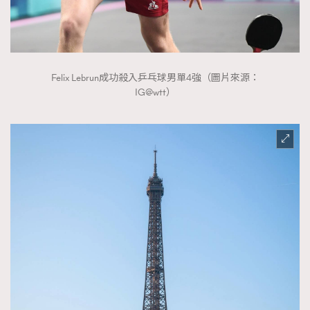
FigaroTalk
48
FigaroWatch
83
Grooming&Fitness
38
HommesFashion
2
Felix Lebrun成功殺入乒乓球男單4強（圖片來源：
HommeStyle
132
IG@wtt）
NoBagNoLife
349
People
53
#FigaroIssue 專訪陳漢娜Hanna與Takuro｜模特
TheFrenchWay
145
情侶談愛情
VAxChowSangSang
4
WatchesWonder&Beyond
21
WatchesWonder&Beyond
1
向ChanelN°5致敬
1
大時代小事情
42
時尚熱話
537
時尚配飾
297