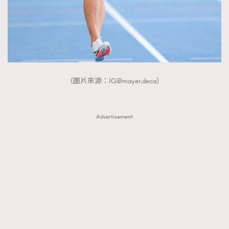
（圖片來源：
IG@mayer.deca
）
Advertisement