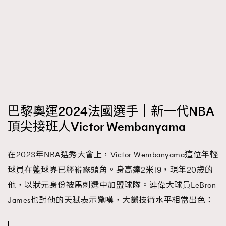
About us
Collaboration Opportunity
Disclaimer
Privacy
New Media Group
|
Madame Figaro editions:
France
|
Greece
|
Japan
|
Portugal
|
Spain
巴黎奧運2024法國選手｜新一代NBA
頂尖接班人Victor Wembanyama
在2023年NBA選秀大會上，Victor Wembanyama這位年輕
球員在籃球界已經嶄露頭角。身高達2米19，現年20歲的
他，以狀元身份被馬刺選中加盟球隊。連偉大球員LeBron
James也對他的天賦表示驚嘆，大讚技術水平相當出色：