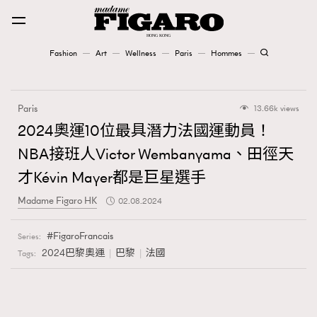
Fashion
Art
Wellness
Paris
Hommes
Fashion
Paris
13.66k views
Art
2024奧運10位最具潛力法國運動員！
NBA接班人Victor Wembanyama、田徑天
Wellness
才Kévin Mayer都是巨星選手
Karena Lam is On Our Cover
Madame Figaro HK
02.08.2024
Paris
FigaroFrancais
Series:
2024巴黎奧運
巴黎
法國
Tags:
Hommes