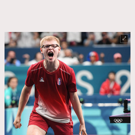
FigaroFrancais
41
FigaroGadget
1
FigaroHealth
647
FigaroHub
128
FigaroIcon
68
法國五月French May專訪四位香港文藝代表
FigaroInsight
156
FigaroIssue
271
FigaroJewellery
87
FigaroLifestyle
230
FigaroLove
89
FigaroMasterclass
20
FigaroMusic
90
FigaroStyle
89
#FigaroIssue 容祖兒封面專訪｜追逐歌手夢
FigaroSubculture
14