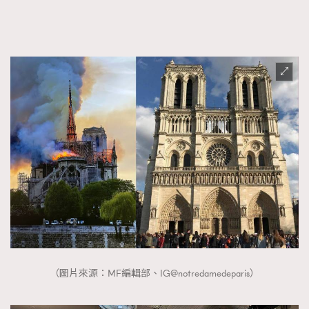
FigaroTalk
48
FigaroWatch
83
Grooming&Fitness
38
HommesFashion
2
HommeStyle
132
NoBagNoLife
349
People
53
#FigaroIssue 專訪陳漢娜Hanna與Takuro｜模特
TheFrenchWay
145
情侶談愛情
VAxChowSangSang
4
WatchesWonder&Beyond
21
WatchesWonder&Beyond
1
向ChanelN°5致敬
1
大時代小事情
42
（圖片來源：MF編輯部、IG@notredamedeparis）
時尚熱話
537
時尚配飾
297