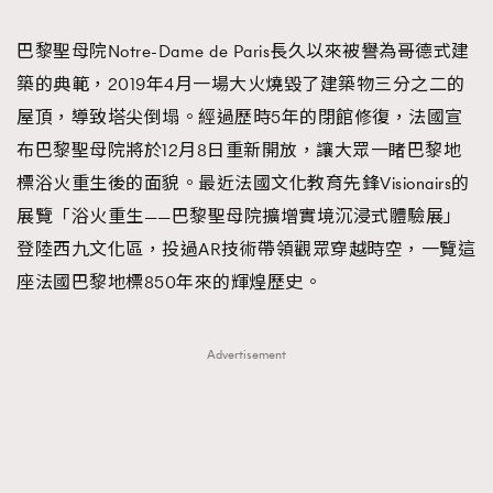
TRENDING
巴黎聖母院Notre-Dame de Paris長久以來被譽為哥德式建
#FigaroExhibition 群星力撐MF X Leung Mo《See
AFrenchMind
3
築的典範，2019年4月一場大火燒毀了建築物三分之二的
You In My Dream》展覽
DressLikeAParisienne
1
屋頂，導致塔尖倒塌。經過歷時5年的閉館修復，法國宣
EmpowerF
103
布巴黎聖母院將於12月8日重新開放，讓大眾一睹巴黎地
FashionWeek
191
標浴火重生後的面貌。最近法國文化教育先鋒Visionairs的
FigaroAesthetic
308
展覽「浴火重生——巴黎聖母院擴增實境沉浸式體驗展」
FigaroAstrology
415
登陸西九文化區，投過AR技術帶領觀眾穿越時空，一覽這
FigaroBeauty
424
座法國巴黎地標850年來的輝煌歷史。
FigaroBeautyRitual
7
FigaroCeleb
547
Advertisement
#FigaroExhibition Wyman 揭曉 Figaro Exhibition
FigaroCinéma
281
第二站！
FigaroDigitalCover
17
FigaroExhibition
12
FigaroExpert
1