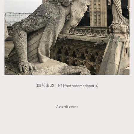
（圖片來源：IG@notredamedeparis）
Advertisement