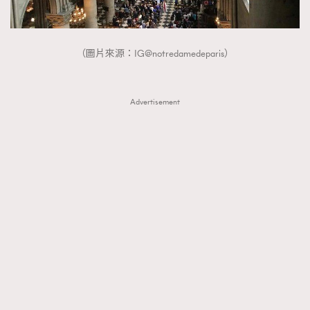
（圖片來源：IG@notredamedeparis）
Advertisement
TRENDING
AFrenchMind
DressLikeAParisienne
EmpowerF
FashionWeek
FigaroAesthetic