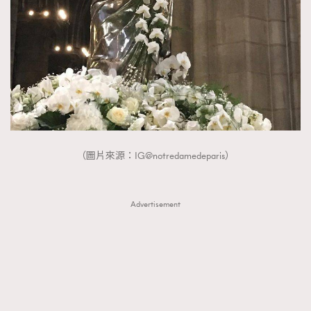
（圖片來源：IG@notredamedeparis）
Advertisement