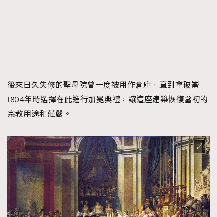
後來日久失修的聖母院曾一度被用作倉庫，直到拿破崙
1804年時選擇在此進行加冕典禮，讓這座建築恢復當初的
宗教用途和莊嚴。