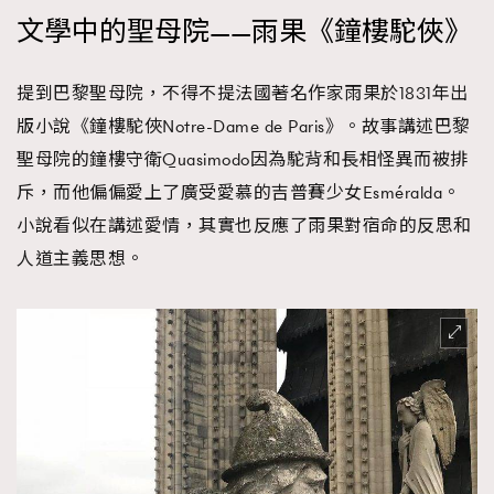
文學中的聖母院——雨果《鐘樓駝俠》
提到巴黎聖母院，不得不提法國著名作家雨果於1831年出
版小說《鐘樓駝俠Notre-Dame de Paris》。故事講述巴黎
聖母院的鐘樓守衛Quasimodo因為駝背和長相怪異而被排
斥，而他偏偏愛上了廣受愛慕的吉普賽少女Esméralda。
小說看似在講述愛情，其實也反應了雨果對宿命的反思和
人道主義思想。