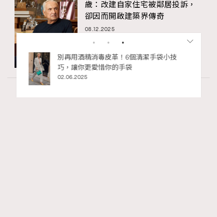
歲：改建自家住宅被鄰居投訴，
卻因而開啟建築界傳奇
08.12.2025
袋小技
人生如迷宮，如何走好每一步？Chubb安
達人壽 x 泰國藝術家Wit《生命軌跡 Life
Chapters》登陸2026年巴塞爾藝術展香港
展會
27.03.2026
Paris
53.93k views
法國人用「碗」喝咖啡？4個不為人知的法國
RECOMMENDED
咖啡文化
Ankie Pang
31.07.2026
TheFrenchWay
Series:
咖啡
法國女人
法國文化
Tags: