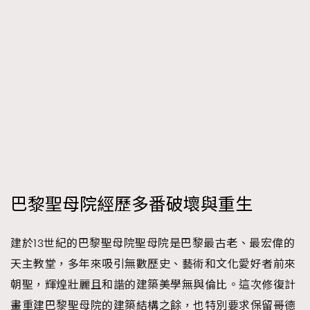
About us
Collaboration Opportunity
Disclaimer
Privacy
New Media Group
|
Madame Figaro editions:
France
|
Greece
|
Japan
|
Portugal
|
Spain
巴黎聖母院經歷多番破壞與重生
建於13世紀的巴黎聖母院聖母院是巴黎最古老、最宏偉的
天主教堂，多年來吸引無數歷史、藝術和文化愛好者前來
朝聖，輝煌壯麗且和諧的建築美學無與倫比。這次修復計
畫重建巴黎聖母院的建築結構之餘，也特別要求保留哥德