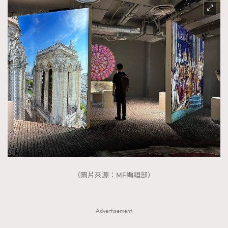
時裝心理學
2
當巨蟹座遇上處女座 Tyson Yoshi x 林家謙
煲劇日常
334
玩物壯志
1
本人已詳閱並同意遵守本文列明條款及細則。 請瀏覽
(
nmg.com.hk/privacy
) 閱讀本公司的私隱政策聲明。
本人願意接收新傳媒集團的最新消息及其他宣傳資訊，本人同意
新傳媒集團使用本人的個人資料於任何推廣用途。
（圖片來源：MF編輯部）
Advertisement