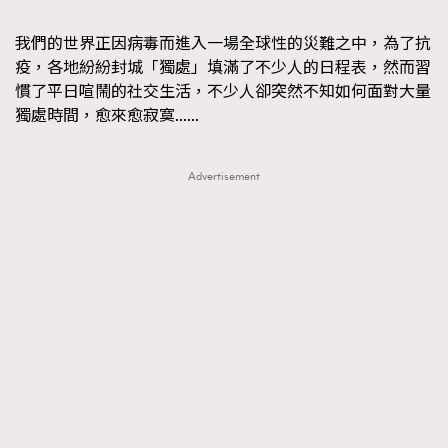
TRENDING
我們的世界正因病毒而進入一場全球性的災難之中，為了抗
#FigaroExhibition 群星力撐MF X Leung Mo《See
AFrenchMind
3
疫，各地紛紛封城「獨處」填滿了不少人的日程表，然而習
You In My Dream》展覽
慣了平日喧鬧的社交生活，不少人卻突然不知如何面對大量
DressLikeAParisienne
1
獨處時間，愈來愈寂寞……
EmpowerF
103
FashionWeek
191
Advertisement
FigaroAesthetic
308
FigaroAstrology
417
FigaroBeauty
424
FigaroBeautyRitual
7
FigaroCeleb
547
#FigaroExhibition Wyman 揭曉 Figaro Exhibition
FigaroCinéma
281
第二站！
FigaroDigitalCover
17
FigaroExhibition
12
FigaroExpert
1