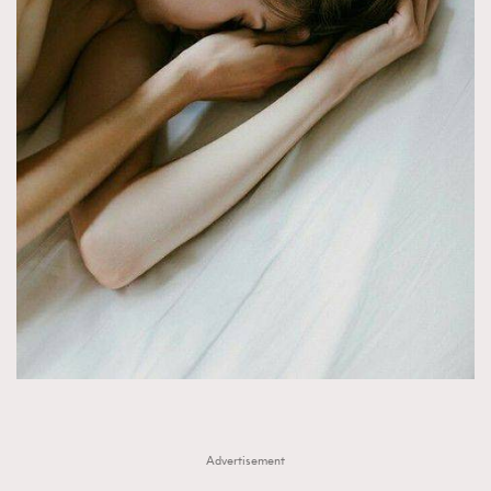
FigaroTalk
48
FigaroWatch
83
Grooming&Fitness
38
HommesFashion
2
HommeStyle
132
NoBagNoLife
349
People
53
#FigaroIssue 專訪陳漢娜Hanna與Takuro｜模特
TheFrenchWay
145
情侶談愛情
VAxChowSangSang
4
WatchesWonder&Beyond
21
WatchesWonder&Beyond
1
向ChanelN°5致敬
1
大時代小事情
42
時尚熱話
537
Advertisement
時尚配飾
297