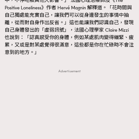
中，不停地被其他人影響。」 法國心理治療師及《The
Positive Loneliness》作者 Hervé Magnin 解釋道。「花時間與
About us
Collaboration Opportunity
Disclaimer
Privacy
自己獨處能充實自己，讓我們可以從身邊發生的事情中抽
New Media Group
|
Madame Figaro editions:
France
|
Greece
離，從而對自身作出反省。」這也能讓我們認識自己，發現
|
Japan
|
Portugal
|
Spain
自己身體發出的「虛弱訊號」，法國心理學家 Claire Mizzi
也說到：「認真感受你的身體，例如某處肌肉變得繃緊、疲
累，又或是對某處覺得很滿意，這些都是你在忙碌時不會注
意到的地方。」
Advertisement