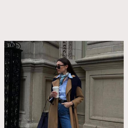
AFrenchMind
DressLikeAParisienne
EmpowerF
FashionWeek
FigaroAesthetic