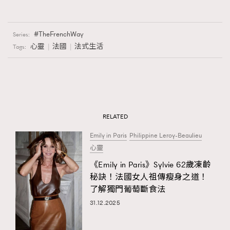
TheFrenchWay
Series:
心靈
法國
法式生活
Tags:
RELATED
Emily in Paris
Philippine Leroy-Beaulieu
心靈
《Emily in Paris》Sylvie 62歲凍齡
秘訣！法國女人祖傳瘦身之道！
了解獨門葡萄斷食法
31.12.2025