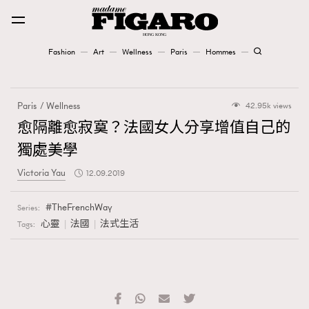
Fashion
Art
Wellness
Paris
Hommes
Fashion
Paris
Wellness
42.95k views
Art
愈隔離愈寂寞？法國女人分享增值自己的
獨處美學
Wellness
Victoria Yau
12.09.2019
Karena Lam is On Our Cover
TheFrenchWay
Series:
Paris
心靈
法國
法式生活
Tags:
Hommes