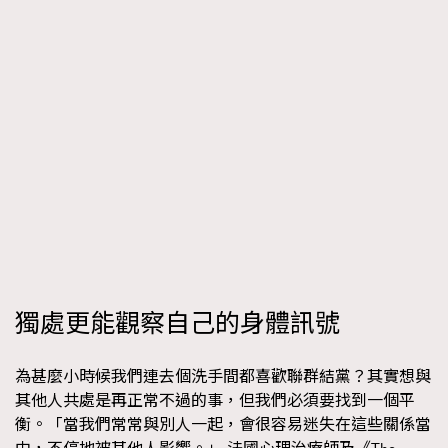
時裝心理學
2
當巨蟹座遇上處女座 Tyson Yoshi x 林家謙
煲劇日常
334
玩物壯志
1
本人已詳閱並同意遵守本文列明條款及細則。 請瀏覽
(
nmg.com.hk/privacy
) 閱讀本公司的私隱政策聲明。
獨處更能觀察自己的身體訊號
本人願意接收新傳媒集團的最新消息及其他宣傳資訊，本人同意
新傳媒集團使用本人的個人資料於任何推廣用途。
為甚麼小時候我們連去個洗手間都喜歡聯群結黨？其實想與
其他人共處是再正常不過的事，但我們必須要找到一個平
衡。「當我們常常與別人一起，會很容易迷失在這些關係當