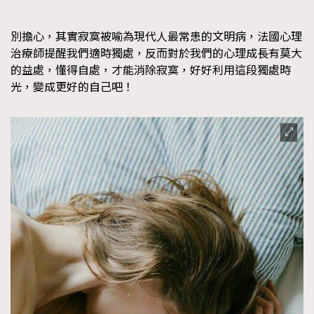
FigaroFrancais
41
FigaroGadget
1
別擔心，其實寂寞被喻為現代人最常患的文明病，法國心理
治療師提醒我們適時獨處，反而對於我們的心理成長有莫大
FigaroHealth
647
的益處，懂得自處，才能消除寂寞，好好利用這段獨處時
FigaroHub
128
光，變成更好的自己吧！
FigaroIcon
68
法國五月French May專訪四位香港文藝代表
FigaroInsight
156
FigaroIssue
271
FigaroJewellery
87
FigaroLifestyle
230
FigaroLove
89
FigaroMasterclass
20
FigaroMusic
90
FigaroStyle
89
#FigaroIssue 容祖兒封面專訪｜追逐歌手夢
FigaroSubculture
14