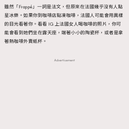
雖然「Frappé」一詞是法文，但原來在法國幾乎沒有人點
星冰樂。如果你到咖啡店點凍咖啡，法國人可能會用異樣
的目光看著你。看看 IG 上法國女人喝咖啡的照片，你可
能會看到她們坐在露天座，端著小小的陶瓷杯，或者是拿
著熱咖啡外賣紙杯。
Advertisement