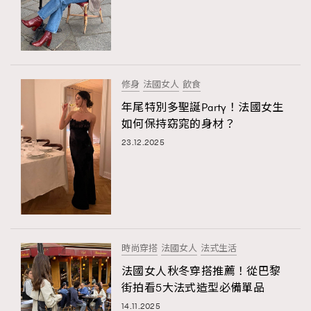
修身
法國女人
飲食
年尾特別多聖誕Party！法國女生
如何保持窈窕的身材？
23.12.2025
時尚穿搭
法國女人
法式生活
法國女人秋冬穿搭推薦！從巴黎
街拍看5大法式造型必備單品
14.11.2025