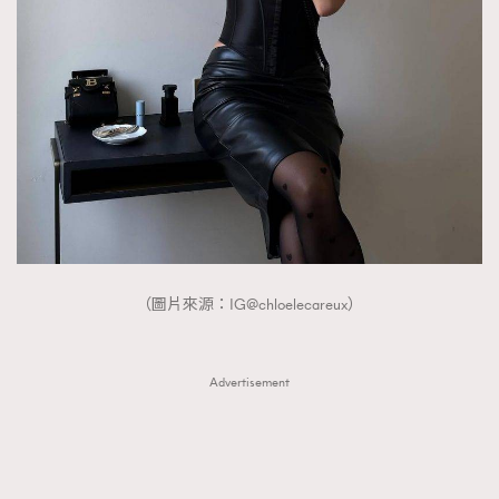
FigaroTalk
48
FigaroWatch
83
Grooming&Fitness
38
HommesFashion
2
HommeStyle
132
NoBagNoLife
349
People
53
#FigaroIssue 專訪陳漢娜Hanna與Takuro｜模特
TheFrenchWay
145
情侶談愛情
VAxChowSangSang
4
（圖片來源：IG@chloelecareux）
WatchesWonder&Beyond
21
WatchesWonder&Beyond
1
Advertisement
向ChanelN°5致敬
1
大時代小事情
42
時尚熱話
537
時尚配飾
297