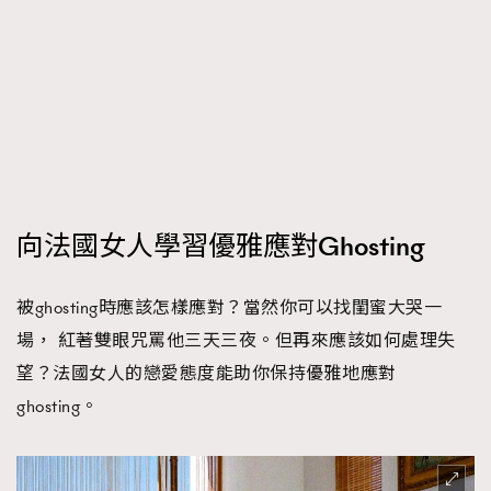
時裝心理學
2
當巨蟹座遇上處女座 Tyson Yoshi x 林家謙
煲劇日常
334
玩物壯志
1
向法國女人學習優雅應對Ghosting
本人已詳閱並同意遵守本文列明條款及細則。 請瀏覽
被ghosting時應該怎樣應對？當然你可以找閨蜜大哭一
(
nmg.com.hk/privacy
) 閱讀本公司的私隱政策聲明。
場， 紅著雙眼咒罵他三天三夜。但再來應該如何處理失
本人願意接收新傳媒集團的最新消息及其他宣傳資訊，本人同意
望？法國女人的戀愛態度能助你保持優雅地應對
新傳媒集團使用本人的個人資料於任何推廣用途。
ghosting。