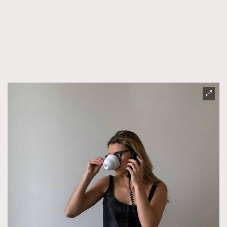
FigaroFrancais
41
FigaroGadget
1
FigaroHealth
647
FigaroHub
128
FigaroIcon
68
法國五月French May專訪四位香港文藝代表
FigaroInsight
156
FigaroIssue
271
FigaroJewellery
87
FigaroLifestyle
230
FigaroLove
89
FigaroMasterclass
20
FigaroMusic
90
FigaroStyle
89
#FigaroIssue 容祖兒封面專訪｜追逐歌手夢
FigaroSubculture
14