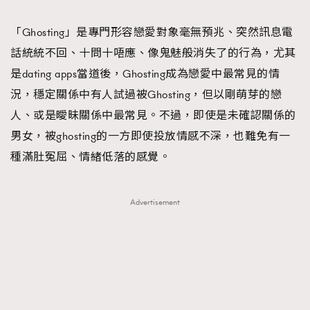
TRENDING
「Ghosting」是專門形容戀愛對象毫無預兆、突然訊息電
#FigaroExhibition 群星力撐MF X Leung Mo《See
AFrenchMind
3
話統統不回、十問十唔應、像鬼魅般消失了的行為，尤其
You In My Dream》展覽
DressLikeAParisienne
1
是dating apps當道後，Ghosting成為戀愛中最常見的情
EmpowerF
103
況，穩定關係中有人試過被Ghosting，但以剛萌芽的戀
FashionWeek
191
人、或是曖昧關係中最常見。不過，即使是未確認關係的
FigaroAesthetic
308
男女，被ghosting的一方即使投放情感不深，也難免有一
FigaroAstrology
416
種滿肚冤屈、情緒低落的感覺。
FigaroBeauty
424
FigaroBeautyRitual
7
Advertisement
FigaroCeleb
547
#FigaroExhibition Wyman 揭曉 Figaro Exhibition
FigaroCinéma
281
第二站！
FigaroDigitalCover
17
FigaroExhibition
12
FigaroExpert
1