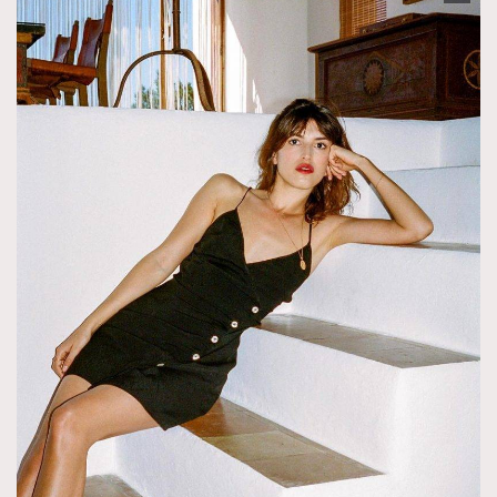
About us
Collaboration Opportunity
Disclaimer
Privacy
New Media Group
|
Madame Figaro editions:
France
|
Greece
|
Japan
|
Portugal
|
Spain