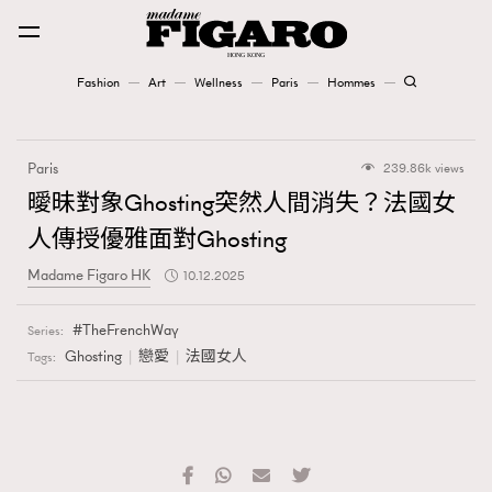
Fashion
Art
Wellness
Paris
Hommes
Fashion
Paris
239.86k views
Art
曖昧對象Ghosting突然人間消失？法國女
人傳授優雅面對Ghosting
Wellness
Madame Figaro HK
10.12.2025
Karena Lam is On Our Cover
TheFrenchWay
Series:
Paris
Ghosting
戀愛
法國女人
Tags:
Hommes