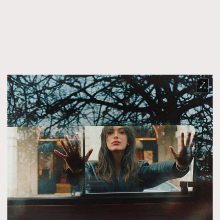
TRENDING
AFrenchMind
DressLikeAParisienne
EmpowerF
FashionWeek
FigaroAesthetic