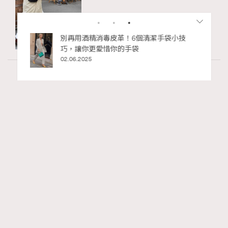
私藏的顯
別再用酒精消毒皮革！6個清潔手袋小技
巧，讓你更愛惜你的手袋
02.06.2025
Paris
53.93k views
法國人用「碗」喝咖啡？4個不為人知的法國
RECOMMENDED
咖啡文化
Ankie Pang
31.07.2026
TheFrenchWay
Series:
咖啡
法國女人
法國文化
Tags: